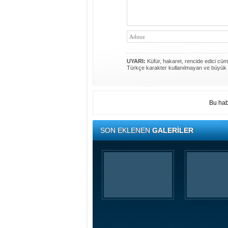
UYARI:
Küfür, hakaret, rencide edici cümle
Türkçe karakter kullanılmayan ve büyük 
Bu hab
SON EKLENEN
GALERİLER