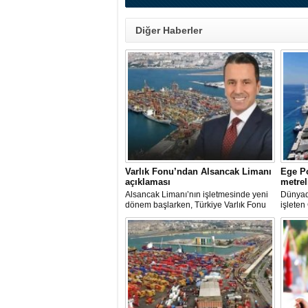
Diğer Haberler
Varlık Fonu’ndan Alsancak Limanı
Ege Po
açıklaması
metrel
Alsancak Limanı’nın işletmesinde yeni
Dünyada
dönem başlarken, Türkiye Varlık Fonu
işleten
Yatırımlardan Sorumlu Genel Müdür
ve Yön
Yardımcısı Aziz Murat Uluğ, limanda
Kutman'
satış ya da imtiyaz devri yapılmadığını
Kuşadas
belirterek, “Yük limanı operasyonlarını
hazırla
yerli ve milli Alport’a teslim ettik”
açıklamasında bulundu.