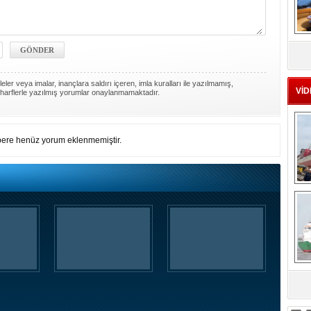
MS
eu
ler veya imalar, inançlara saldırı içeren, imla kuralları ile yazılmamış,
VİD
harflerle yazılmış yorumlar onaylanmamaktadır.
ere henüz yorum eklenmemiştir.
Ç
sa