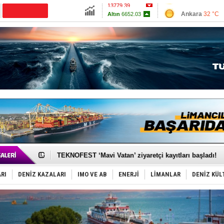
13779.39
Ankara
32 °C
Altın
6652.03
İzmir
35 °C
Dolar
47.6919
Antalya
28 °C
Euro
55.1556
Muğla
28 °C
Çanakkale
32 
TAYK - Eker Olympos Regatta'da ilk start!
İstanbul ve Çanakkale: 6 ayda 40.000 gemi
TEKNOFEST ‘Mavi Vatan’ ziyaretçi kayıtları başladı!
Tersane işçilerinin direnişi, kazanımla sonuçlandı
İngiliz aktivistler, gemide mahsur kaldı!
RI
DENİZ KAZALARI
IMO VE AB
ENERJİ
LİMANLAR
DENİZ KÜL
FESCO, Karadeniz'de yeni sevkiyat taleplerini durdur
DESE, BIMCO’ya katıldı
GİMBİRDER gemi inşa yan sanayinin sorunlarını tartış
35 milyon TL'lik tekne projesinde karar çıktı
İnsansız cankurtaran ihalesini BlueForge kazandı