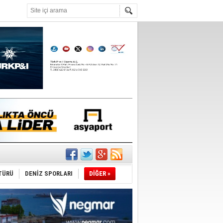
°C
TÜRÜ
DENİZ SPORLARI
DİĞER »
du
tı