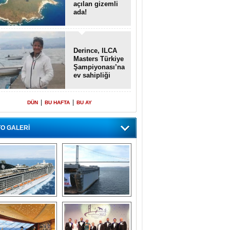
açılan gizemli
ada!
Derince, ILCA
Masters Türkiye
Şampiyonası’na
ev sahipliği
yapacak
|
|
DÜN
BU HAFTA
BU AY
O GALERİ
emi içinde gemi” 
Dünyada tek! 
konsepti ile MSC 
Denizaltı yüzer 
Splendida
havuzu intikal 
seyrine başladı