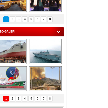
C'den 55 milyon 
5. Bosphorus Ship 
roluk turizm geliri 
Brokers Dinner, 
1
2
3
4
5
6
7
8
müjdesi
İstanbul’da yapıldı
EO GALERİ
eksan Tersanesi, 
TCG Anadolu, 
Başaran Bayrak 
tersane teknik 
tankerini suya 
seyrini tamamladı
indirdi
Göçmenlerin 
Milas’taki yangın 
imdadına Türk 
yeniden termik 
1
2
3
4
5
6
7
8
hipli MINA DENIZ 
santrallere doğru 
yetişti
ilerliyor