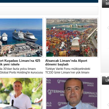
S
rt Kuşadası Limanı'na 425
Alsancak Limanı’nda Alport
ik yeni iskele
dönemi başladı
 30'dan fazla yolcu limanı
Türkiye Varlık Fonu mülkiyetindeki
 Global Ports Holding'in kurucusu
TCDD İzmir Limanı’nın yük limanı
etim Kurulu Başkanı Mehmet
faaliyetleri, Albayrak Grubu’nun
ın sahibi olduğu Ege Port
uluslararası liman işletmeciliği markası
L
ı, yeni bir yatırım hamlesine
Alport bünyesinde kurulan Alport
nıyor.
Alsancak Liman İşletmeciliği AŞ’ye
devredildi.