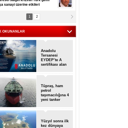
resel salgın krizinin Türk gemi
şa sanayi üzerine etkileri
1
2
pt. MESUT AZMİ GÖKSOY
lavuz kaptan kardeşlerime
hafen...
K OKUNANLAR
Anadolu
Tersanesi
EYDEP’te A
sertifikası alan
ilk tersane oldu
Tüpraş, ham
petrol
taşımacılığına 4
yeni tanker
daha ekliyor
Yüzyıl sonra ilk
kez dünyaya