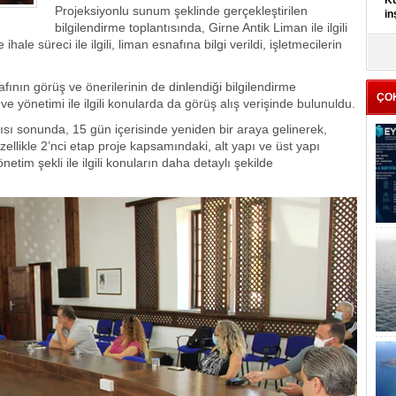
Kü
Projeksiyonlu sunum şeklinde gerçekleştirilen
in
bilgilendirme toplantısında, Girne Antik Liman ile ilgili
ale süreci ile ilgili, liman esnafına bilgi verildi, işletmecilerin
K
Kı
it
nafının görüş ve önerilerinin de dinlendiği bilgilendirme
ÇO
 ve yönetimi ile ilgili konularda da görüş alış verişinde bulunuldu.
tısı sonunda, 15 gün içerisinde yeniden bir araya gelinerek,
llikle 2’nci etap proje kapsamındaki, alt yapı ve üst yapı
netim şekli ile ilgili konuların daha detaylı şekilde