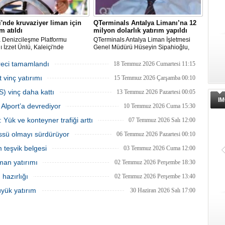
i'nde kruvaziyer liman için
QTerminals Antalya Limanı’na 12
m atıldı
milyon dolarlık yatırım yapıldı
a Denizcileşme Platformu
QTerminals Antalya Liman İşletmesi
 İzzet Ünlü, Kaleiçi'nde
Genel Müdürü Hüseyin Sipahioğlu,
yer liman yapımıyla ilgili
Antalya Limanı’na 12 milyon dolarlık
ma ve Altyapı Bakanlığı 6'ncı
yatırım yapıldığını, 2026’nın ilk yarısında
reci tamamlandı
18 Temmuz 2026 Cumartesi 11:15
üdürlüğü tarafından teknik
elleçleme ve konteyner yüklemesinde
 vinç yatırımı
 başlatıldığını açıkladı.
yüzde 36 artış yaşandığını söyledi.
15 Temmuz 2026 Çarşamba 00:10
S) vinç daha kattı
13 Temmuz 2026 Pazartesi 00:05
IM
Alport’a devrediyor
10 Temmuz 2026 Cuma 15:30
 Yük ve konteyner trafiği arttı
07 Temmuz 2026 Salı 12:00
üssü olmayı sürdürüyor
06 Temmuz 2026 Pazartesi 00:10
m teşvik belgesi
03 Temmuz 2026 Cuma 12:00
man yatırımı
02 Temmuz 2026 Perşembe 18:30
hazırlığı
02 Temmuz 2026 Perşembe 13:40
üyük yatırım
30 Haziran 2026 Salı 17:00