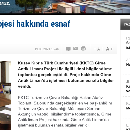
Yüzyıl sonra ilk kez dünyaya açılan gizemli ada!
Anadolu Tersanesi EYDEP’te A sertifikası alan ilk ter
Derince, ILCA Masters Türkiye Şampiyonası’na ev sah
Tüpraş, ham petrol taşımacılığına 4 yeni tanker daha 
ojesi hakkında esnaf
İTU AUV, Dünya’da 2. oldu!
YA
R
Sa
is
19.08.2021 15:46
da
A
Kuzey Kıbrıs Türk Cumhuriyeti (KKTC) Girne
No
Antik Limanı Projesi ile ilgili ikinci bilgilendirme
toplantısı gerçekleştirildi. Proje hakkında Girne
Antik Liman’da işletmesi bulunan esnafa bilgiler
J
verildi.
Ki
v
KKTC Turizm ve Çevre Bakanlığı Hakan Ataöv
Toplantı Salonu’nda gerçekleştirilen ve başkanlığını
Kp
Turizm ve Çevre Bakanlığı Müsteşarı Serhan
Mo
Aktunç’un yaptığı bilgilendirme toplantısında, Girne
Antik liman Projesi hakkında Girne Antik Liman’da
işletmesi bulunan esnafa bilgiler verildi.
E