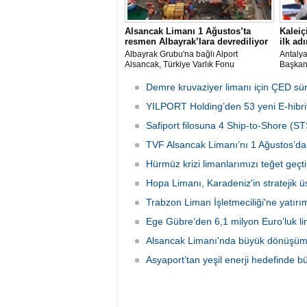
Alsancak Limanı 1 Ağustos’ta
Kaleiç
resmen Albayrak’lara devrediliyor
ilk adı
Albayrak Grubu'na bağlı Alport
Antaly
Alsancak, Türkiye Varlık Fonu
Başkanı
mülkiyetindeki İzmir Alsancak Limanı'nın
kruvazi
yük limanı işletmesini 1 Ağustos 2026
Ulaştır
Demre kruvaziyer limanı için ÇED sü
itibarıyla devralacağını liman
Bölge M
kullanıcılarına gönderdiği resmi yazıyla
YILPORT Holding’den 53 yeni E-hibrit
çalışma
duyurdu.
Safiport filosuna 4 Ship-to-Shore (ST
TVF Alsancak Limanı’nı 1 Ağustos’da 
Hürmüz krizi limanlarımızı teğet geçti:
Hopa Limanı, Karadeniz'in stratejik 
Trabzon Liman İşletmeciliği'ne yatırı
Ege Gübre’den 6,1 milyon Euro’luk li
Alsancak Limanı'nda büyük dönüşüm 
Asyaport’tan yeşil enerji hedefinde b