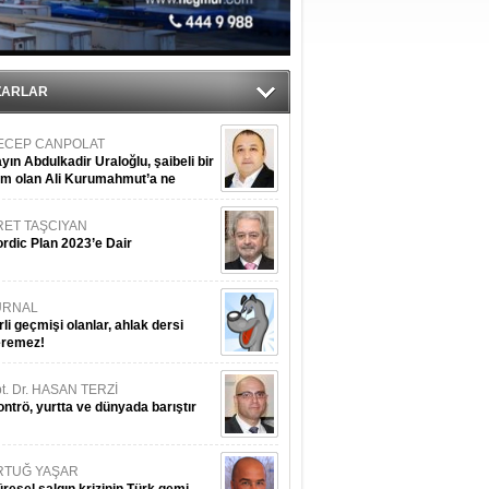
sane oldu
ipliği yapacak
ekliyor
ZARLAR
ECEP CANPOLAT
yın Abdulkadir Uraloğlu, şaibeli bir
im olan Ali Kurumahmut’a ne
nışıyorsunuz?
RET TAŞCIYAN
rdic Plan 2023’e Dair
URNAL
rli geçmişi olanlar, ahlak dersi
eremez!
t. Dr. HASAN TERZİ
ntrö, yurtta ve dünyada barıştır
RTUĞ YAŞAR