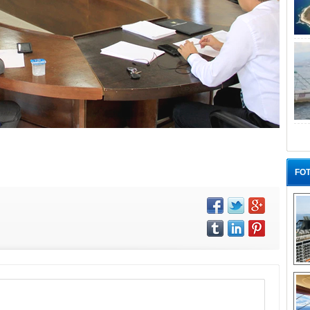
FOT
“G