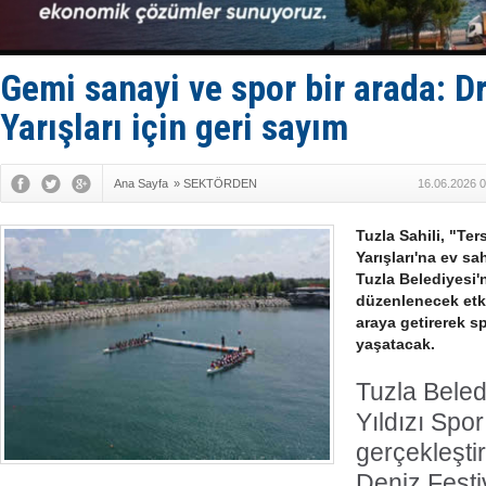
Fairline, T
Baltık Deni
Runit kubb
Limana dad
Gemi sanayi ve spor bir arada: D
Türk Loydu
Yarışları için geri sayım
Ana Sayfa
»
SEKTÖRDEN
16.06.2026 0
Tuzla Sahili, "Te
Yarışları'na ev sa
Tuzla Belediyesi
düzenlenecek etkin
araya getirerek s
yaşatacak.
Tuzla Beled
Yıldızı Spor
gerçekleştir
Deniz Fest