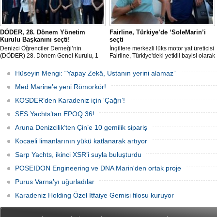
DÖDER, 28. Dönem Yönetim
Fairline, Türkiye’de ‘SoleMarin’i
Kurulu Başkanını seçti!
seçti
Denizci Öğrenciler Derneği’nin
İngiltere merkezli lüks motor yat üreticisi
(DÖDER) 28. Dönem Genel Kurulu, 1
Fairline, Türkiye'deki yetkili bayisi olarak
Ağustos Cumartesi günü Türkiye Gemi
SoleMarin Yachting'i seçti.
Sanayicileri Birliği (GİSBİR) ev
Hüseyin Mengi: “Yapay Zekâ, Ustanın yerini alamaz”
sahipliğinde gerçekleştirildi.
Med Marine’e yeni Römorkör!
KOSDER’den Karadeniz için ‘Çağrı’!
SES Yachts’tan EPOQ 36!
Aruna Denizcilik’ten Çin’e 10 gemilik sipariş
Kocaeli limanlarının yükü katlanarak artıyor
Sarp Yachts, ikinci XSR’i suyla buluşturdu
POSEIDON Engineering ve DNA Marin'den ortak proje
Purus Varna’yı uğurladılar
Karadeniz Holding Özel İtfaiye Gemisi filosu kuruyor