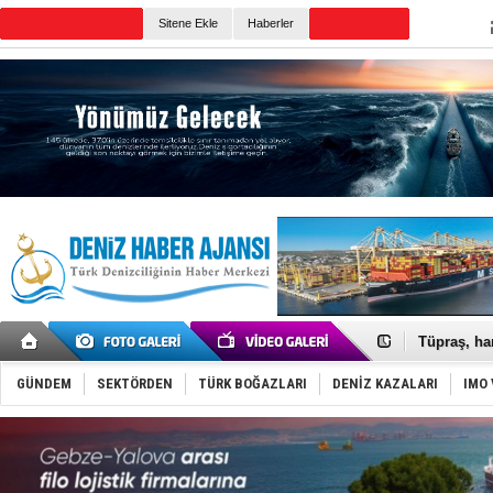
Sitene Ekle
Haberler
Günün Haberleri
Anadolu Te
Derince, I
Tüpraş, ha
İTU AUV, D
LNG taşıma
GÜNDEM
SEKTÖRDEN
TÜRK BOĞAZLARI
DENİZ KAZALARI
IMO 
PROYAD, yat
Türkiye-Ir
Türk Armat
Deniz turi
DÖDER, 28.