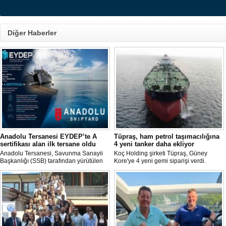
Diğer Haberler
Anadolu Tersanesi EYDEP’te A
Tüpraş, ham petrol taşımacılığına
sertifikası alan ilk tersane oldu
4 yeni tanker daha ekliyor
Anadolu Tersanesi, Savunma Sanayii
Koç Holding şirketi Tüpraş, Güney
Başkanlığı (SSB) tarafından yürütülen
Kore'ye 4 yeni gemi siparişi verdi.
Endüstriyel Yetkinlik Değerlendirme ve
Toplam yatırım tutarı 370 milyon doları
Destekleme Programı
aşan, her biri yaklaşık 157.000 DWT
(EYDEP)kapsamında, A Sertifikası
taşıma kapasitesine sahip tankerlerin
almaya hak kazanan ilk tersane oldu.
2029 yılı içerisinde teslim alınması
planlanıyor.