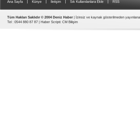
|
|
|
|
Ana Sayfa
Künye
İletişim
Sık Kullanılanlara Ekle
RSS
Tüm Hakları Saklıdır © 2004 Deniz Haber
| İzinsiz ve kaynak gösterilmeden yayınlan
Tel : 0544 880 87 87 |
Haber Scripti
:
CM Bilişim