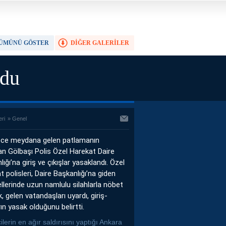
ÜMÜNÜ GÖSTER
DİĞER GALERİLER
TAM EKRAN YAP
ldu
eri
»
Genel
ce meydana gelen patlamanın
an Gölbaşı Polis Özel Harekat Daire
ığı’na giriş ve çıkışlar yasaklandı. Özel
 polisleri, Daire Başkanlığı’na giden
ellerinde uzun namlulu silahlarla nöbet
, gelen vatandaşları uyardı, giriş-
rın yasak olduğunu belirtti.
lerin en ağır saldırısını yaptığı Ankara