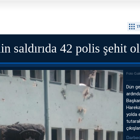
T
in saldırıda 42 polis şehit o
Foto Gal
Dün ge
ardınd
Başkanl
Harekat
yolda 
tutarak
çıkışla
Darbeci