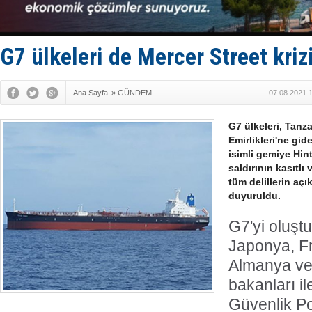
Keşfedildi
D-Marin, A
Van’da inş
ASEAN ilk 
G7 ülkeleri de Mercer Street kriz
TAYK - Eke
Ana Sayfa
»
GÜNDEM
07.08.2021 
G7 ülkeleri, Tanz
Emirlikleri'ne gide
isimli gemiye Hi
saldırının kasıtl
tüm delillerin açık
duyuruldu.
G7'yi oluştu
Japonya, F
Almanya ve İ
bakanları il
Güvenlik Po