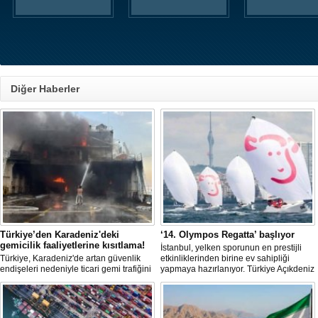
Diğer Haberler
Türkiye’den Karadeniz'deki
‘14. Olympos Regatta’ başlıyor
gemicilik faaliyetlerine kısıtlama!
İstanbul, yelken sporunun en prestijli
Türkiye, Karadeniz'de artan güvenlik
etkinliklerinden birine ev sahipliği
endişeleri nedeniyle ticari gemi trafiğini
yapmaya hazırlanıyor. Türkiye Açıkdeniz
kısıtlamaya başladı. Bu durum,
Yarış Kulübü (TAYK), Türkiye Yelken
bölgedeki gıda güvenliğini tehdit ediyor.
Federasyonu ve Eker Süt Ürünleri iş
birliğiyle hayata geçirilecek olan 14.
TAYK - Eker Olympos Regatta, 7