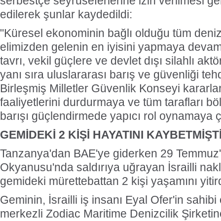
serbestçe seyrüseferlerine izin verilmesi ger
edilerek şunlar kaydedildi:
"Küresel ekonominin bağlı olduğu tüm denizc
elimizden gelenin en iyisini yapmaya devam
tavrı, vekil güçlere ve devlet dışı silahlı akt
yanı sıra uluslararası barış ve güvenliği tehdit 
Birleşmiş Milletler Güvenlik Konseyi kararlar
faaliyetlerini durdurmaya ve tüm tarafları böl
barışı güçlendirmede yapıcı rol oynamaya ç
GEMİDEKİ 2 KİŞİ HAYATINI KAYBETMİŞT
Tanzanya'dan BAE'ye giderken 29 Temmuz'
Okyanusu'nda saldırıya uğrayan İsrailli nakli
gemideki mürettebattan 2 kişi yaşamını yitir
Geminin, İsrailli iş insanı Eyal Ofer'in sahibi
merkezli Zodiac Maritime Denizcilik Şirketine 