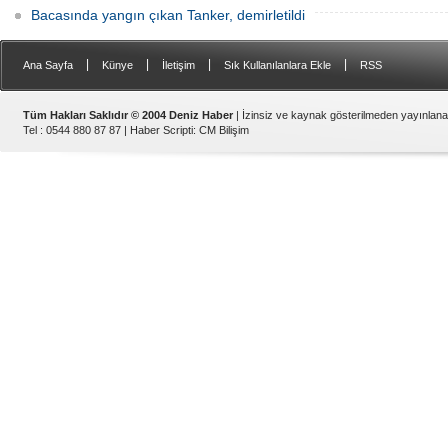
Bacasında yangın çıkan Tanker, demirletildi
|
|
|
|
Ana Sayfa
Künye
İletişim
Sık Kullanılanlara Ekle
RSS
Tüm Hakları Saklıdır © 2004 Deniz Haber
| İzinsiz ve kaynak gösterilmeden yayınlan
Tel : 0544 880 87 87 |
Haber Scripti
:
CM Bilişim