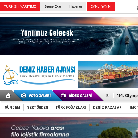
TURKISH MARITIME
Sitene Ekle
Haberler
CANLI YAYIN
Günün Haberleri
Denizcilik
Türkiye’den
‘14. Olymp
Taksi Botla
TÜRKLİM Ba
GÜNDEM
SEKTÖRDEN
TÜRK BOĞAZLARI
DENİZ KAZALARI
IMO 
SOCAR da M
Türkiye'nin
Dünyanın e
Hürmüz’de
Rusya'nın g