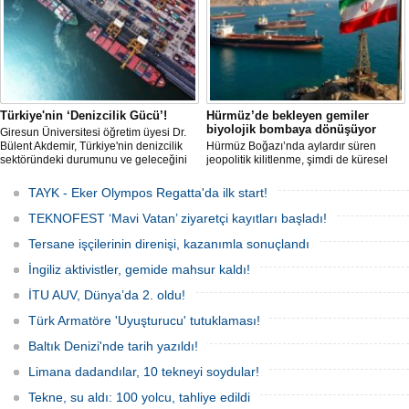
Ağustos'ta start alacak ve 16 Ağustos'a
kadar deniz tutkunlarını bir araya
getirecek. "Rüzgâ
Türkiye'nin ‘Denizcilik Gücü’!
Hürmüz’de bekleyen gemiler
biyolojik bombaya dönüşüyor
Giresun Üniversitesi öğretim üyesi Dr.
Bülent Akdemir, Türkiye'nin denizcilik
Hürmüz Boğazı’nda aylardır süren
sektöründeki durumunu ve geleceğini
jeopolitik kilitlenme, şimdi de küresel
değerlendirdi.
ölçekte bir çevre felaketinin kapısını
aralamış olabilir. Sıcak sularda
TAYK - Eker Olympos Regatta'da ilk start!
hareketsiz bekleyen binden fazla gemi,
istilacı deniz canlıları için devasa bir
TEKNOFEST ‘Mavi Vatan’ ziyaretçi kayıtları başladı!
üreme merkezine dönüşmüş durumda.
Tersane işçilerinin direnişi, kazanımla sonuçlandı
İngiliz aktivistler, gemide mahsur kaldı!
İTU AUV, Dünya’da 2. oldu!
Türk Armatöre 'Uyuşturucu' tutuklaması!
Baltık Denizi'nde tarih yazıldı!
Limana dadandılar, 10 tekneyi soydular!
Tekne, su aldı: 100 yolcu, tahliye edildi