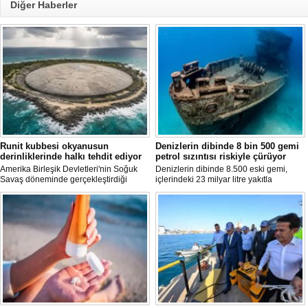
Diğer Haberler
Runit kubbesi okyanusun
Denizlerin dibinde 8 bin 500 gemi
derinliklerinde halkı tehdit ediyor
petrol sızıntısı riskiyle çürüyor
Amerika Birleşik Devletleri'nin Soğuk
Denizlerin dibinde 8.500 eski gemi,
Savaş döneminde gerçekleştirdiği
içlerindeki 23 milyar litre yakıtla
nükleer testlerin ardından kalan
paslanıyor. Bilim insanları, bu
radyoaktif atıkların üzerini kapatan Runit
enkazlardan olası petrol sızıntılarının
Kubbesi, çevresel riskler ve deniz
deniz ekosistemleri için büyük bir tehdit
seviyesindeki yükselmeler nedeniyle
oluşturduğunu belirtiyor.
tartışma konusu olmaya devam ediyor.