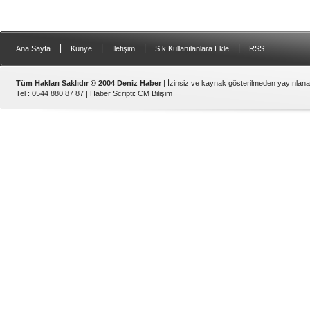
|
|
|
|
Ana Sayfa
Künye
İletişim
Sık Kullanılanlara Ekle
RSS
Tüm Hakları Saklıdır © 2004 Deniz Haber
| İzinsiz ve kaynak gösterilmeden yayınlan
Tel : 0544 880 87 87 |
Haber Scripti
:
CM Bilişim