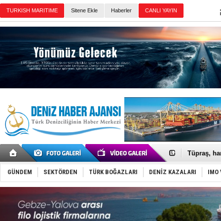
Sitene Ekle
Haberler
Günün Haberleri
Anadolu Te
Derince, I
Tüpraş, ha
İTU AUV, D
LNG taşıma
GÜNDEM
SEKTÖRDEN
TÜRK BOĞAZLARI
DENİZ KAZALARI
IMO 
PROYAD, yat
Türkiye-Ir
Türk Armat
Deniz turi
DÖDER, 28.