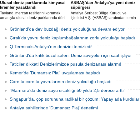
Ulusal deniz parklarında kimyasal
ASBAŞ’dan Antalya’ya yeni deniz
kremler yasaklandı
süpürgesi
Tayland, mercan resiflerini korumak
Antalya Serbest Bölge Kurucu ve
amacıyla ulusal deniz parklarında dört
İşleticisi A.Ş. (ASBAŞ) tarafından temin
belirli kimyasal maddeyi içeren güneş
edilen deniz süpürgesi (çöpkapar), kıyı
kremlerinin kullanımını resmen
ve liman temizliği çalışmalarında aktif
Grönland'da dev buzdağı deniz yolculuğuna devam ediyor
yasakladı.
olarak kullanılmaya başlandı.
Çıralı’da yavru deniz kaplumbağalarının zorlu yolculuğu başladı
Q Terminals Antalya’nın denizini temizledi!
Grönland'da kritik buzul seferi: Deniz seviyeleri için saat işliyor
Taticiler dikkat! Denizlerimizde pusula denizanası alarmı!
Kemer'de 'Dumansız Plaj' uygulaması başladı
Caretta caretta yavrularının deniz yolculuğu başladı
"Marmara'da deniz suyu sıcaklığı 50 yılda 2,5 derece arttı"
Singapur’da, çöp sorununa radikal bir çözüm: Yapay ada kurdular
Antalya sahillerinde 'Dumansız Plaj' denetimi