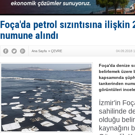
Fairline, T
Baltık Deni
Runit kubb
Limana dad
Foça'da petrol sızıntısına ilişki
Türk Loydu
numune alındı
Ana Sayfa
»
ÇEVRE
04.09.2018 1
Foça'da denize sı
belirlemek üzere 
kapsamında şüphe
tankerinden numu
görüntüleri incele
İzmir'in Foç
sahilinde de
olduğu beli
kaynağını b