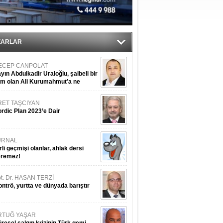
ZARLAR
ECEP CANPOLAT
yın Abdulkadir Uraloğlu, şaibeli bir
im olan Ali Kurumahmut’a ne
nışıyorsunuz?
RET TAŞCIYAN
rdic Plan 2023’e Dair
URNAL
rli geçmişi olanlar, ahlak dersi
eremez!
t. Dr. HASAN TERZİ
ntrö, yurtta ve dünyada barıştır
RTUĞ YAŞAR