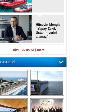
Hüseyin Mengi:
“Yapay Zekâ,
Ustanın yerini
alamaz”
|
|
DÜN
BU HAFTA
BU AY
O GALERİ
emi içinde gemi” 
Dünyada tek! 
konsepti ile MSC 
Denizaltı yüzer 
Splendida
havuzu intikal 
seyrine başladı