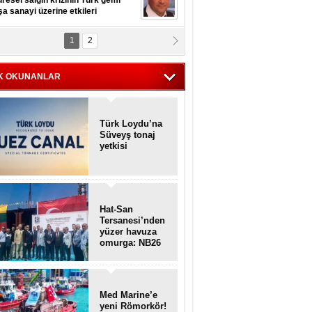
resel salgın krizinin Türk gemi
şa sanayi üzerine etkileri
1
2
pt. MESUT AZMİ GÖKSOY
lavuz kaptan kardeşlerime
hafen...
K OKUNANLAR
Türk Loydu’na
Süveyş tonaj
yetkisi
Hat-San
Tersanesi’nden
yüzer havuza
omurga: NB26
Med Marine’e
yeni Römorkör!