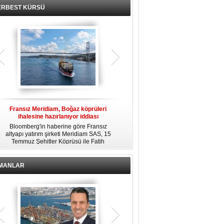
ERBEST KÜRSÜ
Fransız Meridiam, Boğaz köprüleri
Kendi yat limanına sahip en pahalı
ihalesine hazırlanıyor iddiası
özel adalar
Bloomberg'in haberine göre Fransız
Dünyanın en zengin insanlarından
altyapı yatırım şirketi Meridiam SAS, 15
bazıları için yaşam tarzının bir parçası
Temmuz Şehitler Köprüsü ile Fatih
sadece bir süper yat değil, aynı
R
Sultan Mehmet Köprüsü'nün
zamanda kendi yat limanı, helikopter
özelleştirilmesine yönelik ihaleyle
pisti ve seçkin villaları da içeren koca
ilgileniyor.
bir özel adadır.
İMANLAR