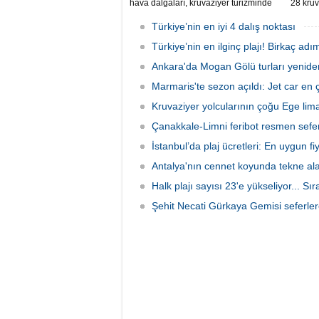
hava dalgaları, kruvaziyer turizminde
28 kruv
rota tercihlerini değiştiriyor. Alaska,
Grande'
Norveç Fiyortları, İzlanda ve Kuzey
sefer e
Türkiye’nin en iyi 4 dalış noktası
Avrupa rotalarına ilgi artarken, deneyim
sonunda
odaklı seyahat anlayışı sektörün yeni
Türkiye’nin en ilginç plajı! Birkaç adı
hedefle
büyüme alanı olarak öne çıkıyor.
Ankara'da Mogan Gölü turları yenide
Marmaris'te sezon açıldı: Jet car en ç
Kruvaziyer yolcularının çoğu Ege liman
Çanakkale-Limni feribot resmen sefer
İstanbul’da plaj ücretleri: En uygun fiya
Antalya'nın cennet koyunda tekne al
Halk plajı sayısı 23'e yükseliyor... Sı
Şehit Necati Gürkaya Gemisi seferler