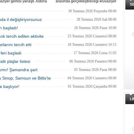
aziyer gemisi yanaştı. Astoria
arasında gerçekleştireceği kruvaziyer
S
nin Ağustos'tan itibaren 10 yeni
seferine QTerminals Antalya’dan
klemesiyle birlikte sezon
başlayacak. Şirket rotayı Rus denizcilik
30 Temmuz 2026 Perşembe 08:00
 250 bin ziyaretçiye ulaşılması
makamlarının Doğu Karadeniz'in doğu
mda il değiştiriyorsunuz
niyor.
kesiminde seyrüsefer güvenliğine ilişkin
28 Temmuz 2026 Salı 08:00
uyarısının ardından değiştirildi.
n başladı!
26 Temmuz 2026 Pazar 10:00
ok tercih edilen aktivite
25 Temmuz 2026 Cumartesi 08:00
larını tercih etti
18 Temmuz 2026 Cumartesi 16:15
leri başladı
17 Temmuz 2026 Cuma 11:05
tlı plajlar listesi
06 Temmuz 2026 Pazartesi 08:00
armı! Şamandra şart
05 Temmuz 2026 Pazar 08:00
ra Sinop, Samsun ve Bitlis'te
04 Temmuz 2026 Cumartesi 08:00
e başlıyor!
01 Temmuz 2026 Çarşamba 09:00
L