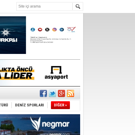
°C
TÜRÜ
DENİZ SPORLARI
DİĞER »
ediyor
ldürmüş