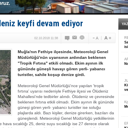
Med Marine’e yeni Römorkör!
KOSDER’den Karadeniz için ‘Çağrı’!
Kalyoncu’dan ‘Sefer’ kararı!
Tekne, su aldı: 100 yolcu, tahliye edildi
 deniz keyfi devam ediyor
Bacasında yangın çıkan Tanker, demirletildi
YA
R
02.10.2018 11:38
Sa
is
Muğla'nın Fethiye ilçesinde, Meteoroloji Genel
da
Müdürlüğü'nün uyarısının ardından beklenen
A
"Tropik Fırtına" etkili olmadı. Ekim ayının ilk
No
gününde güneşli havayı gören yerli- yabancı
turistler, sahile koşup denize girdi.
J
Ki
Meteoroloji Genel Müdürlüğü'nce yapılan 'tropik
v
fırtına' uyarısı nedeniyle Fethiye ilçesi ve Ölüdeniz
Mahallesi'nde tedbirler alındı. Ölüdeniz ve çevresinde
beklenen fırtına etkili olmadı. Ekim ayının ilk gününde
Kp
Mo
güneşi gören yerli- yabancı turistler ise soluğu
plajlarda aldı. Bazı kişiler, denize girerken, bazıları da
güneşlendi. Meteoroloji Genel Müdürlüğü yetkililerinin
e hava sıcaklığı 25, deniz suyu sıcaklığı ise 27 derece olarak
E