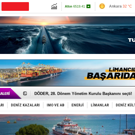
13787.75
Ankara
32 °C
Altın
6519.41
İzmir
35 °C
Dolar
47.5877
Antalya
34 °C
Euro
55.0444
Muğla
34 °C
Çanakkale
33 
Türk Armatöre 'Uyuşturucu' tutuklaması!
Deniz turizminde yeni ‘Ceza Rejimi’!
DÖDER, 28. Dönem Yönetim Kurulu Başkanını seçti!
Fairline, Türkiye’de ‘SoleMarin’i seçti
Baltık Denizi'nde tarih yazıldı!
RI
DENİZ KAZALARI
IMO VE AB
ENERJİ
LİMANLAR
DENİZ KÜL
Runit kubbesi okyanusun derinliklerinde halkı tehdit 
Dünyanın en tehlikeli yosunu: Yüz binlerce canlıyı ö
Türk Loydu’na Süveyş tonaj yetkisi
Hüseyin Mengi: “Yapay Zekâ, Ustanın yerini alamaz”
Hat-San Tersanesi’nden yüzer havuza omurga: NB26