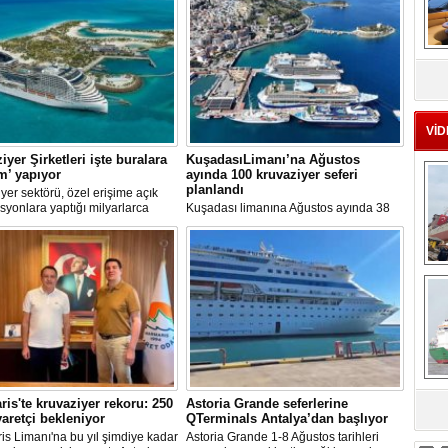
MS
eu
VİD
iyer Şirketleri işte buralara
KuşadasıLimanı’na Ağustos
ım’ yapıyor
ayında 100 kruvaziyer seferi
planlandı
yer sektörü, özel erişime açık
syonlara yaptığı milyarlarca
Kuşadası limanına Ağustos ayında 38
k yatırımlarla tatil deneyimini gemi
farklı kruvaziyer gemisi 100 kez
taşıyor. Özel adalar, beach
uğrayacak. En yoğun günün 28 Ağustos
, su parkları ve lüks villalar artık
olduğu açıklandı.
rin en stratejik gelir kaynakları
Ç
a yer alıyor.
is'te kruvaziyer rekoru: 250
Astoria Grande seferlerine
sa
yaretçi bekleniyor
QTerminals Antalya’dan başlıyor
s Limanı'na bu yıl şimdiye kadar
Astoria Grande 1-8 Ağustos tarihleri