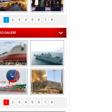
C'den 55 milyon 
5. Bosphorus Ship 
roluk turizm geliri 
Brokers Dinner, 
1
2
3
4
5
6
7
8
müjdesi
İstanbul’da yapıldı
EO GALERİ
eksan Tersanesi, 
TCG Anadolu, 
Başaran Bayrak 
tersane teknik 
tankerini suya 
seyrini tamamladı
indirdi
Göçmenlerin 
Milas’taki yangın 
imdadına Türk 
yeniden termik 
1
2
3
4
5
6
7
8
hipli MINA DENIZ 
santrallere doğru 
yetişti
ilerliyor