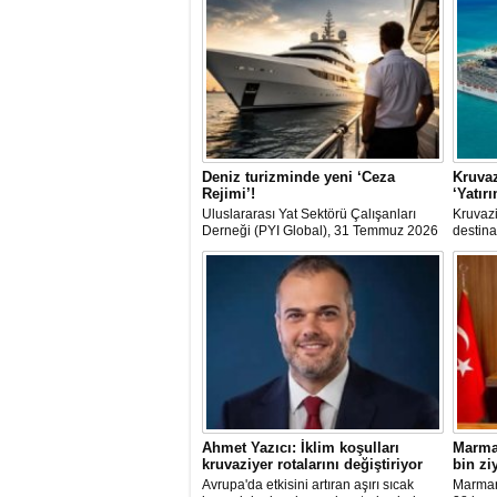
Deniz turizminde yeni ‘Ceza
Kruvaz
Rejimi’!
‘Yatır
Uluslararası Yat Sektörü Çalışanları
Kruvazi
Derneği (PYI Global), 31 Temmuz 2026
destina
tarihinde yürürlüğe giren 7590 sayılı
dolarlı
Kanun’un deniz turizmine etkilerine
dışına 
ilişkin bir değerlendirme yayımladı.
club'lar
şirketle
arasınd
Ahmet Yazıcı: İklim koşulları
Marmar
kruvaziyer rotalarını değiştiriyor
bin zi
Avrupa'da etkisini artıran aşırı sıcak
Marmari