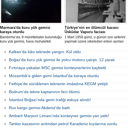
Marmara'da kuru yük gemisi
Türkiye’nin en ölümcül kazası:
karaya oturdu
Üsküdar Vapuru faciası
Bandırma’da, 8 mürettebatın bulunduğu
1 Mart 1958 günü, o günün son seferini
kuru yük gemisi, hava muhalefeti
yapmak üzere iskeleden erken ayrılan
nedeniyle karaya oturdu. Gemiyi
Üsküdar Vapuru bir daha geri
kurtarma çalışmaları sürüyor.
dönemedi.
Kalkan’da lüks teknede yangın: Kül oldu
Boğaz'da kuru yük gemisi ile yolcu motoru çatıştı: 12 yaralı
Fırtınaya yakalan MSC gemisi konteynerlerini kaybetti
Mozambik'e giden gemi İstanbul’da karaya oturdu
Fethiye'de sürüklenen teknenin imdadına KEGM yetişti
Bodrum’da tekne kaptanının feci ölümü
İstanbul Boğazı'nda gemi trafiği askıya alındı!
Rus kargo gemisi Akdeniz'de battı
Ambarlı Marport Limanı'nda konteyner gemisi yan yattı!
Tanker kazasının ardından petrol Karadeniz kıyılarına vurdu