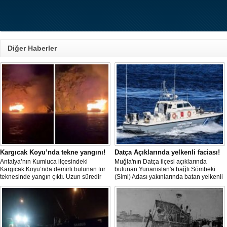
Diğer Haberler
Kargıcak Koyu’nda tekne yangını!
Datça Açıklarında yelkenli faciası!
Antalya’nın Kumluca ilçesindeki
Muğla'nın Datça ilçesi açıklarında
Kargıcak Koyu’nda demirli bulunan tur
bulunan Yunanistan'a bağlı Sömbeki
teknesinde yangın çıktı. Uzun süredir
(Simi) Adası yakınlarında batan yelkenli
kullanılmadığı belirtilen ve içerisinde
teknedeki 9 kişiden 8'i sağ olarak
kimsenin bulunmadığı tekne, itfaiyenin
kurtarılırken, kaybolan 1 kişi için deniz
karadan müdahale edememesi
ve havadan geniş çaplı arama kurtarma
nedeniyle tamamen yanarak
çalışması başlatıldı.
kullanılamaz hale geldi.