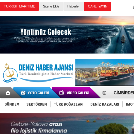
Sitene Ekle
Haberler
Günün Haberleri
İngiliz akt
FESCO, Kar
DESE, BIMC
GİMBİRDER 
35 milyon T
İnsansız c
GÜNDEM
SEKTÖRDEN
TÜRK BOĞAZLARI
DENİZ KAZALARI
IMO 
Yüzyıl son
Anadolu Te
Derince, I
Tüpraş, ha
İTU AUV, D