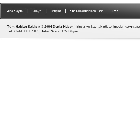
|
|
|
|
Ana Sayfa
Künye
İletişim
Sık Kullanılanlara Ekle
RSS
Tüm Hakları Saklıdır © 2004 Deniz Haber
| İzinsiz ve kaynak gösterilmeden yayınlan
Tel : 0544 880 87 87 |
Haber Scripti
:
CM Bilişim