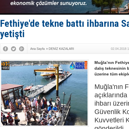
LNG taşıma
PROYAD, yat
Türkiye-Ir
Türk Armat
Fethiye'de tekne battı ihbarına S
yetişti
Ana Sayfa
»
DENİZ KAZALARI
02.04.2018 1
Muğla’nın Fethiye
dalış teknesinin 
üzerine tüm ekipl
Muğla'nın Fe
açıklarında 
ihbarı üzer
Güvenlik Ko
Kuvvetleri 
gönderildi.