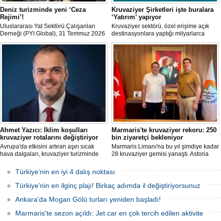
Deniz turizminde yeni ‘Ceza
Kruvaziyer Şirketleri işte buralara
Rejimi’!
‘Yatırım’ yapıyor
Uluslararası Yat Sektörü Çalışanları
Kruvaziyer sektörü, özel erişime açık
Derneği (PYI Global), 31 Temmuz 2026
destinasyonlara yaptığı milyarlarca
tarihinde yürürlüğe giren 7590 sayılı
dolarlık yatırımlarla tatil deneyimini gemi
Kanun’un deniz turizmine etkilerine
dışına taşıyor. Özel adalar, beach
ilişkin bir değerlendirme yayımladı.
club'lar, su parkları ve lüks villalar artık
şirketlerin en stratejik gelir kaynakları
arasında yer alıyor.
Ahmet Yazıcı: İklim koşulları
Marmaris'te kruvaziyer rekoru: 250
kruvaziyer rotalarını değiştiriyor
bin ziyaretçi bekleniyor
Avrupa'da etkisini artıran aşırı sıcak
Marmaris Limanı'na bu yıl şimdiye kadar
hava dalgaları, kruvaziyer turizminde
28 kruvaziyer gemisi yanaştı. Astoria
rota tercihlerini değiştiriyor. Alaska,
Grande'nin Ağustos'tan itibaren 10 yeni
Norveç Fiyortları, İzlanda ve Kuzey
sefer eklemesiyle birlikte sezon
Türkiye’nin en iyi 4 dalış noktası
Avrupa rotalarına ilgi artarken, deneyim
sonunda 250 bin ziyaretçiye ulaşılması
odaklı seyahat anlayışı sektörün yeni
hedefleniyor.
Türkiye’nin en ilginç plajı! Birkaç adımda il değiştiriyorsunuz
büyüme alanı olarak öne çıkıyor.
Ankara'da Mogan Gölü turları yeniden başladı!
Marmaris'te sezon açıldı: Jet car en çok tercih edilen aktivite