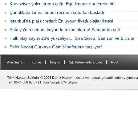
Kruvaziyer yolcularının çoğu Ege limanlarını tercih etti
Çanakkale-Limni feribot resmen seferleri başladı
İstanbul’da plaj ücretleri: En uygun fiyatlı plajlar listesi
Antalya'nın cennet koyunda tekne alarmı! Şamandra şart
Halk plajı sayısı 23'e yükseliyor... Sıra Sinop, Samsun ve Bitlis'te
Şehit Necati Gürkaya Gemisi seferlere başlıyor!
|
|
|
|
Ana Sayfa
Künye
İletişim
Sık Kullanılanlara Ekle
RSS
Tüm Hakları Saklıdır © 2004 Deniz Haber
| İzinsiz ve kaynak gösterilmeden yayınlan
Tel : 0544 880 87 87 |
Haber Scripti
:
CM Bilişim