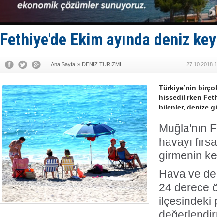
Fairline, T
Baltık Deni
Runit kubb
Limana dad
Fethiye'de Ekim ayında deniz key
Türk Loydu
Ana Sayfa
»
DENİZ TURİZMİ
27.10.2018 1
Türkiye’nin birço
hissedilirken Feth
bilenler, denize g
Muğla'nın F
havayı fırsa
girmenin ke
Hava ve den
24 derece ö
ilçesindeki 
değerlendir