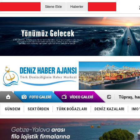
Sitene Ekle
Haberler
Günün Haberleri
Anadolu Te
Derince, I
Tüpraş, ha
İTU AUV, D
LNG taşıma
GÜNDEM
SEKTÖRDEN
TÜRK BOĞAZLARI
DENİZ KAZALARI
IMO 
PROYAD, yat
Türkiye-Ir
Türk Armat
Deniz turi
DÖDER, 28.