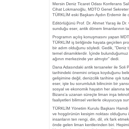
Mersin Deniz Ticaret Odası Konferans S
Cihat Lokmanoğlu, MDTO Genel Sekreteri
TÜRKLİM eski Başkanı Aydın Erdemir ile dav
Editörlüğünü Prof. Dr. Ahmet Yaraş ile Dr
sunduğu eser, antik dönem limanlarının tarih
Programın açılış konuşmasını yapan MDTO
TÜRKLİM iş birliğinde hayata geçirilen pr
bir adım olduğunu söyledi. Gedik, "Deniz ta
temel dinamiklerdir. İçinde bulunduğumuz K
ağının merkezinde yer almıştır" dedi.
Dana Adasındaki antik tersaneler ile Soli 
tarihindeki önemini ortaya koyduğunu beli
gelişimine değil, denizcilik tarihine ışık t
eser, işte bu sorumluluk bilincinin bir yans
sosyal ve ekonomik hayatın her alanına te
Bizans’a uzanan süreçte liman inşa teknoloj
faaliyetleri bilimsel verilerle okuyucuya s
TÜRKLİM Yönetim Kurulu Başkanı Hamdi Erçe
ve hoşgörünün kesişim noktası olduğunu ifa
insanların ten rengi, din, dil, ırk fark etm
önde gelen liman kentlerinden biri. Hepimi