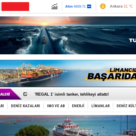
13779.39
Ankara
31 °C
Altın
6659.71
İzmir
36 °C
Dolar
47.6791
Antalya
32 °C
Euro
55.1258
Muğla
35 °C
Çanakkale
31 
Makine arızası yapan tanker, güvenli bölgeye çekildi
Dron saldırısına uğrayan Türk gemisi, Samsun'a getiri
'REGAL 1' isimli tanker, tehlikeyi atlattı!
Gemide 5 ton kokain yakalandı: Portekiz!
Yakıt barcı filosuna 2 yeni gemi katıldı
RI
DENİZ KAZALARI
IMO VE AB
ENERJİ
LİMANLAR
DENİZ KÜL
Rus İHA’ları, Alman gemisini vurdu!
Karadeniz’deki güvenlik krizi, navluna vuruyor!
Tatil hesabını yosun bozdu, oteller fiyat kırdı
Rusya, gölge filo tankerlerinde lider bayrak konumun
Enejota ticari destek gemisinden süperyata dönüştür
Denizcilik sektörü, Alsancak Limanı’ndan memnun