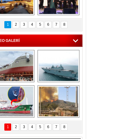
C'den 55 milyon 
5. Bosphorus Ship 
roluk turizm geliri 
Brokers Dinner, 
1
2
3
4
5
6
7
8
müjdesi
İstanbul’da yapıldı
EO GALERİ
eksan Tersanesi, 
TCG Anadolu, 
Başaran Bayrak 
tersane teknik 
tankerini suya 
seyrini tamamladı
indirdi
Göçmenlerin 
Milas’taki yangın 
imdadına Türk 
yeniden termik 
1
2
3
4
5
6
7
8
hipli MINA DENIZ 
santrallere doğru 
yetişti
ilerliyor