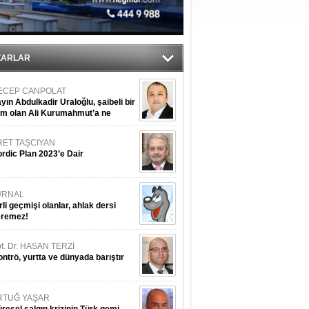
ıtlama!
’
ZARLAR
ECEP CANPOLAT
yın Abdulkadir Uraloğlu, şaibeli bir
im olan Ali Kurumahmut’a ne
nışıyorsunuz?
RET TAŞCIYAN
rdic Plan 2023’e Dair
URNAL
rli geçmişi olanlar, ahlak dersi
eremez!
t. Dr. HASAN TERZİ
ntrö, yurtta ve dünyada barıştır
RTUĞ YAŞAR