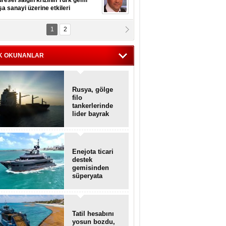
resel salgın krizinin Türk gemi
şa sanayi üzerine etkileri
1
2
pt. MESUT AZMİ GÖKSOY
lavuz kaptan kardeşlerime
hafen...
K OKUNANLAR
Rusya, gölge
filo
tankerlerinde
lider bayrak
konumunda
Enejota ticari
destek
gemisinden
süperyata
dönüştürüldü
Tatil hesabını
yosun bozdu,