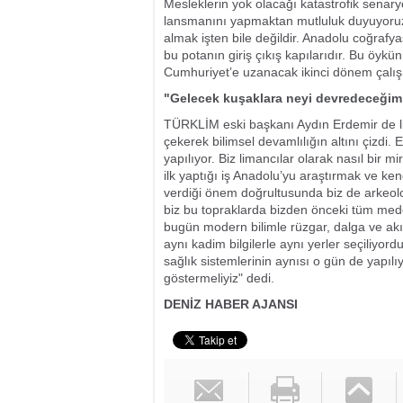
Mesleklerin yok olacağı katastrofik senar
lansmanını yapmaktan mutluluk duyuyoruz.
almak işten bile değildir. Anadolu coğrafya
bu potanın giriş çıkış kapılarıdır. Bu öy
Cumhuriyet’e uzanacak ikinci dönem çalışm
"Gelecek kuşaklara neyi devredeceğimiz
TÜRKLİM eski başkanı Aydın Erdemir de li
çekerek bilimsel devamlılığın altını çizdi.
yapılıyor. Biz limancılar olarak nasıl bir m
ilk yaptığı iş Anadolu’yu araştırmak ve ke
verdiği önem doğrultusunda biz de arkeoloj
biz bu topraklarda bizden önceki tüm med
bugün modern bilimle rüzgar, dalga ve akın
aynı kadim bilgilerle aynı yerler seçiliy
sağlık sistemlerinin aynısı o gün de yapıl
göstermeliyiz" dedi.
DENİZ HABER AJANSI