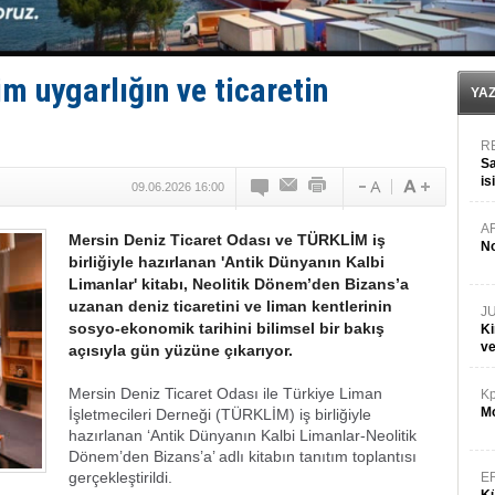
Türkiye’den Karadeniz'deki gemicilik faaliyetlerine kıs
‘14. Olympos Regatta’ başlıyor
Taksi Botlar, 50 yıldır Marmaris’in mavi sularında
TÜRKLİM Başkanı Hamdi Erçelik’ten ‘Çözüm Anahtarı
m uygarlığın ve ticaretin
YA
R
Sa
is
09.06.2026 16:00
da
A
Mersin Deniz Ticaret Odası ve TÜRKLİM iş
No
birliğiyle hazırlanan 'Antik Dünyanın Kalbi
Limanlar' kitabı, Neolitik Dönem’den Bizans’a
uzanan deniz ticaretini ve liman kentlerinin
J
sosyo-ekonomik tarihini bilimsel bir bakış
Ki
v
açısıyla gün yüzüne çıkarıyor.
Mersin Deniz Ticaret Odası ile Türkiye Liman
Kp
Mo
İşletmecileri Derneği (TÜRKLİM) iş birliğiyle
hazırlanan ‘Antik Dünyanın Kalbi Limanlar-Neolitik
Dönem’den Bizans’a’ adlı kitabın tanıtım toplantısı
gerçekleştirildi.
E