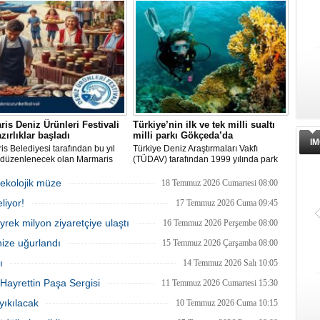
k 30 metre genişletilmesi
Denizcilik Müzesi ile yeni bir işlev
ıyor.
kazanıyor. Müze, 1 Ağustos'ta
ziyaretçilere kapılarını açacak.
is Deniz Ürünleri Festivali
Türkiye’nin ilk ve tek milli sualtı
azırlıklar başladı
milli parkı Gökçeda’da
IM
s Belediyesi tarafından bu yıl
Türkiye Deniz Araştırmaları Vakfı
i düzenlenecek olan Marmaris
(TÜDAV) tarafından 1999 yılında park
rünleri Festivali, 2-4 Ekim
ilan edilen Gökçeada Sualtı Milli Parkı,
ri arasında Selimiye
adanın kuzeydoğusunda, Kaleköy ve
 ekolojik müze
18 Temmuz 2026 Cumartesi 08:00
si'nde gerçekleştirilecek.
Kuzu Limanı arasında yer alıyor. Kıyıdan
liyor!
lde deniz ürünleri, yöresel
1 deniz mili uzunluğunda, denizden 200
17 Temmuz 2026 Cuma 09:45
er ve kentin kıyı kültürü ön plana
metre açıklığında bir alanı kapsıyor.
eyrek milyon ziyaretçiye ulaştı
16 Temmuz 2026 Perşembe 08:00
acak.
nize uğurlandı
15 Temmuz 2026 Çarşamba 08:00
ı
14 Temmuz 2026 Salı 10:05
Hayrettin Paşa Sergisi
11 Temmuz 2026 Cumartesi 15:30
 yıkılacak
10 Temmuz 2026 Cuma 10:15