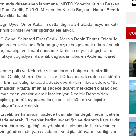
Kü
alonunda düzenlenen lansmana, MDTO Yönetim Kurulu Başkanı
in
 Fuat Gedik, TÜRKLİM Yönetim Kurulu Başkanı Hamdi Erçelik,
etliler katıldı.
K
Kı
. Öğr. Üyesi Ömer Kafar’ın üstlendiği ve 24 akademisyenin katkı
it
ini bilimsel veriler ışığında ele alıyor.
ÇO
 Genel Sekreteri Fuat Gedik, Mersin Deniz Ticaret Odası ile
ojenin denizcilik sektörünün geçmişini belgelemek adına önemli
şımacılığı ve limanlar insanlık tarihinin seyrini değiştiren en
ilikya coğrafyası da antik çağlardan itibaren Akdeniz ticaret
Pompeipolis ve Kelenderis limanlarının bölgenin denizcilik
rten Gedik, Mersin Deniz Ticaret Odası olarak sadece sektörün
utan bilimsel çalışmalara da destek verdiklerini ifade ederek, "Bu
ımasıdır. Kitapta limanlar sadece ticaret merkezleri olarak değil,
mas eden yapılar olarak inceleniyor. Neolitik Dönem’den
ileri, gümrük uygulamaları, denizcilik kültürü ve lojistik
unuluyor" diye konuştu.
lik ise limanların sadece ticari alanlar değil, medeniyetlerin
de ederek, "Limanlar kadim uygarlığın ve ticaretin kapılarıdır,
eksizin bir araya geldiği meydanlardır. Mersin de Türkiye’nin en
zin gündeminde yapay zekanın ve dijital dünyanın sertliği var.