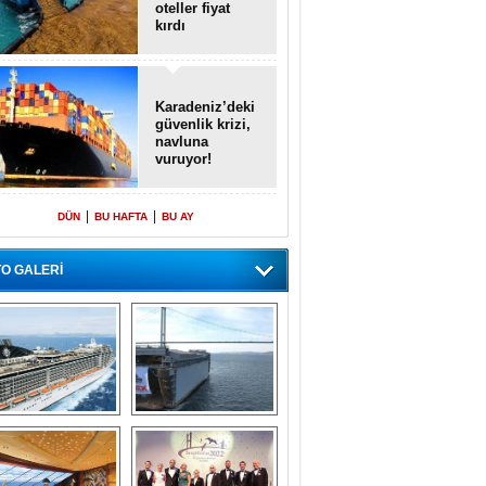
oteller fiyat
kırdı
Karadeniz’deki
güvenlik krizi,
navluna
vuruyor!
|
|
DÜN
BU HAFTA
BU AY
O GALERİ
emi içinde gemi” 
Dünyada tek! 
konsepti ile MSC 
Denizaltı yüzer 
Splendida
havuzu intikal 
seyrine başladı