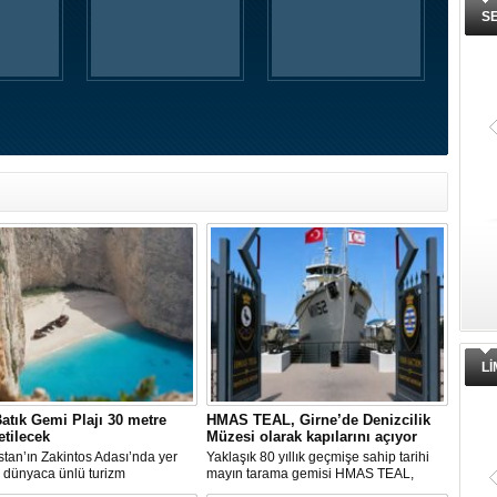
S
L
atık Gemi Plajı 30 metre
HMAS TEAL, Girne’de Denizcilik
etilecek
Müzesi olarak kapılarını açıyor
tan’ın Zakintos Adası’nda yer
Yaklaşık 80 yıllık geçmişe sahip tarihi
 dünyaca ünlü turizm
mayın tarama gemisi HMAS TEAL,
rından biri olan Navagio Plajı'nın
Girne Ticaret Limanı'nda oluşturulan