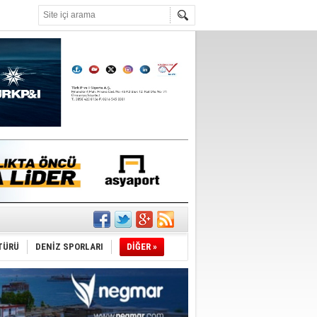
°C
ldi!
TÜRÜ
DENİZ SPORLARI
DİĞER »
da
üldü