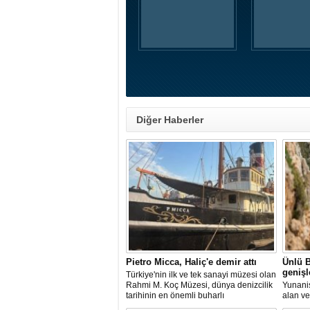
Diğer Haberler
Pietro Micca, Haliç'e demir attı
Ünlü B
genişl
Türkiye'nin ilk ve tek sanayi müzesi olan
Rahmi M. Koç Müzesi, dünya denizcilik
Yunanis
tarihinin en önemli buharlı
alan ve
römorkörlerinden biri olarak kabul
noktala