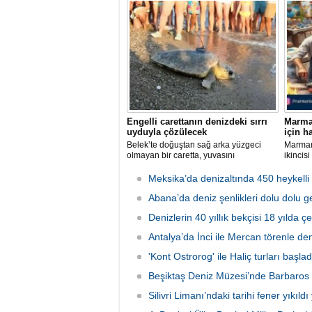
edilen Pietro Micca'yı koleksiyonuna
yaklaşı
kazandırdı.
planlan
Engelli carettanın denizdeki sırrı
Marmar
uyduyla çözülecek
için h
Belek’te doğuştan sağ arka yüzgeci
Marmari
olmayan bir caretta, yuvasını
ikincis
kazamayınca yumurtalarını kumun
Deniz Ü
üzerine bıraktı. "DOA" adı verilen deniz
tarihle
Meksika’da denizaltında 450 heykelli
kaplumbağasına ilk kez uydu izleme
Mahalle
cihazı takıldı ve denize uğurlandı.
Abana’da deniz şenlikleri dolu dolu ge
Festiva
lezzetl
Denizlerin 40 yıllık bekçisi 18 yılda ç
çıkarıl
Antalya’da İnci ile Mercan törenle de
'Kont Ostrorog' ile Haliç turları başlad
Beşiktaş Deniz Müzesi’nde Barbaros 
Silivri Limanı’ndaki tarihi fener yıkıldı