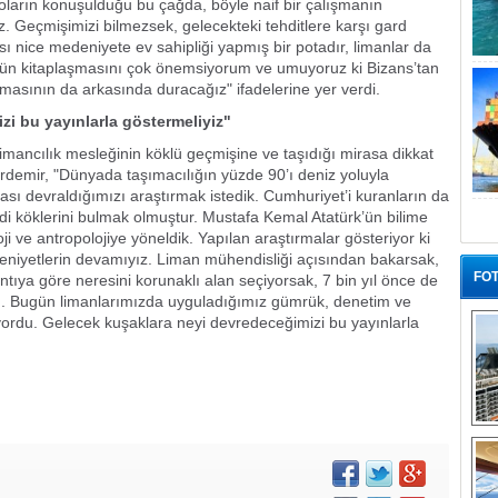
yoların konuşulduğu bu çağda, böyle naif bir çalışmanın
 Geçmişimizi bilmezsek, gelecekteki tehditlere karşı gard
sı nice medeniyete ev sahipliği yapmış bir potadır, limanlar da
künün kitaplaşmasını çok önemsiyorum ve umuyoruz ki Bizans’tan
asının da arkasında duracağız" ifadelerine yer verdi.
i bu yayınlarla göstermeliyiz"
mancılık mesleğinin köklü geçmişine ve taşıdığı mirasa dikkat
 Erdemir, "Dünyada taşımacılığın yüzde 90’ı deniz yoluyla
irası devraldığımızı araştırmak istedik. Cumhuriyet’i kuranların da
ndi köklerini bulmak olmuştur. Mustafa Kemal Atatürk’ün bilime
i ve antropolojiye yöneldik. Yapılan araştırmalar gösteriyor ki
eniyetlerin devamıyız. Liman mühendisliği açısından bakarsak,
FOT
tıya göre neresini korunaklı alan seçiyorsak, 7 bin yıl önce de
ordu. Bugün limanlarımızda uyguladığımız gümrük, denetim ve
ıyordu. Gelecek kuşaklara neyi devredeceğimizi bu yayınlarla
“G