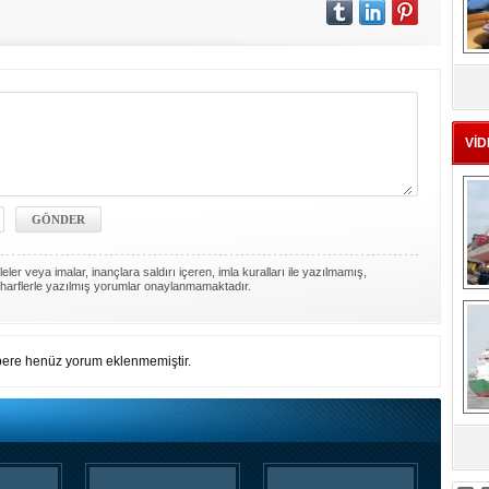
MS
eu
VİD
ler veya imalar, inançlara saldırı içeren, imla kuralları ile yazılmamış,
harflerle yazılmış yorumlar onaylanmamaktadır.
Ç
ere henüz yorum eklenmemiştir.
sa