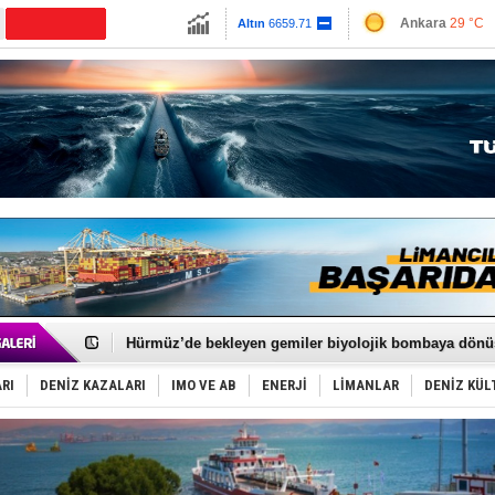
13779.39
Ankara
29 °C
CANLI YAYIN
Altın
6659.71
İzmir
31 °C
Dolar
47.6791
Antalya
33 °C
Euro
55.1258
Muğla
31 °C
Çanakkale
30 
Türkiye'nin ‘Denizcilik Gücü’!
Dünyanın en tehlikeli yosunu: Yüz binlerce canlıyı ö
Hürmüz’de bekleyen gemiler biyolojik bombaya dönü
Rusya'nın gizli filosu büyüyor!
Keşfedildi: En büyük Mercan Ormanı!
D-Marin, Avrupa'nın tekne fuarlarına çıkarma yapacak
RI
DENİZ KAZALARI
IMO VE AB
ENERJİ
LİMANLAR
DENİZ KÜL
Van’da inşa edilen teknelere yoğun talep var
ASEAN ilk P&I Sigorta Kulübünü kurmaya hazırlanıyo
TAYK - Eker Olympos Regatta'da ilk start!
İstanbul ve Çanakkale: 6 ayda 40.000 gemi
TEKNOFEST ‘Mavi Vatan’ ziyaretçi kayıtları başladı!