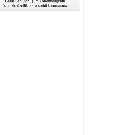
Gemi Geri Dönüşüm Yönetmeliği’nin
için Bölgesel Eğitim” Çalıştayı
özellikle özellikle kıyı şeridi korumasına
İstanbul'da düzenlendi.
ilişkin hükümlere uymadığı için AB
listesinden çıkarıldı.