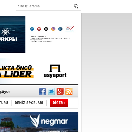
°C
ldürmüş
şüyor
TÜRÜ
DENİZ SPORLARI
DİĞER »
r