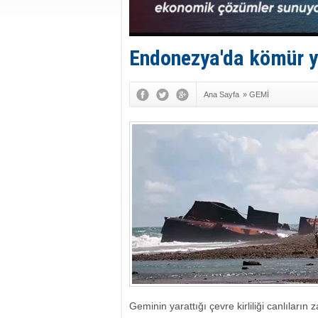
Endonezya'da kömür y
Ana Sayfa
»
GEMİ
Geminin yarattığı çevre kirliliği canlıları