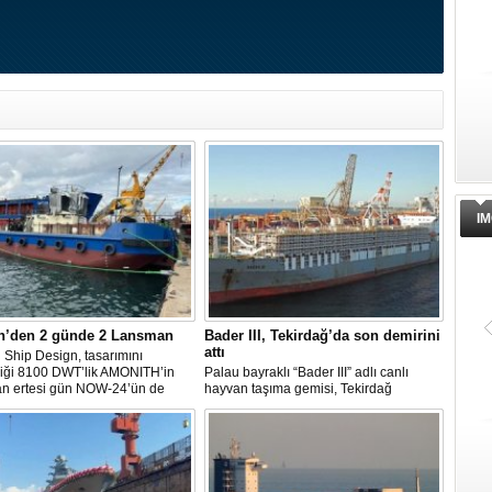
IM
n’den 2 günde 2 Lansman
Bader III, Tekirdağ’da son demirini
attı
Ship Design, tasarımını
diği 8100 DWT’lik AMONITH’in
Palau bayraklı “Bader III” adlı canlı
an ertesi gün NOW-24’ün de
hayvan taşıma gemisi, Tekirdağ
kavuşmasını kutladı.
açıklarına demirledi.