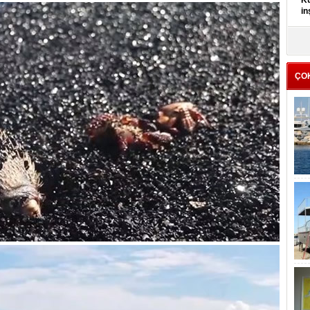
Kü
in
K
Kı
it
ÇO