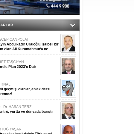
du
ZARLAR
ECEP CANPOLAT
yın Abdulkadir Uraloğlu, şaibeli bir
im olan Ali Kurumahmut’a ne
nışıyorsunuz?
RET TAŞCIYAN
rdic Plan 2023’e Dair
URNAL
rli geçmişi olanlar, ahlak dersi
eremez!
t. Dr. HASAN TERZİ
ntrö, yurtta ve dünyada barıştır
RTUĞ YAŞAR