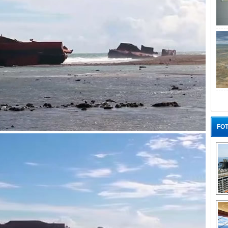
FOT
“G