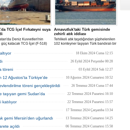
'da TCG İçel Fırkateyni suya
Arnavutluk'taki Türk gemisinde
di
zehirli atık iddiası
atan'da Deniz Kuvvetleri'nin
Tehlikeli atık taşıdığından şüphelenilen
 güç katacak TCG İçel (F-518)
102 konteyner taşıyan Türk bandıralı bir
stif sınıfı fırkateyni, Yalova'da
geminin Arnavutluk'a yanaşması, bir
nen törenle suya indirildi.
izleme kuruluşunun uyarısı üzerine
altıyor
18 Ekim 2024 Cuma 12:15
yetkililer tarafından engellendi.
dı
26 Eylül 2024 Perşembe 00:28
 töreni
03 Eylül 2024 Salı 12:27
n 12 Ağustos'ta Türkiye'de
10 Ağustos 2024 Cumartesi 10:52
lendirilme töreni gerçekleştirildi
26 Temmuz 2024 Cuma 17:44
me taşıyan gemi Sudan'da
22 Temmuz 2024 Pazartesi 16:10
 katılıyor
22 Temmuz 2024 Pazartesi 15:57
17 Temmuz 2024 Çarşamba 13:34
ak gemi Mersin'den uğurlandı
13 Temmuz 2024 Cumartesi 14:25
rete açıldı
06 Temmuz 2024 Cumartesi 15:58