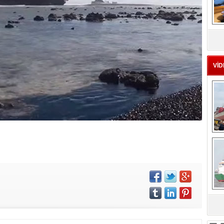
MS
eu
VİD
Ç
sa