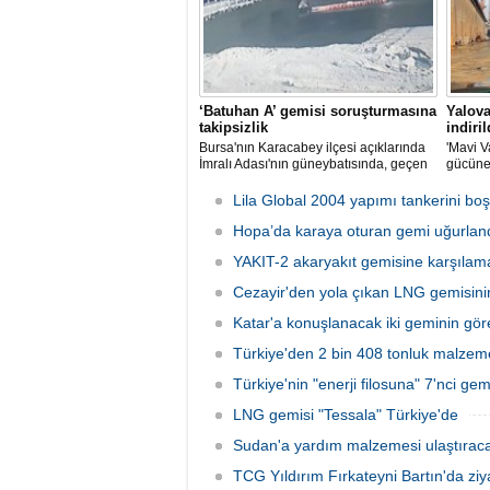
‘Batuhan A’ gemisi soruşturmasına
Yalova
takipsizlik
indiril
Bursa'nın Karacabey ilçesi açıklarında
'Mavi V
İmralı Adası'nın güneybatısında, geçen
gücüne
yıl 'Batuhan A' adlı kargo gemisinin
isimli i
batmasıyla ilgili başlatılan soruşturma,
düzenle
Lila Global 2004 yapımı tankerini boş
takipsizlikle sonuçlandı.
Hopa’da karaya oturan gemi uğurlan
YAKIT-2 akaryakıt gemisine karşılama
Cezayir'den yola çıkan LNG gemisini
Katar'a konuşlanacak iki geminin görev
Türkiye'den 2 bin 408 tonluk malze
Türkiye'nin "enerji filosuna" 7'nci gemi
LNG gemisi "Tessala" Türkiye'de
Sudan'a yardım malzemesi ulaştırac
TCG Yıldırım Fırkateyni Bartın'da ziya