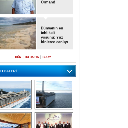
Ormanı!
Dünyanın en
tehlikeli
yosunu: Yüz
binlerce canlıyı
öldürmüş
|
|
DÜN
BU HAFTA
BU AY
O GALERİ
emi içinde gemi” 
Dünyada tek! 
konsepti ile MSC 
Denizaltı yüzer 
Splendida
havuzu intikal 
seyrine başladı