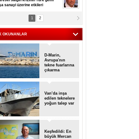
resel salgın krizinin Türk gemi
şa sanayi üzerine etkileri
1
2
pt. MESUT AZMİ GÖKSOY
lavuz kaptan kardeşlerime
hafen...
K OKUNANLAR
D-Marin,
Avrupa'nın
tekne fuarlarına
çıkarma
yapacak
Van’da inşa
edilen teknelere
yoğun talep var
Keşfedildi: En
büyük Mercan