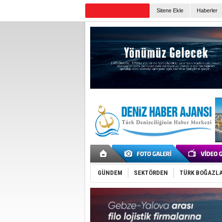
TURKISH MARITIME
Sitene Ekle
Haberler
Günün Haberleri
GÜNDEM
SEKTÖRDEN
TÜRK BOĞAZLA