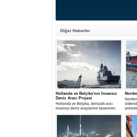
Diğer Haberler
Hollanda ve Belçika'nın İnsansız
Norde
Deniz Aracı Projesi
Norden 
Hollanda ve Belçika, denizaltı avcı
üstlen
insansız deniz araçlarının tasarımını
ardınd
başlattı. Proje, 2 ülkenin deniz
denize 
kuvvetlerinin gelecekteki denizaltı karşıtı
yeteneklerini desteklemeyi amaçlıyor.