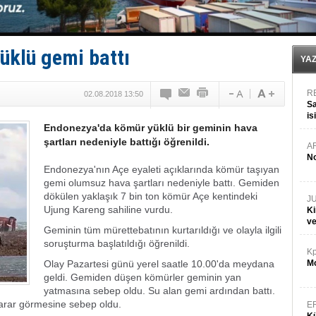
Tersane işçilerinin direnişi, kazanımla sonuçlandı
İngiliz aktivistler, gemide mahsur kaldı!
FESCO, Karadeniz'de yeni sevkiyat taleplerini durdur
DESE, BIMCO’ya katıldı
üklü gemi battı
YA
R
02.08.2018 13:50
Sa
is
Endonezya'da kömür yüklü bir geminin hava
da
şartları nedeniyle battığı öğrenildi.
A
No
Endonezya'nın Açe eyaleti açıklarında kömür taşıyan
gemi olumsuz hava şartları nedeniyle battı.
Gemiden
dökülen yaklaşık 7 bin ton kömür Açe kentindeki
J
Ujung Kareng sahiline vurdu.
Ki
v
Geminin tüm mürettebatının kurtarıldığı ve olayla ilgili
soruşturma başlatıldığı öğrenildi.
Kp
Olay Pazartesi günü yerel saatle 10.00'da meydana
Mo
geldi. Gemiden düşen kömürler geminin yan
yatmasına sebep oldu. Su alan gemi ardından battı.
n zarar görmesine sebep oldu.
E