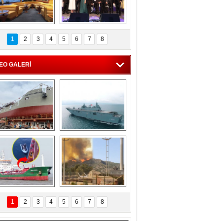
C'den 55 milyon 
5. Bosphorus Ship 
roluk turizm geliri 
Brokers Dinner, 
1
2
3
4
5
6
7
8
müjdesi
İstanbul’da yapıldı
EO GALERİ
eksan Tersanesi, 
TCG Anadolu, 
Başaran Bayrak 
tersane teknik 
tankerini suya 
seyrini tamamladı
indirdi
Göçmenlerin 
Milas’taki yangın 
imdadına Türk 
yeniden termik 
1
2
3
4
5
6
7
8
hipli MINA DENIZ 
santrallere doğru 
yetişti
ilerliyor