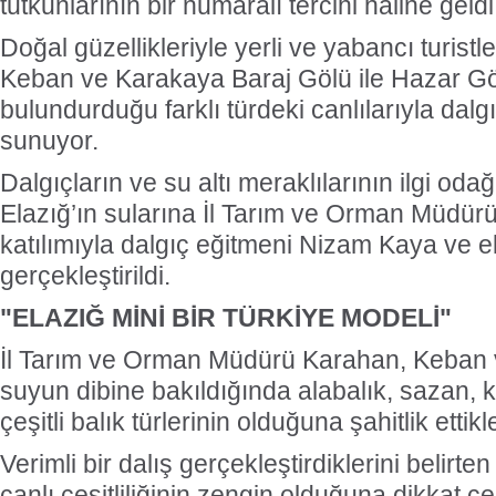
tutkunlarının bir numaralı tercihi haline geldi
Doğal güzellikleriyle yerli ve yabancı turistle
Keban ve Karakaya Baraj Gölü ile Hazar Göl
bulundurduğu farklı türdeki canlılarıyla dalg
sunuyor.
Dalgıçların ve su altı meraklılarının ilgi oda
Elazığ’ın sularına İl Tarım ve Orman Müdür
katılımıyla dalgıç eğitmeni Nizam Kaya ve ek
gerçekleştirildi.
"ELAZIĞ MİNİ BİR TÜRKİYE MODELİ"
İl Tarım ve Orman Müdürü Karahan, Keban
suyun dibine bakıldığında alabalık, sazan, k
çeşitli balık türlerinin olduğuna şahitlik ettikl
Verimli bir dalış gerçekleştirdiklerini belirte
canlı çeşitliliğinin zengin olduğuna dikkat ç