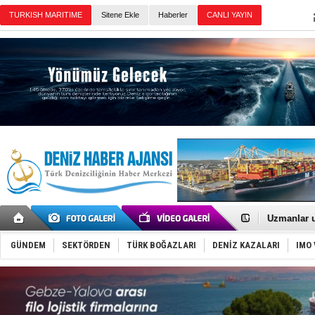
Sitene Ekle
Haberler
Günün Haberleri
Füze ve İHA
İran belirsi
Uzmanlar u
Gemi tasar
Makine arı
GÜNDEM
SEKTÖRDEN
TÜRK BOĞAZLARI
DENİZ KAZALARI
IMO 
Dron saldı
'REGAL 1' i
Gemide 5 t
Yakıt barcı
Rus İHA’la