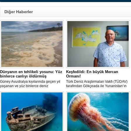
Diğer Haberler
Dünyanın en tehlikeli yosunu: Yüz
Keşfedildi: En büyük Mercan
binlerce canlıyı öldürmüş
Ormanı!
Güney Avustralya kıyılarında geçen yıl
Türk Deniz Araştırmaları Vakfı (TÜDAV)
yaşanan ve yüz binlerce deniz
tarafından Gökçeada ile Yunanistan’ın
canlısının ölümüne yol açan çevre
Semadirek Adası arasında yürütülen
felaketinin arkasındaki yosun türü
araştırmada, Türkiye kara sularında 70
incelendi. Araştırmacılar, söz konusu
ila 120 metre derinlikte ve 2
mikroalgin bugüne kadar incelenen
kilometreden fazla uzunlukta, Ege
türler arasında en zehirli örnek
Denizi’ndeki en büyük mercan ormanı
olduğunu ortaya çıkardı.
keşfedildi.