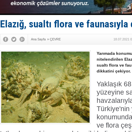
Karadeniz’
Tatil hesab
Rusya, göl
Enejota ti
Elazığ, sualtı flora ve faunasıyla
Denizcilik
Ana Sayfa
»
ÇEVRE
18.07.2021 0
Yarımada konumu 
nitelendirilen Ela
sualtı flora ve fa
dikkatini çekiyor.
Yaklaşık 68 
yüzeyine sa
havzalarıyla
Türkiye'nin
konumundaki
ve flora çeşi