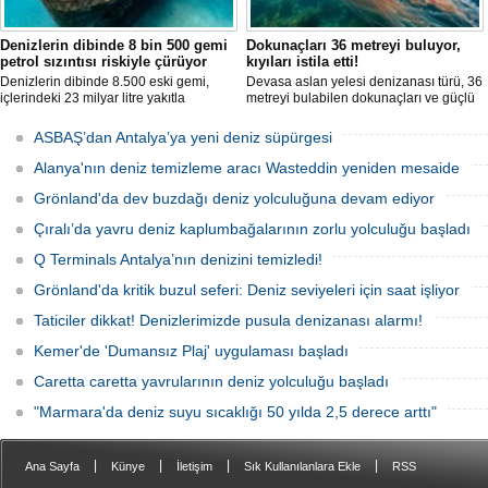
Denizlerin dibinde 8 bin 500 gemi
Dokunaçları 36 metreyi buluyor,
petrol sızıntısı riskiyle çürüyor
kıyıları istila etti!
Denizlerin dibinde 8.500 eski gemi,
Devasa aslan yelesi denizanası türü, 36
içlerindeki 23 milyar litre yakıtla
metreyi bulabilen dokunaçları ve güçlü
paslanıyor. Bilim insanları, bu
zehriyle kıyıları istila etti. Uzmanlar,
enkazlardan olası petrol sızıntılarının
akıntıların bu olağan dışı yoğunluğa
ASBAŞ’dan Antalya’ya yeni deniz süpürgesi
deniz ekosistemleri için büyük bir tehdit
neden olduğunu belirtiyor.
oluşturduğunu belirtiyor.
Alanya'nın deniz temizleme aracı Wasteddin yeniden mesaide
Grönland'da dev buzdağı deniz yolculuğuna devam ediyor
Çıralı’da yavru deniz kaplumbağalarının zorlu yolculuğu başladı
Q Terminals Antalya’nın denizini temizledi!
Grönland'da kritik buzul seferi: Deniz seviyeleri için saat işliyor
Taticiler dikkat! Denizlerimizde pusula denizanası alarmı!
Kemer'de 'Dumansız Plaj' uygulaması başladı
Caretta caretta yavrularının deniz yolculuğu başladı
"Marmara'da deniz suyu sıcaklığı 50 yılda 2,5 derece arttı"
|
|
|
|
Ana Sayfa
Künye
İletişim
Sık Kullanılanlara Ekle
RSS