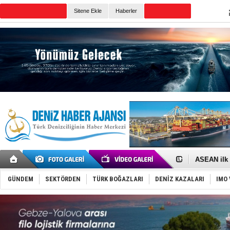
Sitene Ekle
Haberler
Günün Haberleri
D-Marin, A
Van’da inş
ASEAN ilk 
TAYK - Eke
İstanbul v
GÜNDEM
SEKTÖRDEN
TÜRK BOĞAZLARI
DENİZ KAZALARI
IMO 
TEKNOFEST 
Tersane işç
İngiliz akt
FESCO, Kar
DESE, BIMC