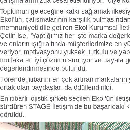
çalışmalarımızda cesaretlendiriyor.” diye k
Toplumun geleceğine katkı sağlamak ilkesi
Ekol’ün, çalışmalarının karşılık bulmasında
memnuniyeti dile getiren Ekol Kurumsal İlet
Çetin ise, “Yaptığımız her işte marka değerl
ve onların ışığı altında müşterilerimize en 
veriyor, motivasyonu yüksek, tutkulu ve yapı
mutlaka en iyi çözümü sunuyor ve hayata ge
değerlendirmesinde bulundu.
Törende, itibarını en çok artıran markaların
ortak olan paydaşları da ödüllendirildi.
En itibarlı lojistik şirketi seçilen Ekol’ün ile
sürdüren STAGE İletişim de bu başarıdaki ka
görüldü.