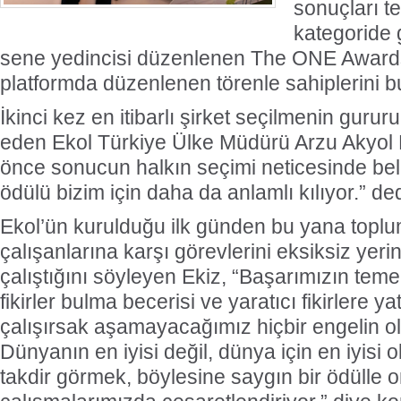
sonuçları t
kategoride 
sene yedincisi düzenlenen The ONE Awards ö
platformda düzenlenen törenle sahiplerini b
İkinci kez en itibarlı şirket seçilmenin gurur
eden Ekol Türkiye Ülke Müdürü Arzu Akyol 
önce sonucun halkın seçimi neticesinde bel
ödülü bizim için daha da anlamlı kılıyor.” ded
Ekol’ün kurulduğu ilk günden bu yana topl
çalışanlarına karşı görevlerini eksiksiz yer
çalıştığını söyleyen Ekiz, “Başarımızın temel
fikirler bulma becerisi ve yaratıcı fikirlere y
çalışırsak aşamayacağımız hiçbir engelin ol
Dünyanın en iyisi değil, dünya için en iyisi 
takdir görmek, böylesine saygın bir ödülle o