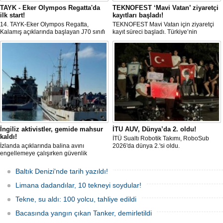
TAYK - Eker Olympos Regatta'da
TEKNOFEST ‘Mavi Vatan’ ziyaretçi
ilk start!
kayıtları başladı!
14. TAYK-Eker Olympos Regatta,
TEKNOFEST Mavi Vatan için ziyaretçi
Kalamış açıklarında başlayan J70 sınıfı
kayıt süreci başladı. Türkiye’nin
yarışlarıyla ilk startını verdi. İstanbul'u 10
denizcilik ve savunma teknolojilerine
gün boyunca yelken coşkusuyla
odaklanan etkinliği, 20-23 Ağustos
buluşturacak organizasyonun ilk
tarihleri arasında Gölcük Tersanesi
gününde 9 tekne rüzgârla buluştu.
Komutanlığı’nda gerçekleştirilecek.
İngiliz aktivistler, gemide mahsur
İTU AUV, Dünya’da 2. oldu!
kaldı!
İTÜ Sualtı Robotik Takımı, RoboSub
İzlanda açıklarında balina avını
2026'da dünya 2.'si oldu.
engellemeye çalışırken güvenlik
güçlerince durdurulan Bandero adlı
protesto gemisindeki 21 çevre aktivisti,
Baltık Denizi'nde tarih yazıldı!
günlerdir gemiden çıkmalarına izin
verilmediğini ve temel haklarının ihlal
Limana dadandılar, 10 tekneyi soydular!
edildiğini öne sürdü. Mürettebatta iki
Britanyalı aktivist de bulunuyor.
Tekne, su aldı: 100 yolcu, tahliye edildi
Bacasında yangın çıkan Tanker, demirletildi