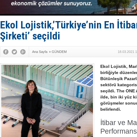
GİMBİRDER 
35 milyon T
İnsansız c
Yüzyıl son
Ekol Lojistik,’Türkiye’nin En İtibar
Anadolu Te
Şirketi’ seçildi
Ana Sayfa
»
GÜNDEM
18.03.2021 1
Ekol Lojistik, Ma
birliğiyle düzen
Bütünleşik Pazarl
sektörü kategorisi
seçildi. The ONE
ilde, bin iki yüz 
görüşmeler sonuc
belirlendi.
İtibar ve M
Performans