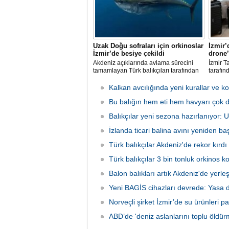
Uzak Doğu sofraları için orkinoslar
İzmir’
İzmir’de besiye çekildi
drone’
Akdeniz açıklarında avlama sürecini
İzmir T
tamamlayan Türk balıkçıları tarafından
tarafın
İzmir'deki çiftliklere nakledilen
kapsam
orkinoslar, Uzak Doğu ülkelerine ihraç
faaliyet
Kalkan avcılığında yeni kurallar ve ko
edilmek için özenle bakılıyor.
hava ve
Bu balığın hem eti hem havyarı çok d
olarak 
Balıkçılar yeni sezona hazırlanıyor:
İzlanda ticari balina avını yeniden baş
Türk balıkçılar Akdeniz'de rekor kırdı
Türk balıkçılar 3 bin tonluk orkinos k
Balon balıkları artık Akdeniz'de yerle
Yeni BAGİS cihazları devrede: Yasa dış
Norveçli şirket İzmir’de su ürünleri pa
ABD’de 'deniz aslanlarını toplu öldür