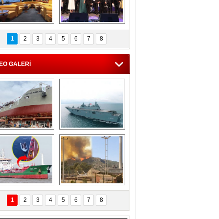
C'den 55 milyon 
5. Bosphorus Ship 
roluk turizm geliri 
Brokers Dinner, 
1
2
3
4
5
6
7
8
müjdesi
İstanbul’da yapıldı
EO GALERİ
eksan Tersanesi, 
TCG Anadolu, 
Başaran Bayrak 
tersane teknik 
tankerini suya 
seyrini tamamladı
indirdi
Göçmenlerin 
Milas’taki yangın 
imdadına Türk 
yeniden termik 
1
2
3
4
5
6
7
8
hipli MINA DENIZ 
santrallere doğru 
yetişti
ilerliyor