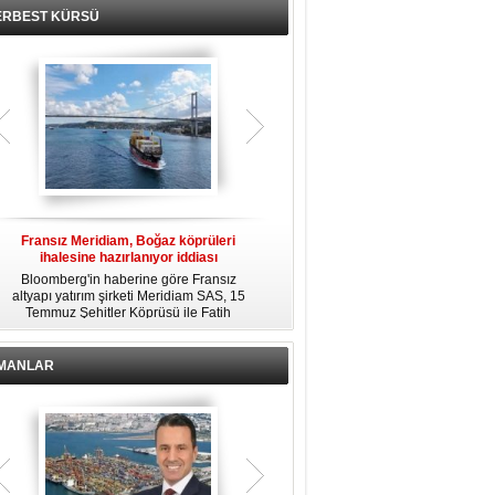
ERBEST KÜRSÜ
Fransız Meridiam, Boğaz köprüleri
Kendi yat limanına sahip en pahalı
ihalesine hazırlanıyor iddiası
özel adalar
Bloomberg'in haberine göre Fransız
Dünyanın en zengin insanlarından
altyapı yatırım şirketi Meridiam SAS, 15
bazıları için yaşam tarzının bir parçası
Temmuz Şehitler Köprüsü ile Fatih
sadece bir süper yat değil, aynı
R
Sultan Mehmet Köprüsü'nün
zamanda kendi yat limanı, helikopter
özelleştirilmesine yönelik ihaleyle
pisti ve seçkin villaları da içeren koca
ilgileniyor.
bir özel adadır.
İMANLAR