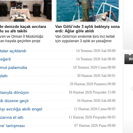
de denizde kaçak avcılara
Van Gölü’nde 3 aylık bekleyiş sona
lu su altı takibi
erdi: Ağlar göle atıldı
arım ve Orman İl Müdürlüğü
Van Gölü'nün endemik türü inci kefali
dan hayata geçirilen proje
için uygulanan 3 aylık av yasağının
ında, denizlerdeki kaçak
sona ermesiyle balıkçılar ağlarını
leri anlık olarak tespit edebilen
yeniden suyla buluşturdu ve yeni av
talar açıklandı
14 Temmuz 2026 Salı 09:00
 su altı dronları sahada aktif
sezonu başladı.
eğerli
kullanılmaya başlandı.
14 Temmuz 2026 Salı 08:00
IM
 Umut palamutta
10 Temmuz 2026 Cuma 08:00
lattı
30 Haziran 2026 Salı 00:01
29 Haziran 2026 Pazartesi 09:00
otasıyla dönüyor
18 Haziran 2026 Perşembe 15:00
şik düzene geçti
16 Haziran 2026 Salı 08:00
ı avcılığa akıllı engel
12 Haziran 2026 Cuma 00:05
zarına el attı
11 Haziran 2026 Perşembe 00:05
me' tartışması
07 Haziran 2026 Pazar 09:00