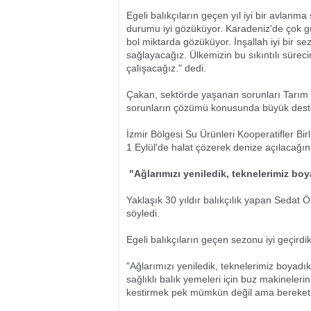
Egeli balıkçıların geçen yıl iyi bir avlan
durumu iyi gözüküyor. Karadeniz'de çok g
bol miktarda gözüküyor. İnşallah iyi bir s
sağlayacağız. Ülkemizin bu sıkıntılı sürec
çalışacağız." dedi.
Çakan, sektörde yaşanan sorunları Tarım v
sorunların çözümü konusunda büyük destek 
İzmir Bölgesi Su Ürünleri Kooperatifler Bir
1 Eylül'de halat çözerek denize açılacağını,
"Ağlarımızı yeniledik, teknelerimiz boy
Yaklaşık 30 yıldır balıkçılık yapan Sedat 
söyledi.
Egeli balıkçıların geçen sezonu iyi geçirdik
"Ağlarımızı yeniledik, teknelerimiz boyadık
sağlıklı balık yemeleri için buz makineler
kestirmek pek mümkün değil ama bereketl