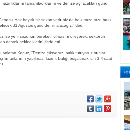
 hazırlıklarını tamamladıklarını ve denize açılacakları günü
enab-ı Hak hayırlı bir sezon verir biz de halkımıza taze balık
elecek 31 Ağustos günü demir alacağız." dedi.
uz ise yeni sezonun bereketli olmasını dileyerek, sektörün
n destek beklediklerini ifade etti.
nı anlatan Kopuz, "Denize çıkıyoruz, balık tutuyoruz bunları
çı limanlarının yapılması lazım. Balığı boşaltmak için 3-4 saat
tu.
FOT
“G