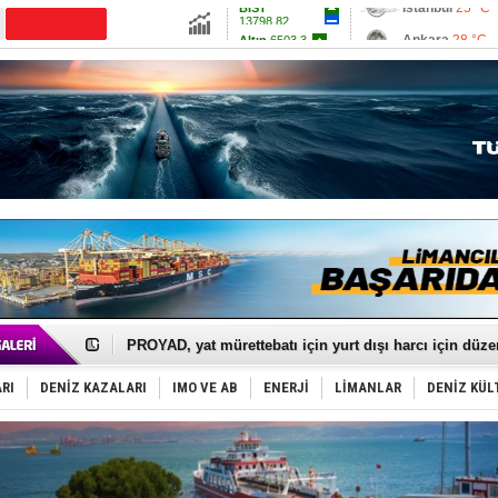
13798.82
Ankara
28 °C
Altın
6503.3
İzmir
32 °C
Dolar
47.5852
Antalya
28 °C
Euro
54.9414
Muğla
29 °C
Çanakkale
29 
İTU AUV, Dünya’da 2. oldu!
LNG taşımacılığında maliyetler katlandı
PROYAD, yat mürettebatı için yurt dışı harcı için düze
Türkiye-Irak enerji hattında yeni dönem başlıyor
Türk Armatöre 'Uyuşturucu' tutuklaması!
RI
DENİZ KAZALARI
IMO VE AB
ENERJİ
LİMANLAR
DENİZ KÜL
Deniz turizminde yeni ‘Ceza Rejimi’!
DÖDER, 28. Dönem Yönetim Kurulu Başkanını seçti!
Fairline, Türkiye’de ‘SoleMarin’i seçti
Baltık Denizi'nde tarih yazıldı!
Runit kubbesi okyanusun derinliklerinde halkı tehdit 