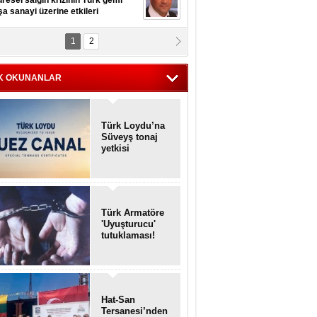
resel salgın krizinin Türk gemi
şa sanayi üzerine etkileri
1
2
pt. MESUT AZMİ GÖKSOY
lavuz kaptan kardeşlerime
hafen...
K OKUNANLAR
Türk Loydu’na
Süveyş tonaj
yetkisi
Türk Armatöre
'Uyuşturucu'
tutuklaması!
Hat-San
Tersanesi’nden