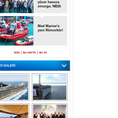
yüzer havuza
omurga: NB26
Med Marine’e
yeni Römorkör!
|
|
DÜN
BU HAFTA
BU AY
O GALERİ
emi içinde gemi” 
Dünyada tek! 
konsepti ile MSC 
Denizaltı yüzer 
Splendida
havuzu intikal 
seyrine başladı