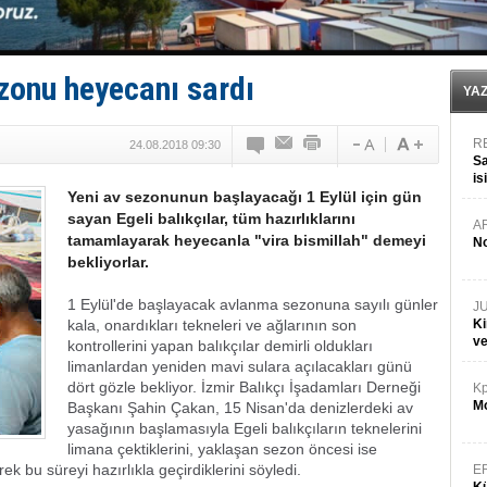
Limana dadandılar, 10 tekneyi soydular!
Türk Loydu’na Süveyş tonaj yetkisi
Hüseyin Mengi: “Yapay Zekâ, Ustanın yerini alamaz”
Hat-San Tersanesi’nden yüzer havuza omurga: NB26
ezonu heyecanı sardı
Med Marine’e yeni Römorkör!
YA
R
24.08.2018 09:30
Sa
is
Yeni av sezonunun başlayacağı 1 Eylül için gün
da
sayan Egeli balıkçılar, tüm hazırlıklarını
A
tamamlayarak heyecanla "vira bismillah" demeyi
No
bekliyorlar.
1 Eylül'de başlayacak avlanma sezonuna sayılı günler
J
kala, onardıkları tekneleri ve ağlarının son
Ki
v
kontrollerini yapan balıkçılar demirli oldukları
limanlardan yeniden mavi sulara açılacakları günü
dört gözle bekliyor. İzmir Balıkçı İşadamları Derneği
Kp
Mo
Başkanı Şahin Çakan, 15 Nisan'da denizlerdeki av
yasağının başlamasıyla Egeli balıkçıların teknelerini
limana çektiklerini, yaklaşan sezon öncesi ise
rek bu süreyi hazırlıkla geçirdiklerini söyledi.
E