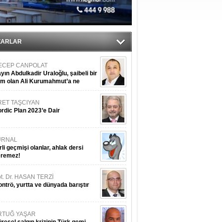
ZARLAR
ECEP CANPOLAT
yın Abdulkadir Uraloğlu, şaibeli bir
im olan Ali Kurumahmut’a ne
nışıyorsunuz?
RET TAŞCIYAN
rdic Plan 2023’e Dair
URNAL
rli geçmişi olanlar, ahlak dersi
eremez!
t. Dr. HASAN TERZİ
ntrö, yurtta ve dünyada barıştır
RTUĞ YAŞAR