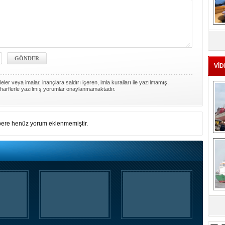
MS
eu
VİD
ler veya imalar, inançlara saldırı içeren, imla kuralları ile yazılmamış,
harflerle yazılmış yorumlar onaylanmamaktadır.
ere henüz yorum eklenmemiştir.
Ç
sa