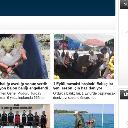
S
balığı avcılığı sonuç verdi:
1 Eylül mesaisi başladı! Balıkçılar
yon balon balığı engellendi
yeni sezon için hazırlanıyor
nleri Genel Müdürü Turgay
Ordu'da balıkçılar, 1 Eylül'de başlayacak
L
maz, 6 yılda toplamda 665 bin
deniz avı sezonu öncesinde
alığının ekosistemden
hazırlıklarını hızlandırdı. Av yasağı
ırıldığını belirterek, "Balon balığı
dönemini boş geçirmeyen ekipler,
ı sayesinde, yaklaşık 50 milyon
ağlardan teknelere kadar tüm
lon balığının ekosisteme
ekipmanlarını elden geçirerek yeni
sı önlendi." dedi.
sezona hazırlanıyor.