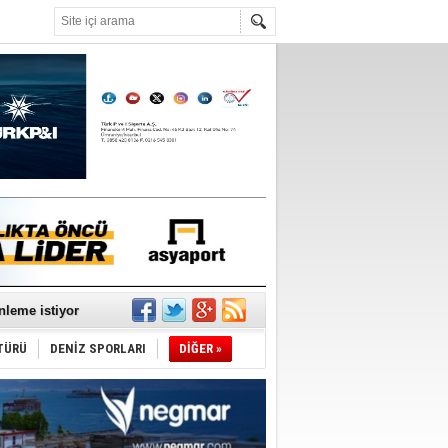
°C
nleme istiyor
TÜRÜ
DENİZ SPORLARI
DİĞER »
ediyor