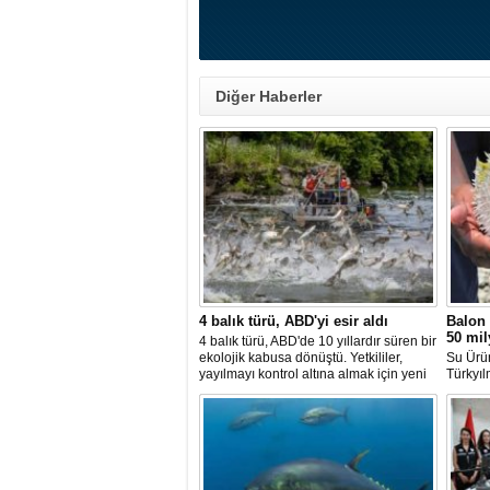
Diğer Haberler
4 balık türü, ABD'yi esir aldı
Balon 
50 mil
4 balık türü, ABD'de 10 yıllardır süren bir
ekolojik kabusa dönüştü. Yetkililer,
Su Ürü
yayılmayı kontrol altına almak için yeni
Türkyıl
projeler geliştirirken, uzmanlar
balon b
tamamen yok edilmenin imkansız
uzaklaşt
olduğunu belirtiyor.
avcılığ
yeni ba
katılma