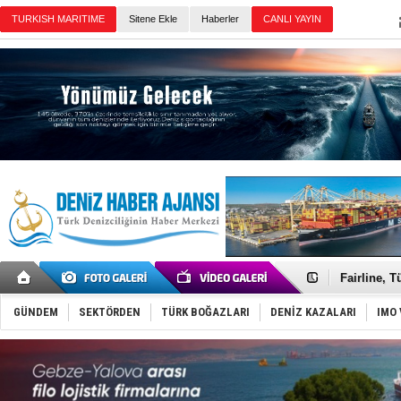
Sitene Ekle
Haberler
Günün Haberleri
Deniz turi
Keşfedildi
Fairline, T
Baltık Deni
Runit kubb
GÜNDEM
SEKTÖRDEN
TÜRK BOĞAZLARI
DENİZ KAZALARI
IMO 
Dünyanın e
Türk Loydu
Hüseyin Me
Hat-San Te
Med Marine