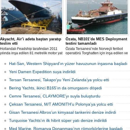
Akyacht, Air’i adeta baştan yaratıp
Özata, NB101’de MES Deployment
teslim etti
testini tamamladı
Hollandalı Feadship tarafından 2011
Özata Tersanesi’nde Norveçli feribot
yılında inşa edilen 81 metrelik motor yat
operatörü Torghatten için inşa edilen ve
Air, Kocaeli merkezli Akyacht
şubat ayında denize indirilen NB101
tersanesindeki büyük refit (yenileme)
gemide gerçekleştirilen MES (Marine
Hat-San, Western Shipyard’ın yüzer havuzunun inşasına başladı
sürecini başarıyla sonlandırdı.
Evacuation System) Deployment Testi
başarıyla tamamlandı.
Yeni Damen Expedition suya indirildi
Tersan Tersanesi, Takapo’yu Yeni Zelanda’ya yolcu etti
Bering Yachts, ikinci B165’ın da omurgasını döşedi
Cemre Tersanesi, CLAYMORE’yı suyla buluşturdu
Çeksan Tersanesi, M/T AMONITH’u Polonya’ya yolcu etti
Gisan Tersanesi Albros’un kimyasal tankerini denize indirdi
Turquoise Yachts’ın ilk hibrit süper yatı denize indirildi
Med Marine, Romanya Donanması’nın römorkörlerine başladı