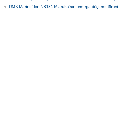
RMK Marine’den NB131 Miaraka’nın omurga döşeme töreni