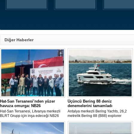
Diğer Haberler
Hat-San Tersanesi’nden yüzer
Üçüncü Bering 88 deniz
havuza omurga: NB26
denemelerini tamamladı
Hat-San Tersanesi, Litvanya merkezli
Antalya merkezli Bering Yachts, 26,2
BLRT Grupp için inşa edeceği NB26
metrelik Bering 88 (B88) explorer
inşa numaralı yüzer havuzun omurga
serisinin üçüncü teknesinin ilk deniz
yerleştirme törenini Yalova’daki
denemelerini tamamladığını açıkladı.
tersanesinde gerçekleştirdi.
Tekne bu yaz teslim edilecek.