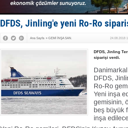
KOSDER’den
Kalyoncu’da
Tekne, su a
Bacasında 
DFDS, Jinling'e yeni Ro-Ro sipari
Dışişleri B
Ana Sayfa
»
GEMİ İNŞA SAN.
24.08.2018 1
DFDS, Jinling Te
siparişi verdi.
Danimarkalı
DFDS, Jinli
Ro-Ro gemis
Yeni inşa e
gemisinin, 
beş büyük f
inşa edilece