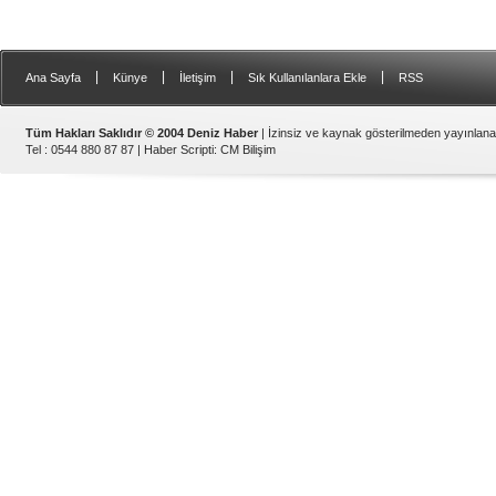
|
|
|
|
Ana Sayfa
Künye
İletişim
Sık Kullanılanlara Ekle
RSS
Tüm Hakları Saklıdır © 2004 Deniz Haber
| İzinsiz ve kaynak gösterilmeden yayınlan
Tel : 0544 880 87 87 |
Haber Scripti
:
CM Bilişim