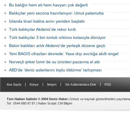
olarak kullanılmaya başlandı.
Bu balığın hem eti hem havyarı çok değerli
Balıkçılar yeni sezona hazırlanıyor: Umut palamutta
İzlanda ticari balina avını yeniden başlattı
Türk balıkçılar Akdeniz'de rekor kırdı
Türk balıkçılar 3 bin tonluk orkinos kotasıyla dönüyor
Balon balıkları artık Akdeniz'de yerleşik düzene geçti
Yeni BAGİS cihazları devrede: Yasa dışı avcılığa akıllı engel
Norveçli şirket İzmir’de su ürünleri pazarına el attı
ABD’de 'deniz aslanlarını toplu öldürme' tartışması
|
|
|
|
Ana Sayfa
Künye
İletişim
Sık Kullanılanlara Ekle
RSS
Tüm Hakları Saklıdır © 2004 Deniz Haber
| İzinsiz ve kaynak gösterilmeden yayınlan
Tel : 0544 880 87 87 |
Haber Scripti
:
CM Bilişim