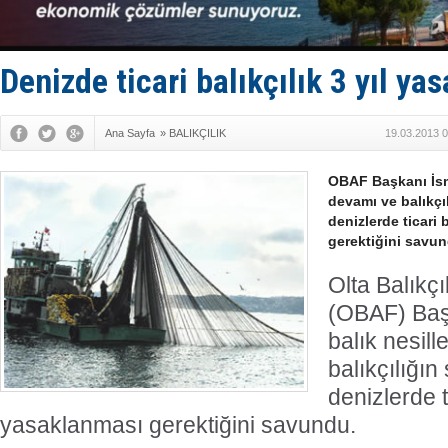
Yüzyıl son
Anadolu Te
Derince, I
Tüpraş, ha
Denizde ticari balıkçılık 3 yıl ya
İTU AUV, D
Ana Sayfa
»
BALIKÇILIK
19.03.2013 0
OBAF Başkanı İsma
devamı ve balıkçıl
denizlerde ticari 
gerektiğini savun
Olta Balıkç
(OBAF) Başk
balık nesill
balıkçılığın 
denizlerde ti
yasaklanması gerektiğini savundu.