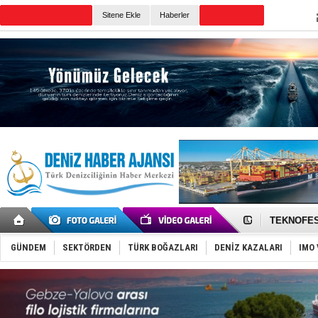
Sitene Ekle
Haberler
Günün Haberleri
TAYK - Eke
İstanbul v
TEKNOFEST 
Tersane işç
İngiliz akt
GÜNDEM
SEKTÖRDEN
TÜRK BOĞAZLARI
DENİZ KAZALARI
IMO 
FESCO, Kar
DESE, BIMC
GİMBİRDER 
35 milyon T
İnsansız c