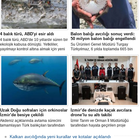
4 balık türü, ABD'yi esir aldı
Balon balığı avcılığı sonuç verdi:
50 milyon balon balığı engellendi
4 balık türü, ABD'de 10 yıllardır süren bir
ekolojik kabusa dönüştü. Yetkililer,
Su Ürünleri Genel Müdürü Turgay
yayılmayı kontrol altına almak için yeni
Türkyılmaz, 6 yılda toplamda 665 bin
projeler geliştirirken, uzmanlar
balon balığının ekosistemden
tamamen yok edilmenin imkansız
uzaklaştırıldığını belirterek, "Balon balığı
olduğunu belirtiyor.
avcılığı sayesinde, yaklaşık 50 milyon
yeni balon balığının ekosisteme
katılması önlendi." dedi.
Uzak Doğu sofraları için orkinoslar
İzmir’de denizde kaçak avcılara
İzmir’de besiye çekildi
drone’lu su altı takibi
Akdeniz açıklarında avlama sürecini
İzmir Tarım ve Orman İl Müdürlüğü
tamamlayan Türk balıkçıları tarafından
tarafından hayata geçirilen proje
İzmir'deki çiftliklere nakledilen
kapsamında, denizlerdeki kaçak
orkinoslar, Uzak Doğu ülkelerine ihraç
faaliyetleri anlık olarak tespit edebilen
Kalkan avcılığında yeni kurallar ve kotalar açıklandı
edilmek için özenle bakılıyor.
hava ve su altı dronları sahada aktif