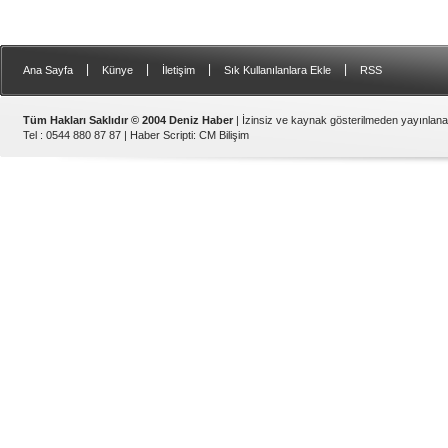
|
|
|
|
Ana Sayfa
Künye
İletişim
Sık Kullanılanlara Ekle
RSS
Tüm Hakları Saklıdır © 2004 Deniz Haber
| İzinsiz ve kaynak gösterilmeden yayınlan
Tel : 0544 880 87 87 |
Haber Scripti
:
CM Bilişim