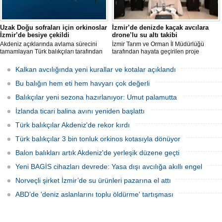
Uzak Doğu sofraları için orkinoslar
İzmir’de denizde kaçak avcılara
İzmir’de besiye çekildi
drone’lu su altı takibi
Akdeniz açıklarında avlama sürecini
İzmir Tarım ve Orman İl Müdürlüğü
tamamlayan Türk balıkçıları tarafından
tarafından hayata geçirilen proje
İzmir'deki çiftliklere nakledilen
kapsamında, denizlerdeki kaçak
orkinoslar, Uzak Doğu ülkelerine ihraç
faaliyetleri anlık olarak tespit edebilen
Kalkan avcılığında yeni kurallar ve kotalar açıklandı
edilmek için özenle bakılıyor.
hava ve su altı dronları sahada aktif
olarak kullanılmaya başlandı.
Bu balığın hem eti hem havyarı çok değerli
Balıkçılar yeni sezona hazırlanıyor: Umut palamutta
İzlanda ticari balina avını yeniden başlattı
Türk balıkçılar Akdeniz'de rekor kırdı
Türk balıkçılar 3 bin tonluk orkinos kotasıyla dönüyor
Balon balıkları artık Akdeniz'de yerleşik düzene geçti
Yeni BAGİS cihazları devrede: Yasa dışı avcılığa akıllı engel
Norveçli şirket İzmir’de su ürünleri pazarına el attı
ABD’de 'deniz aslanlarını toplu öldürme' tartışması