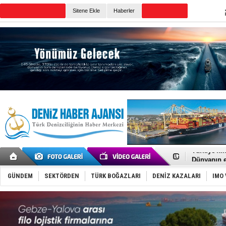
TURKISH MARITIME
Sitene Ekle
Haberler
CANLI YAYIN
Günün Haberleri
TÜRKLİM Ba
SOCAR da M
Türkiye'nin
Dünyanın e
Hürmüz’de
Rusya'nın g
GÜNDEM
SEKTÖRDEN
TÜRK BOĞAZLARI
DENİZ KAZALARI
IMO 
Keşfedildi
D-Marin, A
Van’da inş
ASEAN ilk 
TAYK - Eke