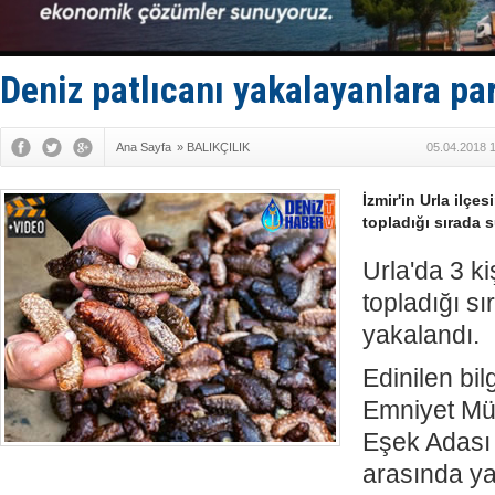
İstanbul v
TEKNOFEST 
Tersane işç
İngiliz akt
Deniz patlıcanı yakalayanlara par
Ana Sayfa
»
BALIKÇILIK
05.04.2018 
İzmir'in Urla ilçes
topladığı sırada 
Urla'da 3 ki
topladığı s
yakalandı.
Edinilen bil
Emniyet Müd
Eşek Adası 
arasında y