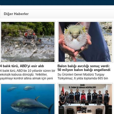
Diğer Haberler
4 balık türü, ABD'yi esir aldı
Balon balığı avcılığı sonuç verdi:
50 milyon balon balığı engellendi
4 balık türü, ABD'de 10 yıllardır süren bir
ekolojik kabusa dönüştü. Yetkililer,
Su Ürünleri Genel Müdürü Turgay
yayılmayı kontrol altına almak için yeni
Türkyılmaz, 6 yılda toplamda 665 bin
projeler geliştirirken, uzmanlar
balon balığının ekosistemden
tamamen yok edilmenin imkansız
uzaklaştırıldığını belirterek, "Balon balığı
olduğunu belirtiyor.
avcılığı sayesinde, yaklaşık 50 milyon
yeni balon balığının ekosisteme
katılması önlendi." dedi.