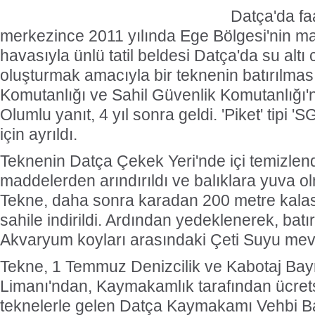
Datça'da fa
merkezince 2011 yılında Ege Bölgesi'nin mav
havasıyla ünlü tatil beldesi Datça'da su altı ca
oluşturmak amacıyla bir teknenin batırılması
Komutanlığı ve Sahil Güvenlik Komutanlığı'
Olumlu yanıt, 4 yıl sonra geldi. 'Piket' tipi '
için ayrıldı.
Teknenin Datça Çekek Yeri'nde içi temizlend
maddelerden arındırıldı ve balıklara yuva ol
Tekne, daha sonra karadan 200 metre kalasl
sahile indirildi. Ardından yedeklenerek, batır
Akvaryum koyları arasındaki Çeti Suyu mevki
Tekne, 1 Temmuz Denizcilik ve Kabotaj Ba
Limanı'ndan, Kaymakamlık tarafından ücretsi
teknelerle gelen Datça Kaymakamı Vehbi Ba