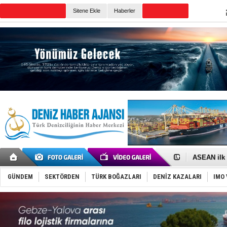
TURKISH MARITIME
Sitene Ekle
Haberler
CANLI YAYIN
Günün Haberleri
D-Marin, A
Van’da inş
ASEAN ilk 
TAYK - Eke
İstanbul v
GÜNDEM
SEKTÖRDEN
TÜRK BOĞAZLARI
DENİZ KAZALARI
IMO 
TEKNOFEST 
Tersane işç
İngiliz akt
FESCO, Kar
DESE, BIMC