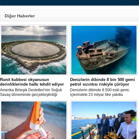
Diğer Haberler
Runit kubbesi okyanusun
Denizlerin dibinde 8 bin 500 gemi
derinliklerinde halkı tehdit ediyor
petrol sızıntısı riskiyle çürüyor
Amerika Birleşik Devletleri'nin Soğuk
Denizlerin dibinde 8.500 eski gemi,
Savaş döneminde gerçekleştirdiği
içlerindeki 23 milyar litre yakıtla
nükleer testlerin ardından kalan
paslanıyor. Bilim insanları, bu
radyoaktif atıkların üzerini kapatan Runit
enkazlardan olası petrol sızıntılarının
Kubbesi, çevresel riskler ve deniz
deniz ekosistemleri için büyük bir tehdit
seviyesindeki yükselmeler nedeniyle
oluşturduğunu belirtiyor.
tartışma konusu olmaya devam ediyor.