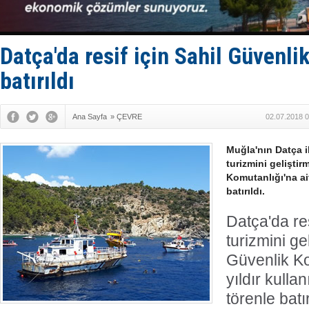
GİMBİRDER 
35 milyon T
İnsansız c
Yüzyıl son
Datça'da resif için Sahil Güvenli
Anadolu Te
batırıldı
Ana Sayfa
»
ÇEVRE
02.07.2018 0
Muğla'nın Datça i
turizmini geliştir
Komutanlığı'na ait
batırıldı.
Datça'da re
turizmini ge
Güvenlik Ko
yıldır kullan
törenle batır