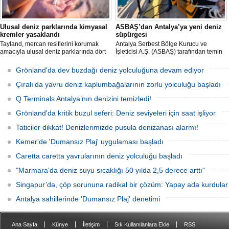
Ulusal deniz parklarında kimyasal
ASBAŞ’dan Antalya’ya yeni deniz
kremler yasaklandı
süpürgesi
Tayland, mercan resiflerini korumak
Antalya Serbest Bölge Kurucu ve
amacıyla ulusal deniz parklarında dört
İşleticisi A.Ş. (ASBAŞ) tarafından temin
belirli kimyasal maddeyi içeren güneş
edilen deniz süpürgesi (çöpkapar), kıyı
kremlerinin kullanımını resmen
ve liman temizliği çalışmalarında aktif
Grönland'da dev buzdağı deniz yolculuğuna devam ediyor
yasakladı.
olarak kullanılmaya başlandı.
Çıralı’da yavru deniz kaplumbağalarının zorlu yolculuğu başladı
Q Terminals Antalya’nın denizini temizledi!
Grönland'da kritik buzul seferi: Deniz seviyeleri için saat işliyor
Taticiler dikkat! Denizlerimizde pusula denizanası alarmı!
Kemer'de 'Dumansız Plaj' uygulaması başladı
Caretta caretta yavrularının deniz yolculuğu başladı
"Marmara'da deniz suyu sıcaklığı 50 yılda 2,5 derece arttı"
Singapur’da, çöp sorununa radikal bir çözüm: Yapay ada kurdular
Antalya sahillerinde 'Dumansız Plaj' denetimi
|
|
|
|
Ana Sayfa
Künye
İletişim
Sık Kullanılanlara Ekle
RSS