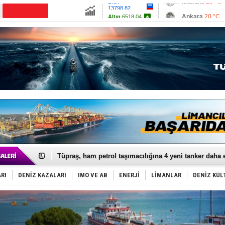
13798.82
Ankara
20 °C
Altın
6518.04
İzmir
25 °C
Dolar
47.6862
Antalya
23 °C
Euro
54.9741
Muğla
23 °C
Çanakkale
22 
Anadolu Tersanesi EYDEP’te A sertifikası alan ilk ter
Derince, ILCA Masters Türkiye Şampiyonası’na ev sah
Tüpraş, ham petrol taşımacılığına 4 yeni tanker daha 
İTU AUV, Dünya’da 2. oldu!
LNG taşımacılığında maliyetler katlandı
RI
DENİZ KAZALARI
IMO VE AB
ENERJİ
LİMANLAR
DENİZ KÜL
PROYAD, yat mürettebatı için yurt dışı harcı için düze
Türkiye-Irak enerji hattında yeni dönem başlıyor
Türk Armatöre 'Uyuşturucu' tutuklaması!
Deniz turizminde yeni ‘Ceza Rejimi’!
DÖDER, 28. Dönem Yönetim Kurulu Başkanını seçti!