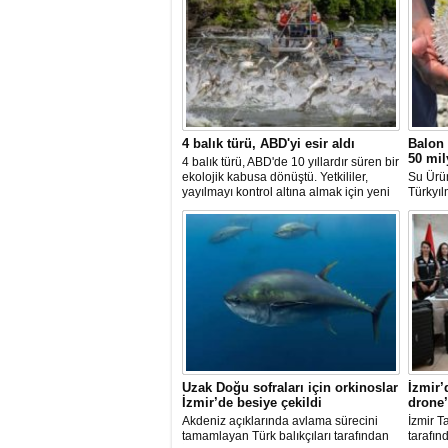
4 balık türü, ABD'yi esir aldı
Balon 
50 mil
4 balık türü, ABD'de 10 yıllardır süren bir
ekolojik kabusa dönüştü. Yetkililer,
Su Ürü
yayılmayı kontrol altına almak için yeni
Türkyıl
projeler geliştirirken, uzmanlar
balon b
tamamen yok edilmenin imkansız
uzaklaşt
olduğunu belirtiyor.
avcılığ
yeni ba
katılma
Uzak Doğu sofraları için orkinoslar
İzmir’
İzmir’de besiye çekildi
drone’
Akdeniz açıklarında avlama sürecini
İzmir T
tamamlayan Türk balıkçıları tarafından
tarafın