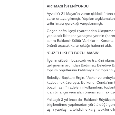
ARTMASI İSTENİYORDU
Ayvalık’ı 21 Mayıs’ta vuran şiddetli fırtın
zarar ortaya çıkmıştı. Yapılan açıklamalard
arttırılması gerektiği vurgulanmıştı.
Geçen hafta ilçeyi ziyaret eden Ulaştırma 
yapılacak iki tekne yanaşma yerinin (barın
sonra Balıkesir Kültür Varlıklarını Koruma
önünü açacak karar çıktığı haberini aldı.
‘GÜZELLİKLER BOZULMASIN’
İlçenin silüetini bozacağı ve trafiğini olu
gelişmenin ardından Bağımsız Belediye Baş
toplum örgütlerinin katılımıyla bir toplantı 
Belediye Başkanı Ergin, “Asker ve orduyla b
kaybetmek üzereyiz. Bu konu, Cunda’nın tra
bozulmasın” ifadelerini kullanırken, toplan
idari bina için yeni alan önerisi sunmak üz
Yaklaşık 3 yıl önce de, Balıkesir Büyükşe
bilgilendirme yapılmadan yürütüldüğü gerek
aşırı yapılaşma tehdidine karşı tepkiler dile 