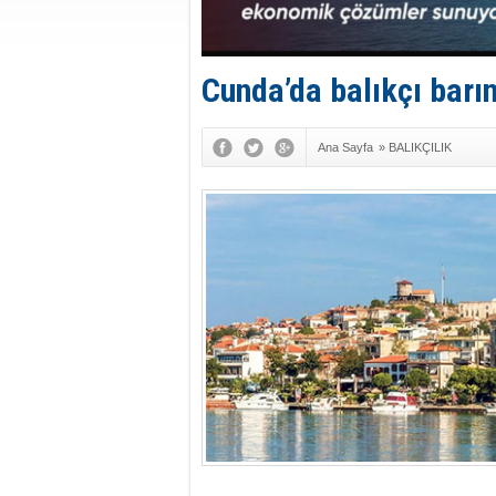
Cunda’da balıkçı barı
Ana Sayfa
»
BALIKÇILIK