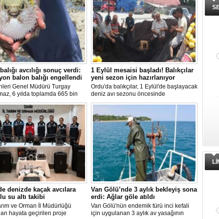
S
balığı avcılığı sonuç verdi:
1 Eylül mesaisi başladı! Balıkçılar
yon balon balığı engellendi
yeni sezon için hazırlanıyor
nleri Genel Müdürü Turgay
Ordu'da balıkçılar, 1 Eylül'de başlayacak
maz, 6 yılda toplamda 665 bin
deniz avı sezonu öncesinde
alığının ekosistemden
hazırlıklarını hızlandırdı. Av yasağı
ırıldığını belirterek, "Balon balığı
dönemini boş geçirmeyen ekipler,
ı sayesinde, yaklaşık 50 milyon
ağlardan teknelere kadar tüm
lon balığının ekosisteme
ekipmanlarını elden geçirerek yeni
sı önlendi." dedi.
sezona hazırlanıyor.
L
de denizde kaçak avcılara
Van Gölü’nde 3 aylık bekleyiş sona
lu su altı takibi
erdi: Ağlar göle atıldı
arım ve Orman İl Müdürlüğü
Van Gölü'nün endemik türü inci kefali
dan hayata geçirilen proje
için uygulanan 3 aylık av yasağının