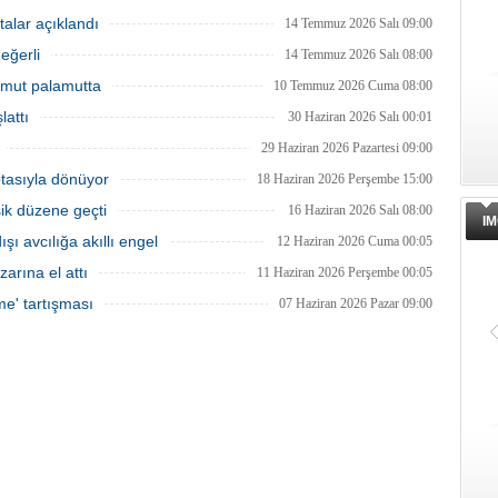
ında, denizlerdeki kaçak
sona ermesiyle balıkçılar ağlarını
leri anlık olarak tespit edebilen
yeniden suyla buluşturdu ve yeni av
talar açıklandı
14 Temmuz 2026 Salı 09:00
 su altı dronları sahada aktif
sezonu başladı.
eğerli
kullanılmaya başlandı.
14 Temmuz 2026 Salı 08:00
 Umut palamutta
10 Temmuz 2026 Cuma 08:00
lattı
30 Haziran 2026 Salı 00:01
29 Haziran 2026 Pazartesi 09:00
otasıyla dönüyor
18 Haziran 2026 Perşembe 15:00
şik düzene geçti
16 Haziran 2026 Salı 08:00
IM
ı avcılığa akıllı engel
12 Haziran 2026 Cuma 00:05
zarına el attı
11 Haziran 2026 Perşembe 00:05
me' tartışması
07 Haziran 2026 Pazar 09:00