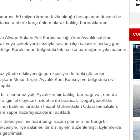
Kü
in
a sonrası, 50 milyon liradan fazla olduğu hesaplanan devasa bir
K
a ise afetlere karşı önlem olarak balıkçı barınaklarının
Kı
it
ÇO
ve Altyapı Bakanı Adil Karaismailoğlu’nun Ayvalık sahiline
ak veya çekek yeri) sözüyle sevinen ilçe sakinleri, birkaç gün
 Bölge Kurulu’ndan bölgedeki tek balıkçı barınağının yıkılmasının
msuz yönde etkileyeceği gerekçesiyle de tepki gösterilen
kanı Mesut Ergin, Ayvalık Kent Konseyi ve bölgedeki sivil
yapıldı.
ir sıkıntımız yok. Ayvalık’ın bir balıkçı barınağı var, onu da
fiğini etkileyecek, silüetini de bozacak. Doğal güzellikler
tının katılımcılarından İnşaat Mühendisleri Odası temsilcileri,
ere rapor hazırlayacaklarını açıkladı.
hir Belediyesi’nin hazırladığı nazım planının herhangi bir
çesiyle, ilçe sakinleri bir dizi eylem düzenlemişti. Eylemlerde,
getirilmişti.