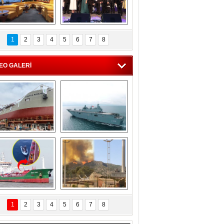
C'den 55 milyon 
5. Bosphorus Ship 
roluk turizm geliri 
Brokers Dinner, 
1
2
3
4
5
6
7
8
müjdesi
İstanbul’da yapıldı
EO GALERİ
eksan Tersanesi, 
TCG Anadolu, 
Başaran Bayrak 
tersane teknik 
tankerini suya 
seyrini tamamladı
indirdi
Göçmenlerin 
Milas’taki yangın 
imdadına Türk 
yeniden termik 
1
2
3
4
5
6
7
8
hipli MINA DENIZ 
santrallere doğru 
yetişti
ilerliyor