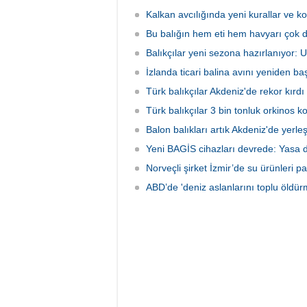
İzmir'deki çiftliklere nakledilen
kapsam
orkinoslar, Uzak Doğu ülkelerine ihraç
faaliyet
Kalkan avcılığında yeni kurallar ve ko
edilmek için özenle bakılıyor.
hava ve
Bu balığın hem eti hem havyarı çok d
olarak 
Balıkçılar yeni sezona hazırlanıyor:
İzlanda ticari balina avını yeniden baş
Türk balıkçılar Akdeniz'de rekor kırdı
Türk balıkçılar 3 bin tonluk orkinos k
Balon balıkları artık Akdeniz'de yerle
Yeni BAGİS cihazları devrede: Yasa dış
Norveçli şirket İzmir’de su ürünleri pa
ABD’de 'deniz aslanlarını toplu öldür