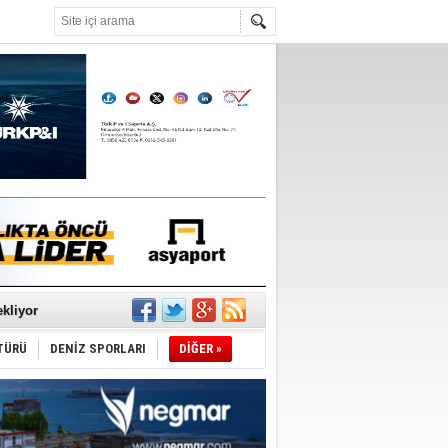
°C
sane oldu
ipliği yapacak
ekliyor
TÜRÜ
DENİZ SPORLARI
DİĞER »
nleme istiyor