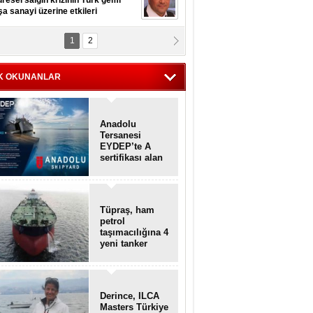
resel salgın krizinin Türk gemi
şa sanayi üzerine etkileri
1
2
pt. MESUT AZMİ GÖKSOY
lavuz kaptan kardeşlerime
hafen...
K OKUNANLAR
Anadolu
Tersanesi
EYDEP’te A
sertifikası alan
ilk tersane oldu
Tüpraş, ham
petrol
taşımacılığına 4
yeni tanker
daha ekliyor
Derince, ILCA
Masters Türkiye