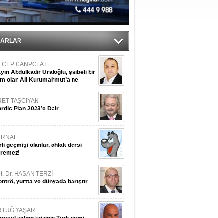
ediyor
ZARLAR
ECEP CANPOLAT
yın Abdulkadir Uraloğlu, şaibeli bir
im olan Ali Kurumahmut’a ne
nışıyorsunuz?
RET TAŞCIYAN
rdic Plan 2023’e Dair
URNAL
rli geçmişi olanlar, ahlak dersi
eremez!
t. Dr. HASAN TERZİ
ntrö, yurtta ve dünyada barıştır
RTUĞ YAŞAR