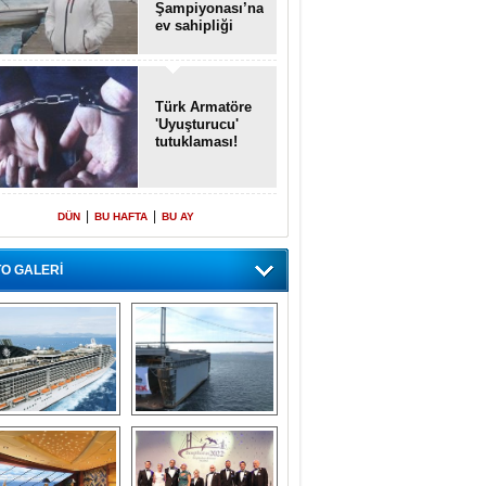
Şampiyonası’na
ev sahipliği
yapacak
Türk Armatöre
'Uyuşturucu'
tutuklaması!
|
|
DÜN
BU HAFTA
BU AY
O GALERİ
emi içinde gemi” 
Dünyada tek! 
konsepti ile MSC 
Denizaltı yüzer 
Splendida
havuzu intikal 
seyrine başladı