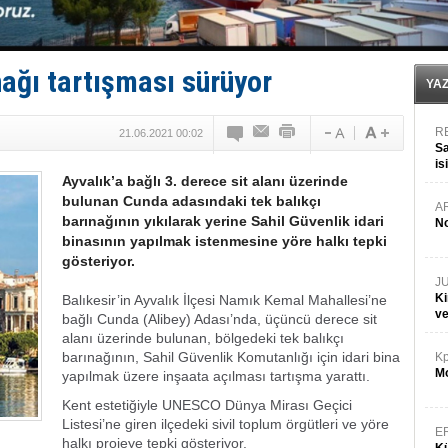
Fairline, Türkiye’de ‘SoleMarin’i seçti
Baltık Denizi'nde tarih yazıldı!
Runit kubbesi okyanusun derinliklerinde halkı tehdit 
Limana dadandılar, 10 tekneyi soydular!
nağı tartışması sürüyor
Türk Loydu’na Süveyş tonaj yetkisi
YA
R
21.06.2021 00:02
Sa
is
Ayvalık’a bağlı 3. derece sit alanı üzerinde
da
bulunan Cunda adasındaki tek balıkçı
A
barınağının yıkılarak yerine Sahil Güvenlik idari
No
binasının yapılmak istenmesine yöre halkı tepki
gösteriyor.
J
Ki
Balıkesir’in Ayvalık İlçesi Namık Kemal Mahallesi’ne
v
bağlı Cunda (Alibey) Adası’nda, üçüncü derece sit
alanı üzerinde bulunan, bölgedeki tek balıkçı
barınağının, Sahil Güvenlik Komutanlığı için idari bina
Kp
Mo
yapılmak üzere inşaata açılması tartışma yarattı.
Kent estetiğiyle UNESCO Dünya Mirası Geçici
Listesi’ne giren ilçedeki sivil toplum örgütleri ve yöre
E
halkı projeye tepki gösteriyor.