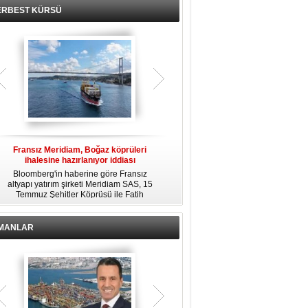
ERBEST KÜRSÜ
Fransız Meridiam, Boğaz köprüleri
Kendi yat limanına sahip en pahalı
ihalesine hazırlanıyor iddiası
özel adalar
Bloomberg'in haberine göre Fransız
Dünyanın en zengin insanlarından
altyapı yatırım şirketi Meridiam SAS, 15
bazıları için yaşam tarzının bir parçası
Temmuz Şehitler Köprüsü ile Fatih
sadece bir süper yat değil, aynı
R
Sultan Mehmet Köprüsü'nün
zamanda kendi yat limanı, helikopter
özelleştirilmesine yönelik ihaleyle
pisti ve seçkin villaları da içeren koca
ilgileniyor.
bir özel adadır.
İMANLAR