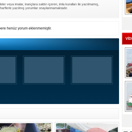
ler veya imalar, inançlara saldırı içeren, imla kuralları ile yazılmamış,
harflerle yazılmış yorumlar onaylanmamaktadır.
MS
eu
ere henüz yorum eklenmemiştir.
VİD
Ç
sa