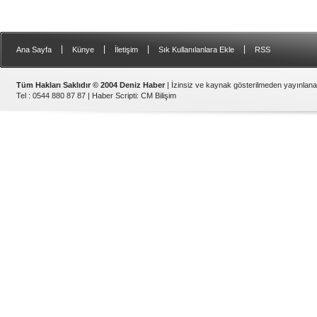
|
|
|
|
Ana Sayfa
Künye
İletişim
Sık Kullanılanlara Ekle
RSS
Tüm Hakları Saklıdır © 2004 Deniz Haber
| İzinsiz ve kaynak gösterilmeden yayınlan
Tel : 0544 880 87 87 |
Haber Scripti
:
CM Bilişim