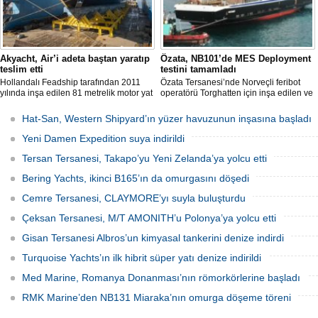
Akyacht, Air’i adeta baştan yaratıp
Özata, NB101’de MES Deployment
teslim etti
testini tamamladı
Hollandalı Feadship tarafından 2011
Özata Tersanesi’nde Norveçli feribot
yılında inşa edilen 81 metrelik motor yat
operatörü Torghatten için inşa edilen ve
Air, Kocaeli merkezli Akyacht
şubat ayında denize indirilen NB101
tersanesindeki büyük refit (yenileme)
gemide gerçekleştirilen MES (Marine
Hat-San, Western Shipyard’ın yüzer havuzunun inşasına başladı
sürecini başarıyla sonlandırdı.
Evacuation System) Deployment Testi
başarıyla tamamlandı.
Yeni Damen Expedition suya indirildi
Tersan Tersanesi, Takapo’yu Yeni Zelanda’ya yolcu etti
Bering Yachts, ikinci B165’ın da omurgasını döşedi
Cemre Tersanesi, CLAYMORE’yı suyla buluşturdu
Çeksan Tersanesi, M/T AMONITH’u Polonya’ya yolcu etti
Gisan Tersanesi Albros’un kimyasal tankerini denize indirdi
Turquoise Yachts’ın ilk hibrit süper yatı denize indirildi
Med Marine, Romanya Donanması’nın römorkörlerine başladı
RMK Marine’den NB131 Miaraka’nın omurga döşeme töreni