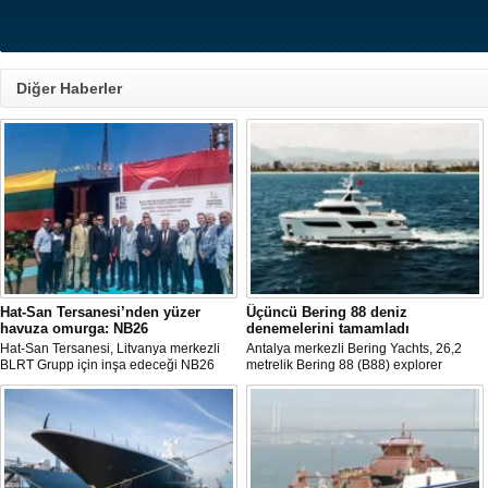
Diğer Haberler
Hat-San Tersanesi’nden yüzer
Üçüncü Bering 88 deniz
havuza omurga: NB26
denemelerini tamamladı
Hat-San Tersanesi, Litvanya merkezli
Antalya merkezli Bering Yachts, 26,2
BLRT Grupp için inşa edeceği NB26
metrelik Bering 88 (B88) explorer
inşa numaralı yüzer havuzun omurga
serisinin üçüncü teknesinin ilk deniz
yerleştirme törenini Yalova’daki
denemelerini tamamladığını açıkladı.
tersanesinde gerçekleştirdi.
Tekne bu yaz teslim edilecek.