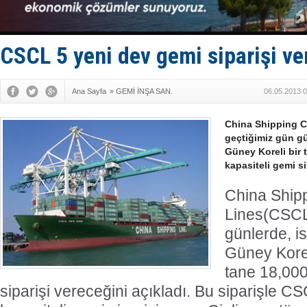
Derince, I
Tüpraş, ha
İTU AUV, D
LNG taşıma
CSCL 5 yeni dev gemi siparişi ve
PROYAD, yat
Ana Sayfa
»
GEMİ İNŞA SAN.
06.05.2013 0
China Shipping C
geçtiğimiz gün g
Güney Koreli bir
kapasiteli gemi si
China Ship
Lines(CSCL
günlerde, 
Güney Korel
tane 18,00
siparişi vereceğini açıkladı. Bu siparişle 