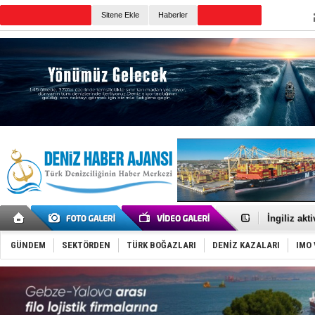
TURKISH MARITIME
Sitene Ekle
Haberler
CANLI YAYIN
Günün Haberleri
TEKNOFEST 
Tersane işç
İngiliz akt
FESCO, Kar
DESE, BIMC
GÜNDEM
SEKTÖRDEN
TÜRK BOĞAZLARI
DENİZ KAZALARI
IMO 
GİMBİRDER 
35 milyon T
İnsansız c
Yüzyıl son
Anadolu Te