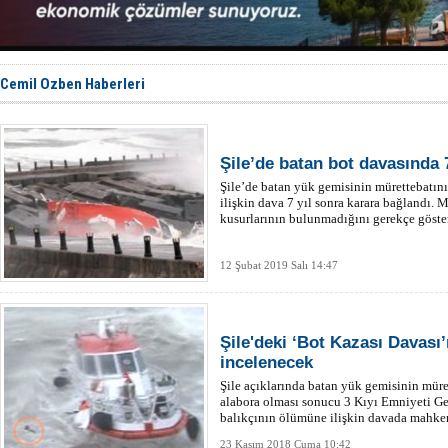
Dron saldı
'REGAL 1' i
Gemide 5 t
Yakıt barcı
Rus İHA’la
Cemil Ozben Haberleri
Şile’de batan bot davasında 7
Şile’de batan yük gemisinin mürettebatın
ilişkin dava 7 yıl sonra karara bağlandı.
kusurlarının bulunmadığını gerekçe göstere
12 Şubat 2019 Salı 14:47
Şile'deki ‘Bot Kazası Davası’
incelenecek
Şile açıklarında batan yük gemisinin mür
alabora olması sonucu 3 Kıyı Emniyeti Ge
balıkçının ölümüne ilişkin davada mahkem
inceleyecek.
23 Kasım 2018 Cuma 10:42