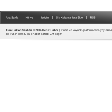
|
|
|
|
Ana Sayfa
Künye
İletişim
Sık Kullanılanlara Ekle
RSS
Tüm Hakları Saklıdır © 2004 Deniz Haber
| İzinsiz ve kaynak gösterilmeden yayınlan
Tel : 0544 880 87 87 |
Haber Scripti
:
CM Bilişim