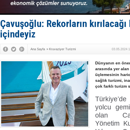
Denizcilik
Türkiye’den
‘14. Olymp
Taksi Botla
Çavuşoğlu: Rekorların kırılacağı b
TÜRKLİM Ba
içindeyiz
Ana Sayfa
»
Kruvaziyer Turizmi
03.05.2024 1
Dünyanın en önem
arasında yer ala
üçlemesinin haric
sağlık turizmi, ina
çok farklı turizm
Türkiye’de
yolcu gemis
olan Cam
Yönetim K