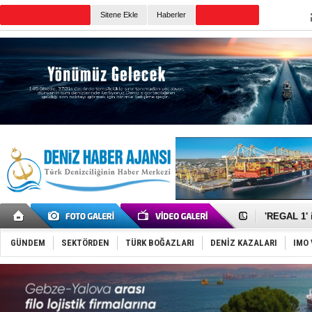
TURKISH MARITIME
Sitene Ekle
Haberler
CANLI YAYIN
Günün Haberleri
Makine arı
Dron saldı
'REGAL 1' i
Gemide 5 t
Yakıt barcı
GÜNDEM
SEKTÖRDEN
TÜRK BOĞAZLARI
DENİZ KAZALARI
IMO 
Rus İHA’la
Karadeniz’
Tatil hesab
Rusya, göl
Enejota ti