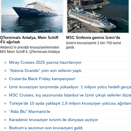
QTerminals Antalya, Mein Schiff
MSC Sinfonia gemisi İzmir'de
4'ü ağırladı
İzmir'e kruvaziyerle 2 bin 700 turist
Akdeniz’in prestijli kruvaziyerlerinden
geldi.
M/V Mein Schiff 4, QTerminals Antalya
Limanı’nda başarıyla ağırlandı. Malta
bayraklı dev gemi, yaklaşık 5000
Miray Cruises 2025 yazına hazırlanıyor
yolcusu ve 900 kişilik mürettebatıyla
şehre canlılık kattı.
"Astoria Grande" yılın son seferini yaptı
Cruise'da Black Friday kampanyası!
İzmir kruvaziyer turizminde yükseliyor: 1 milyon yolcu hedefi gerçe
MSC Cruises, kış sezonunda İstanbul ve İzmir çıkışlı seferler düz
Türkiye'de 10 ayda yaklaşık 1,8 milyon kruvaziyer yolcusu ağırlan
"Aida Blu" Marmaris'te
Karadeniz kruvaziyer turizmi ile dünyaya açılıyor
Bodrum'a sezonun son kruvaziyeri geldi