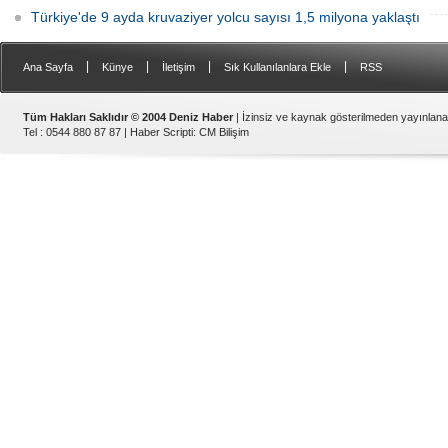
Türkiye'de 9 ayda kruvaziyer yolcu sayısı 1,5 milyona yaklaştı
|
|
|
|
Ana Sayfa
Künye
İletişim
Sık Kullanılanlara Ekle
RSS
Tüm Hakları Saklıdır © 2004 Deniz Haber
| İzinsiz ve kaynak gösterilmeden yayınlan
Tel : 0544 880 87 87 |
Haber Scripti
:
CM Bilişim