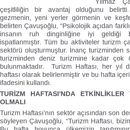
Yılmaz Ça
çeşitliliğin bir avantaj olduğunu belirt
gezmenin, yeni yerler görmenin ve keşf
belirten Çavuşoğlu, “Psikolojik açıdan farklı 
insanın ruh dinginliğine iyi geldiği b
ispatlanmıştır. Tüm bu aktiviteler turizm ça
sektörü oluşturmuştur. İnanç turizminden sa
turizminden deniz turizmine kadar çok ö
bulunmaktadır. Turizm Haftası, her yıl
haftası olarak belirlenmiştir ve bu hafta içe
ifadesini kullandı.
TURİZM HAFTASI’NDA ETKİNLİKLER
OLMALI
Turizm Haftası’nın sektör açısından son d
söyleyen Çavuşoğlu, “Turizm Haftası, bizim
Bu hafta boyunca ülkemizin tanıtımını