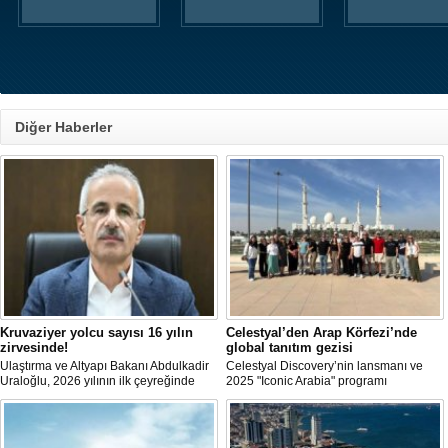
Diğer Haberler
Kruvaziyer yolcu sayısı 16 yılın
Celestyal’den Arap Körfezi’nde
zirvesinde!
global tanıtım gezisi
Ulaştırma ve Altyapı Bakanı Abdulkadir
Celestyal Discovery’nin lansmanı ve
Uraloğlu, 2026 yılının ilk çeyreğinde
2025 "Iconic Arabia" programı
limanlara gelen kruvaziyer gemi
kapsamında 30 global seyahat acente
sayısının 56, kruvaziyer yolcu sayısının
temsilcisi, Arap Körfezi’nde bir cruise
ise 93 bin 787 olduğunu belirtti.
keşif turu gerçekleştirdi.