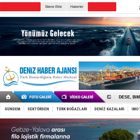
TURKISH MARITIME
Sitene Ekle
Haberler
CANLI YAYIN
Günün Haberleri
İngiliz akt
FESCO, Kar
DESE, BIMC
GİMBİRDER 
35 milyon T
GÜNDEM
SEKTÖRDEN
TÜRK BOĞAZLARI
DENİZ KAZALARI
IMO 
İnsansız c
Yüzyıl son
Anadolu Te
Derince, I
Tüpraş, ha