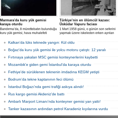
Marmara'da kuru yük gemisi
Türkiye’nin en ölümcül kazası:
karaya oturdu
Üsküdar Vapuru faciası
Bandırma’da, 8 mürettebatın bulunduğu
1 Mart 1958 günü, o günün son seferini
kuru yük gemisi, hava muhalefeti
yapmak üzere iskeleden erken ayrılan
nedeniyle karaya oturdu. Gemiyi
Üsküdar Vapuru bir daha geri
kurtarma çalışmaları sürüyor.
dönemedi.
Kalkan’da lüks teknede yangın: Kül oldu
Boğaz'da kuru yük gemisi ile yolcu motoru çatıştı: 12 yaralı
Fırtınaya yakalan MSC gemisi konteynerlerini kaybetti
Mozambik'e giden gemi İstanbul’da karaya oturdu
Fethiye'de sürüklenen teknenin imdadına KEGM yetişti
Bodrum’da tekne kaptanının feci ölümü
İstanbul Boğazı'nda gemi trafiği askıya alındı!
Rus kargo gemisi Akdeniz'de battı
Ambarlı Marport Limanı'nda konteyner gemisi yan yattı!
Tanker kazasının ardından petrol Karadeniz kıyılarına vurdu