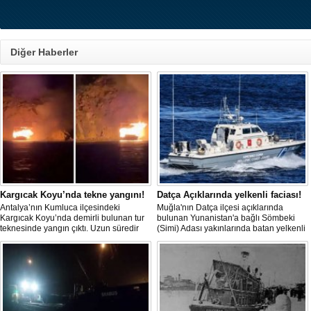
Diğer Haberler
Kargıcak Koyu’nda tekne yangını!
Datça Açıklarında yelkenli faciası!
Antalya’nın Kumluca ilçesindeki
Muğla'nın Datça ilçesi açıklarında
Kargıcak Koyu’nda demirli bulunan tur
bulunan Yunanistan'a bağlı Sömbeki
teknesinde yangın çıktı. Uzun süredir
(Simi) Adası yakınlarında batan yelkenli
kullanılmadığı belirtilen ve içerisinde
teknedeki 9 kişiden 8'i sağ olarak
kimsenin bulunmadığı tekne, itfaiyenin
kurtarılırken, kaybolan 1 kişi için deniz
karadan müdahale edememesi
ve havadan geniş çaplı arama kurtarma
nedeniyle tamamen yanarak
çalışması başlatıldı.
kullanılamaz hale geldi.