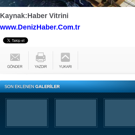
Kaynak:Haber Vitrini
www.DenizHaber.Com.tr
SON EKLENEN
GALERİLER