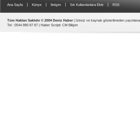
|
|
|
|
Ana Sayfa
Künye
İletişim
Sık Kullanılanlara Ekle
RSS
Tüm Hakları Saklıdır © 2004 Deniz Haber
| İzinsiz ve kaynak gösterilmeden yayınlan
Tel : 0544 880 87 87 |
Haber Scripti
:
CM Bilişim