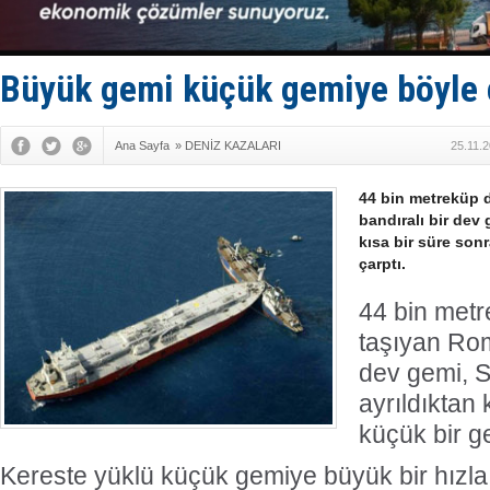
İTU AUV, D
LNG taşıma
PROYAD, yat
Türkiye-Ir
Büyük gemi küçük gemiye böyle 
Türk Armat
Ana Sayfa
»
DENİZ KAZALARI
25.11.
44 bin metreküp 
bandıralı bir dev
kısa bir süre son
çarptı.
44 bin met
taşıyan Rom
dev gemi, 
ayrıldıktan 
küçük bir g
Kereste yüklü küçük gemiye büyük bir hız