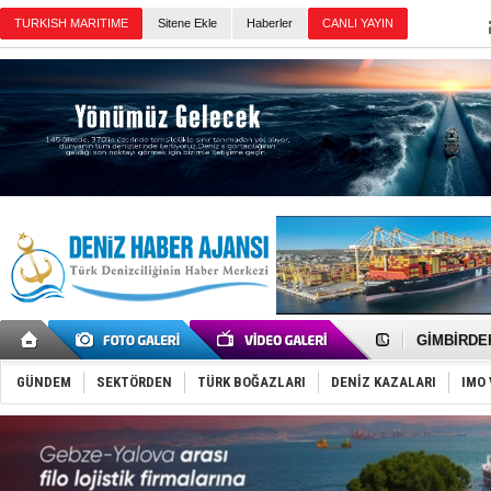
Sitene Ekle
Haberler
Günün Haberleri
İngiliz akt
FESCO, Kar
DESE, BIMC
GİMBİRDER 
35 milyon T
İnsansız c
GÜNDEM
SEKTÖRDEN
TÜRK BOĞAZLARI
DENİZ KAZALARI
IMO 
Yüzyıl son
Anadolu Te
Derince, I
Tüpraş, ha
İTU AUV, D