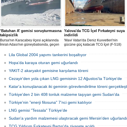
‘Batuhan A’ gemisi soruşturmasına
Yalova'da TCG İçel Fırkateyni suya
takipsizlik
indirildi
Bursa'nın Karacabey ilçesi açıklarında
'Mavi Vatan'da Deniz Kuvvetleri'nin
İmralı Adası'nın güneybatısında, geçen
gücüne güç katacak TCG İçel (F-518)
yıl 'Batuhan A' adlı kargo gemisinin
isimli istif sınıfı fırkateyni, Yalova'da
batmasıyla ilgili başlatılan soruşturma,
düzenlenen törenle suya indirildi.
Lila Global 2004 yapımı tankerini boşaltıyor
takipsizlikle sonuçlandı.
Hopa’da karaya oturan gemi uğurlandı
YAKIT-2 akaryakıt gemisine karşılama töreni
Cezayir'den yola çıkan LNG gemisinin 12 Ağustos'ta Türkiye'de
Katar'a konuşlanacak iki geminin görevlendirilme töreni gerçekleşti
Türkiye'den 2 bin 408 tonluk malzeme taşıyan gemi Sudan'da
Türkiye'nin "enerji filosuna" 7'nci gemi katılıyor
LNG gemisi "Tessala" Türkiye'de
Sudan'a yardım malzemesi ulaştıracak gemi Mersin'den uğurland
TCG Yıldırım Fırkateyni Bartın'da ziyarete açıldı