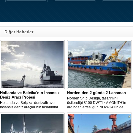
Diğer Haberler
Hollanda ve Belçika'nın İnsansız
Norden’den 2 günde 2 Lansman
Deniz Aracı Projesi
Norden Ship Design, tasarımını
Hollanda ve Belçika, denizaltı avcı
üstlendiği 8100 DWT’lik AMONITH’in
insansız deniz araçlarının tasarımını
ardından ertesi gün NOW-24’ün de
başlattı. Proje, 2 ülkenin deniz
denize kavuşmasını kutladı.
kuvvetlerinin gelecekteki denizaltı karşıtı
yeteneklerini desteklemeyi amaçlıyor.