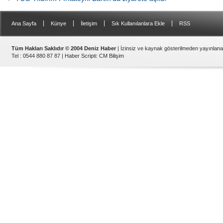
|
|
|
|
Ana Sayfa
Künye
İletişim
Sık Kullanılanlara Ekle
RSS
Tüm Hakları Saklıdır © 2004 Deniz Haber
| İzinsiz ve kaynak gösterilmeden yayınlan
Tel : 0544 880 87 87 |
Haber Scripti
:
CM Bilişim