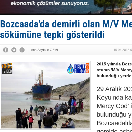
LNG taşıma
PROYAD, yat
Türkiye-Ir
Türk Armat
Bozcaada'da demirli olan M/V M
sökümüne tepki gösterildi
Ana Sayfa
»
GEMİ
15.04.2018 0
2015 yılında Boz
oturan 'M/V Mercy
bulunduğu yerde 
29 Aralık 20
Koyu'nda ka
Mercy Cod’ i
bulunduğu y
Bozcaadalıla
gemide asbe