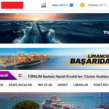
13779.39
Ankara
34 °C
Altın
6659.71
İzmir
40 °C
Dolar
47.6791
Antalya
32 °C
Euro
55.1258
Muğla
31 °C
Çanakkale
35 
Türkiye’den Karadeniz'deki gemicilik faaliyetlerine kıs
‘14. Olympos Regatta’ başlıyor
Taksi Botlar, 50 yıldır Marmaris’in mavi sularında
TÜRKLİM Başkanı Hamdi Erçelik’ten ‘Çözüm Anahtarı
SOCAR da MSC Tiger’a katıldı!
Türkiye'nin ‘Denizcilik Gücü’!
RI
DENİZ KAZALARI
IMO VE AB
ENERJİ
LİMANLAR
DENİZ KÜL
Dünyanın en tehlikeli yosunu: Yüz binlerce canlıyı ö
Hürmüz’de bekleyen gemiler biyolojik bombaya dönü
Rusya'nın gizli filosu büyüyor!
Keşfedildi: En büyük Mercan Ormanı!
D-Marin, Avrupa'nın tekne fuarlarına çıkarma yapacak