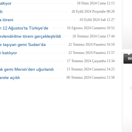
nen törenle suya indirildi.
izleme kuruluşunun uyarısı üzerine
altıyor
18 Ekim 2024 Cuma 12:15
yetkililer tarafından engellendi.
dı
26 Eylül 2024 Perşembe 00:28
 töreni
03 Eylül 2024 Salı 12:27
n 12 Ağustos'ta Türkiye'de
10 Ağustos 2024 Cumartesi 10:52
lendirilme töreni gerçekleştirildi
26 Temmuz 2024 Cuma 17:44
me taşıyan gemi Sudan'da
22 Temmuz 2024 Pazartesi 16:10
 katılıyor
22 Temmuz 2024 Pazartesi 15:57
IM
17 Temmuz 2024 Çarşamba 13:34
ak gemi Mersin'den uğurlandı
13 Temmuz 2024 Cumartesi 14:25
rete açıldı
06 Temmuz 2024 Cumartesi 15:58