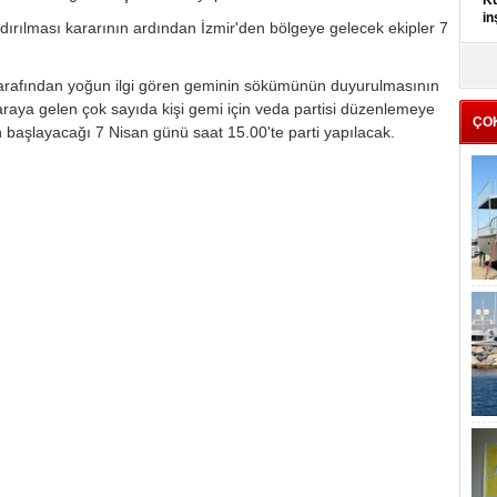
Kü
in
ırılması kararının ardından İzmir'den bölgeye gelecek ekipler 7
K
Kı
r tarafından yoğun ilgi gören geminin sökümünün duyurulmasının
it
raya gelen çok sayıda kişi gemi için veda partisi düzenlemeye
ÇO
 başlayacağı 7 Nisan günü saat 15.00'te parti yapılacak.