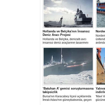
Hollanda ve Belçika'nın İnsansız
Norde
Deniz Aracı Projesi
Norden 
Hollanda ve Belçika, denizaltı avcı
üstlen
insansız deniz araçlarının tasarımını
ardınd
başlattı. Proje, 2 ülkenin deniz
denize 
kuvvetlerinin gelecekteki denizaltı karşıtı
yeteneklerini desteklemeyi amaçlıyor.
‘Batuhan A’ gemisi soruşturmasına
Yalova
takipsizlik
indiril
Bursa'nın Karacabey ilçesi açıklarında
'Mavi V
İmralı Adası'nın güneybatısında, geçen
gücüne
yıl 'Batuhan A' adlı kargo gemisinin
isimli i