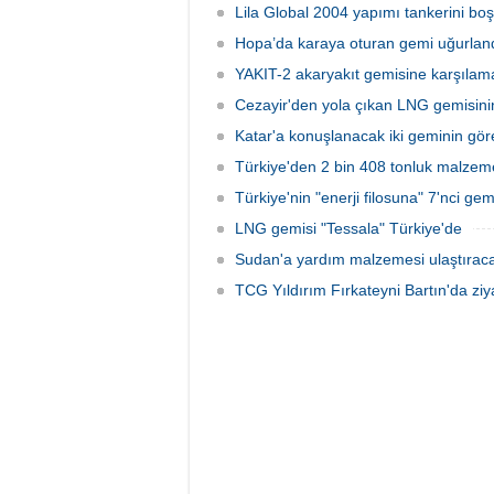
batmasıyla ilgili başlatılan soruşturma,
düzenle
Lila Global 2004 yapımı tankerini boş
takipsizlikle sonuçlandı.
Hopa’da karaya oturan gemi uğurlan
YAKIT-2 akaryakıt gemisine karşılama
Cezayir'den yola çıkan LNG gemisini
Katar'a konuşlanacak iki geminin görev
Türkiye'den 2 bin 408 tonluk malze
Türkiye'nin "enerji filosuna" 7'nci gemi
LNG gemisi "Tessala" Türkiye'de
Sudan'a yardım malzemesi ulaştırac
TCG Yıldırım Fırkateyni Bartın'da ziya