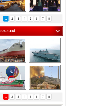
C'den 55 milyon 
5. Bosphorus Ship 
roluk turizm geliri 
Brokers Dinner, 
1
2
3
4
5
6
7
8
müjdesi
İstanbul’da yapıldı
EO GALERİ
eksan Tersanesi, 
TCG Anadolu, 
Başaran Bayrak 
tersane teknik 
tankerini suya 
seyrini tamamladı
indirdi
Göçmenlerin 
Milas’taki yangın 
imdadına Türk 
yeniden termik 
1
2
3
4
5
6
7
8
hipli MINA DENIZ 
santrallere doğru 
yetişti
ilerliyor