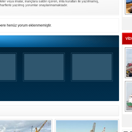
ler veya imalar, inançlara saldırı içeren, imla kuralları ile yazılmamış,
harflerle yazılmış yorumlar onaylanmamaktadır.
MS
eu
ere henüz yorum eklenmemiştir.
VİD
Ç
sa