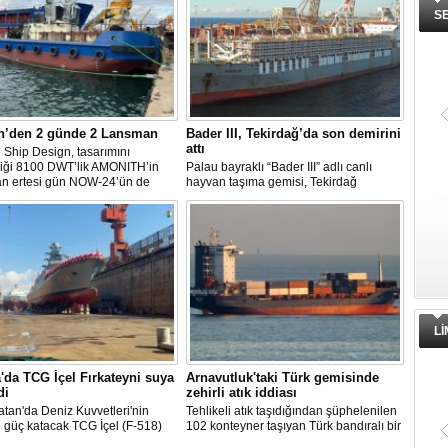
S
n’den 2 günde 2 Lansman
Bader III, Tekirdağ’da son demirini
attı
Ship Design, tasarımını
diği 8100 DWT’lik AMONITH’in
Palau bayraklı “Bader III” adlı canlı
an ertesi gün NOW-24’ün de
hayvan taşıma gemisi, Tekirdağ
kavuşmasını kutladı.
açıklarına demirledi.
L
'da TCG İçel Fırkateyni suya
Arnavutluk'taki Türk gemisinde
di
zehirli atık iddiası
atan'da Deniz Kuvvetleri'nin
Tehlikeli atık taşıdığından şüphelenilen
 güç katacak TCG İçel (F-518)
102 konteyner taşıyan Türk bandıralı bir
stif sınıfı fırkateyni, Yalova'da
geminin Arnavutluk'a yanaşması, bir