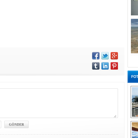
FOT
“G