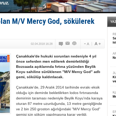
Van’da inşa edilen teknelere yoğun talep var
ASEAN ilk P&I Sigorta Kulübünü kurmaya hazırlanıyo
TAYK - Eker Olympos Regatta'da ilk start!
İstanbul ve Çanakkale: 6 ayda 40.000 gemi
olan M/V Mercy God, sökülerek
YA
R
Sa
is
02.04.2018 16:28
da
A
Çanakkale'de hukuki sorunları nedeniyle 4 yıl
No
önce seferden men edilerek demirletildiği
Bozcaada açıklarında fırtına yüzünden Beylik
Koyu sahiline sürüklenen "M/V Mercy God" adlı
J
gemi, sökülüp kaldırılacak.
Ki
v
Çanakkale'de, 29 Aralık 2014 tarihinde evrakı eksik
olduğu için demirde bekletilirken lodos fırtınasında
Kp
Mo
demirinin taraması nedeniyle Beylik Koyu'nda karaya
oturan 87 metre uzunluğunda, 13 metre genişliğinde
ve 2 bin 250 groston ağırlığındaki "M/V Mercy God"
E
gemisi için söküm yapılmasına karar verildi.