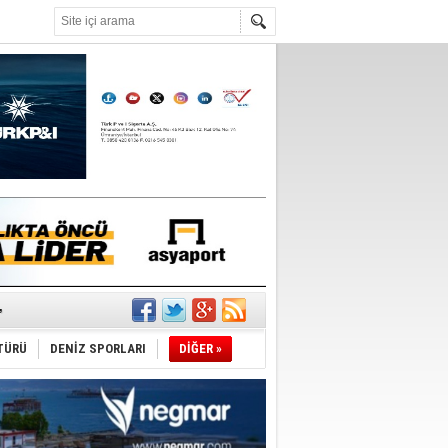
°C
ıtlama!
’
TÜRÜ
DENİZ SPORLARI
DİĞER »
ldürmüş
şüyor