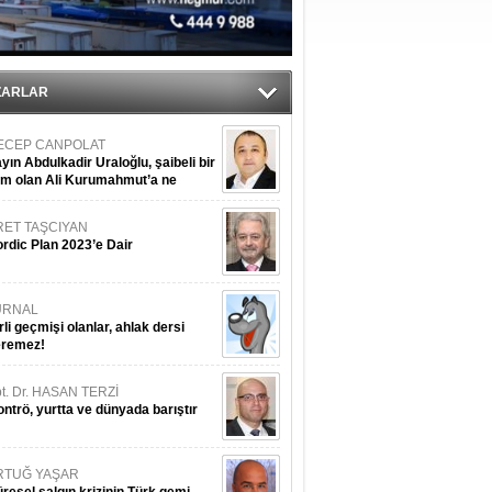
r
ZARLAR
ECEP CANPOLAT
yın Abdulkadir Uraloğlu, şaibeli bir
im olan Ali Kurumahmut’a ne
nışıyorsunuz?
RET TAŞCIYAN
rdic Plan 2023’e Dair
URNAL
rli geçmişi olanlar, ahlak dersi
eremez!
t. Dr. HASAN TERZİ
ntrö, yurtta ve dünyada barıştır
RTUĞ YAŞAR