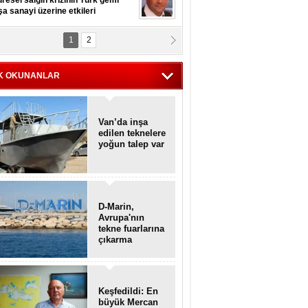
resel salgın krizinin Türk gemi
şa sanayi üzerine etkileri
1
2
pt. MESUT AZMİ GÖKSOY
lavuz kaptan kardeşlerime
hafen...
K OKUNANLAR
Van’da inşa
edilen teknelere
yoğun talep var
D-Marin,
Avrupa'nın
tekne fuarlarına
çıkarma
yapacak
Keşfedildi: En
büyük Mercan