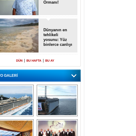
Ormanı!
Dünyanın en
tehlikeli
yosunu: Yüz
binlerce canlıyı
öldürmüş
|
|
DÜN
BU HAFTA
BU AY
O GALERİ
emi içinde gemi” 
Dünyada tek! 
konsepti ile MSC 
Denizaltı yüzer 
Splendida
havuzu intikal 
seyrine başladı