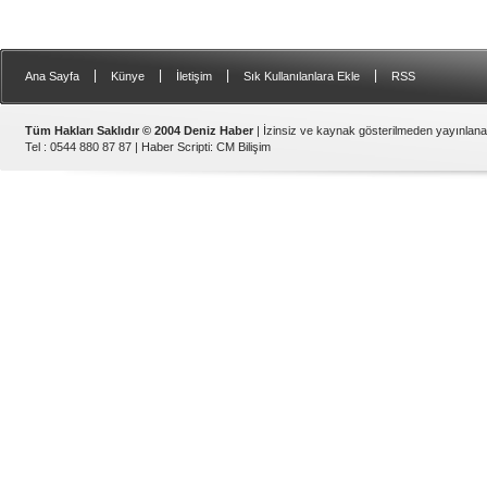
|
|
|
|
Ana Sayfa
Künye
İletişim
Sık Kullanılanlara Ekle
RSS
Tüm Hakları Saklıdır © 2004 Deniz Haber
| İzinsiz ve kaynak gösterilmeden yayınlan
Tel : 0544 880 87 87 |
Haber Scripti
:
CM Bilişim