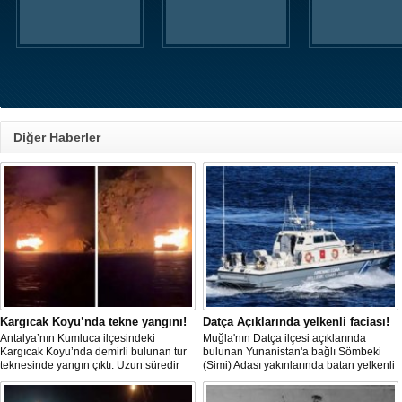
Diğer Haberler
Kargıcak Koyu’nda tekne yangını!
Datça Açıklarında yelkenli faciası!
Antalya’nın Kumluca ilçesindeki
Muğla'nın Datça ilçesi açıklarında
Kargıcak Koyu’nda demirli bulunan tur
bulunan Yunanistan'a bağlı Sömbeki
teknesinde yangın çıktı. Uzun süredir
(Simi) Adası yakınlarında batan yelkenli
kullanılmadığı belirtilen ve içerisinde
teknedeki 9 kişiden 8'i sağ olarak
kimsenin bulunmadığı tekne, itfaiyenin
kurtarılırken, kaybolan 1 kişi için deniz