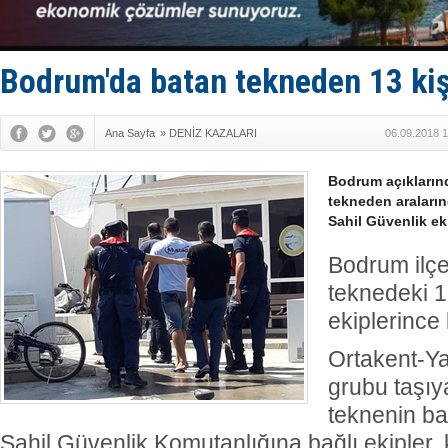
Limana dad
Türk Loydu
Hüseyin Me
Hat-San Te
Bodrum'da batan tekneden 13 kişi
Med Marine
Ana Sayfa
»
DENİZ KAZALARI
06.09.2018 1
Bodrum açıklarınd
tekneden araların
Sahil Güvenlik eki
Bodrum ilçe
teknedeki 1
ekiplerince 
Ortakent-Ya
grubu taşıya
teknenin bat
Sahil Güvenlik Komutanlığına bağlı ekipler,