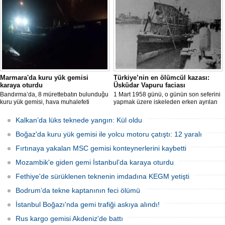
karadan müdahale edememesi
ve havadan geniş çaplı arama kurtarma
nedeniyle tamamen yanarak
çalışması başlatıldı.
kullanılamaz hale geldi.
Marmara'da kuru yük gemisi
Türkiye’nin en ölümcül kazası:
karaya oturdu
Üsküdar Vapuru faciası
Bandırma’da, 8 mürettebatın bulunduğu
1 Mart 1958 günü, o günün son seferini
kuru yük gemisi, hava muhalefeti
yapmak üzere iskeleden erken ayrılan
nedeniyle karaya oturdu. Gemiyi
Üsküdar Vapuru bir daha geri
kurtarma çalışmaları sürüyor.
dönemedi.
Kalkan’da lüks teknede yangın: Kül oldu
Boğaz'da kuru yük gemisi ile yolcu motoru çatıştı: 12 yaralı
Fırtınaya yakalan MSC gemisi konteynerlerini kaybetti
Mozambik'e giden gemi İstanbul’da karaya oturdu
Fethiye'de sürüklenen teknenin imdadına KEGM yetişti
Bodrum’da tekne kaptanının feci ölümü
İstanbul Boğazı'nda gemi trafiği askıya alındı!
Rus kargo gemisi Akdeniz'de battı