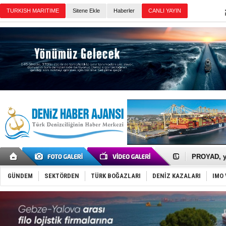
Sitene Ekle
Haberler
Günün Haberleri
İTU AUV, D
LNG taşıma
PROYAD, yat
Türkiye-Ir
Türk Armat
GÜNDEM
SEKTÖRDEN
TÜRK BOĞAZLARI
DENİZ KAZALARI
IMO 
Deniz turi
DÖDER, 28.
Fairline, T
Baltık Deni
Runit kubb