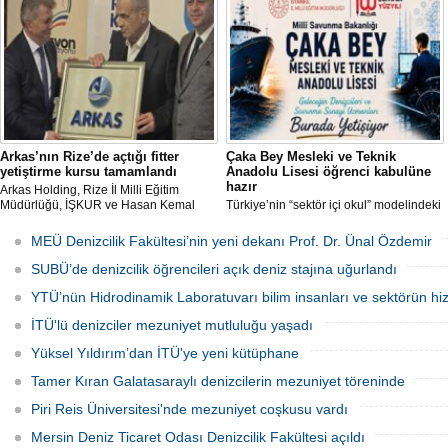
Başvurular 10 Ağustos 2026 tarihine
programları sektöre nitelikli personel
kadar devam edecek.
yetiştiriyor.
Arkas’nın Rize’de açtığı fitter
Çaka Bey Mesleki ve Teknik
yetiştirme kursu tamamlandı
Anadolu Lisesi öğrenci kabulüne
hazır
Arkas Holding, Rize İl Milli Eğitim
Müdürlüğü, İŞKUR ve Hasan Kemal
Türkiye’nin “sektör içi okul” modelindeki
Yardımcı MTAL iş birliği ile açılan Gemi
öncü uygulamalarından Millî Savunma
Tamir Ustası (Fitter) Yetiştirme Kursu’
Bakanlığı Çaka Bey Mesleki ve Teknik
MEÜ Denizcilik Fakültesi’nin yeni dekanı Prof. Dr. Ünal Özdemir
tamamlandı. Kursu başarıyla
Anadolu Lisesi, ilk öğrencilerini kabul
tamamlayıp sınavı geçecek adaylar
etmeye hazırlanıyor.
SUBÜ’de denizcilik öğrencileri açık deniz stajına uğurlandı
Arkas Deniz Ticaret Filosu’nda görev
alacak.
YTÜ’nün Hidrodinamik Laboratuvarı bilim insanları ve sektörün hi
İTÜ'lü denizciler mezuniyet mutluluğu yaşadı
Yüksel Yıldırım’dan İTÜ'ye yeni kütüphane
Tamer Kıran Galatasaraylı denizcilerin mezuniyet töreninde
Piri Reis Üniversitesi'nde mezuniyet coşkusu vardı
Mersin Deniz Ticaret Odası Denizcilik Fakültesi açıldı