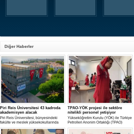
Diğer Haberler
Piri Reis Üniversitesi 43 kadroda
TPAO-YÖK projesi ile sektöre
akademisyen alacak
nitelikli personel yetişiyor
Piri Reis Üniversitesi, bünyesindeki
Yükseköğretim Kurulu (YÖK) ile Türkiye
fakülte ve meslek yüksekokullarında
Petrolleri Anonim Ortaklığı (TPAO)
görevlendirilmek üzere toplam 43
arasında imzalanan protokolle hayata
akademisyen alımı yapacağını duyurdu.
geçirilen "Açık Deniz Teknolojisi"