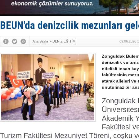
KOSDER’den
Kalyoncu’da
Tekne, su a
Bacasında 
BEUN'da denizcilik mezunları gel
Dışişleri B
Ana Sayfa
»
DENİZ EĞİTİMİ
09.06.2026 1
Zonguldak Bülent
denizcilik ve tur
nitelikli insan ka
fakültesinin mezu
atarak aileleri ve
unutulmaz bir ana 
Zonguldak B
Üniversite
Akademik Yı
Fakültesi v
Turizm Fakültesi Mezuniyet Töreni, coşku v