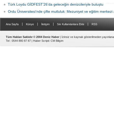
Türk Loydu GİDFEST'26’da geleceğin denizcileriyle buluştu
Ordu Üniversitesi’nde çifte mutluluk: Mezuniyet ve eğitim merkezi a
|
|
|
|
Ana Sayfa
Künye
İletişim
Sık Kullanılanlara Ekle
RSS
Tüm Hakları Saklıdır © 2004 Deniz Haber
| İzinsiz ve kaynak gösterilmeden yayınlan
Tel : 0544 880 87 87 |
Haber Scripti
:
CM Bilişim