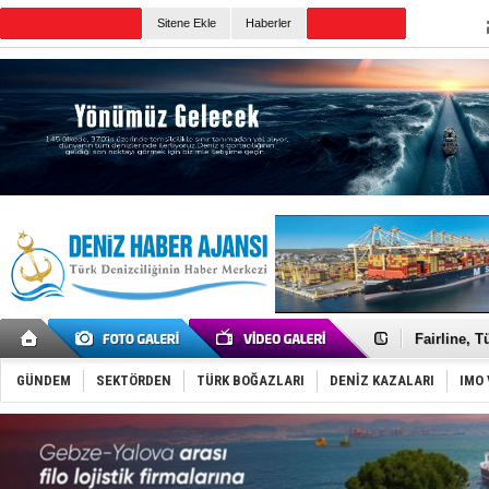
Sitene Ekle
Haberler
Günün Haberleri
Deniz turi
Keşfedildi
Fairline, T
Baltık Deni
Runit kubb
GÜNDEM
SEKTÖRDEN
TÜRK BOĞAZLARI
DENİZ KAZALARI
IMO 
Dünyanın e
Türk Loydu
Hüseyin Me
Hat-San Te
Med Marine