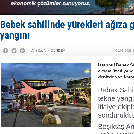
SOCAR da M
Türkiye'nin
Dünyanın e
Hürmüz’de
Bebek sahilinde yürekleri ağıza 
Rusya'nın g
yangını
Ana Sayfa
»
GÜNDEM
01.06.2026 
İstanbul Bebek Sa
akşam üzeri yangı
denizden ve kara
Bebek Sahi
tekne yangı
itfaiye ekip
söndürüldü
Beşiktaş A