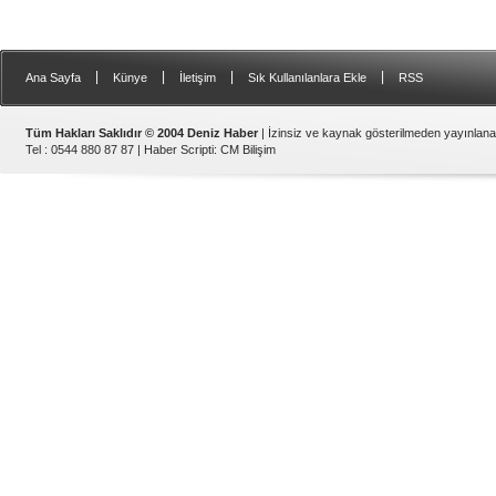
|
|
|
|
Ana Sayfa
Künye
İletişim
Sık Kullanılanlara Ekle
RSS
Tüm Hakları Saklıdır © 2004 Deniz Haber
| İzinsiz ve kaynak gösterilmeden yayınlan
Tel : 0544 880 87 87 |
Haber Scripti
:
CM Bilişim