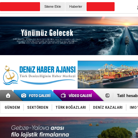
Sitene Ekle
Haberler
Günün Haberleri
Rus İHA’la
Karadeniz’
Tatil hesab
Rusya, göl
Enejota ti
GÜNDEM
SEKTÖRDEN
TÜRK BOĞAZLARI
DENİZ KAZALARI
IMO 
Denizcilik
Türkiye’den
‘14. Olymp
Taksi Botla
TÜRKLİM Ba