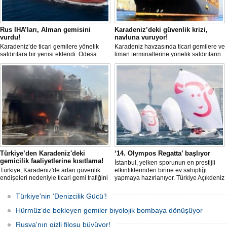
Rus İHA’ları, Alman gemisini
Karadeniz’deki güvenlik krizi,
vurdu!
navluna vuruyor!
Karadeniz’de ticari gemilere yönelik
Karadeniz havzasında ticari gemilere ve
saldırılara bir yenisi eklendi. Odesa
liman terminallerine yönelik saldırıların
açıklarında birden fazla İHA’nın hedef
artması küresel emtia taşımacılığını
aldığı Alman işletmesindeki Emil
sekteye uğrattı. Risk artışıyla birlikte
gemisinde yangın çıktı; teknik sistemler
ortalama petrol tankeri maliyetleri 300
durunca mürettebat tahliye edildi.
bin doları aşarken, savaş sigortası
primleri iki katına çıkarak navlun
fiyatlarında yüzde 50’yi geçen
yükselişleri beraberinde getirdi.
Türkiye’den Karadeniz'deki
‘14. Olympos Regatta’ başlıyor
gemicilik faaliyetlerine kısıtlama!
İstanbul, yelken sporunun en prestijli
Türkiye, Karadeniz'de artan güvenlik
etkinliklerinden birine ev sahipliği
endişeleri nedeniyle ticari gemi trafiğini
yapmaya hazırlanıyor. Türkiye Açıkdeniz
kısıtlamaya başladı. Bu durum,
Yarış Kulübü (TAYK), Türkiye Yelken
bölgedeki gıda güvenliğini tehdit ediyor.
Federasyonu ve Eker Süt Ürünleri iş
Türkiye'nin ‘Denizcilik Gücü’!
birliğiyle hayata geçirilecek olan 14.
TAYK - Eker Olympos Regatta, 7
Hürmüz’de bekleyen gemiler biyolojik bombaya dönüşüyor
Ağustos'ta start alacak ve 16 Ağustos'a
kadar deniz tutkunlarını bir araya
Rusya'nın gizli filosu büyüyor!