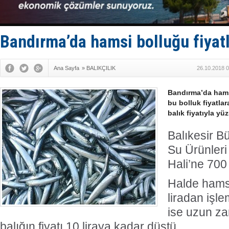
Hürmüz’de
Rusya'nın g
Keşfedildi
D-Marin, A
Bandırma’da hamsi bolluğu fiyat
Van’da inş
Ana Sayfa
»
BALIKÇILIK
26.10.2018 0
Bandırma’da hams
bu bolluk fiyatla
balık fiyatıyla yü
Balıkesir B
Su Ürünleri
Hali’ne 700
Halde hams
liradan işl
ise uzun za
balığın fiyatı 10 liraya kadar düştü.