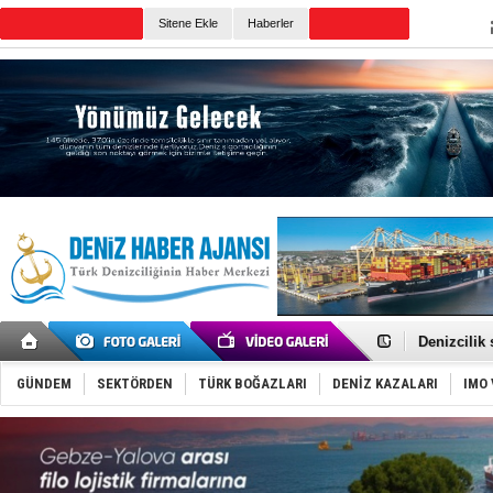
Sitene Ekle
Haberler
Günün Haberleri
Rusya, göl
Enejota ti
Denizcilik
Türkiye’den
‘14. Olymp
GÜNDEM
SEKTÖRDEN
TÜRK BOĞAZLARI
DENİZ KAZALARI
IMO 
Taksi Botla
TÜRKLİM Ba
SOCAR da M
Türkiye'nin
Dünyanın e