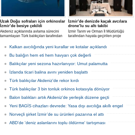
Uzak Doğu sofraları için orkinoslar
İzmir’de denizde kaçak avcılara
İzmir’de besiye çekildi
drone’lu su altı takibi
Akdeniz açıklarında avlama sürecini
İzmir Tarım ve Orman İl Müdürlüğü
tamamlayan Türk balıkçıları tarafından
tarafından hayata geçirilen proje
İzmir'deki çiftliklere nakledilen
kapsamında, denizlerdeki kaçak
orkinoslar, Uzak Doğu ülkelerine ihraç
faaliyetleri anlık olarak tespit edebilen
Kalkan avcılığında yeni kurallar ve kotalar açıklandı
edilmek için özenle bakılıyor.
hava ve su altı dronları sahada aktif
olarak kullanılmaya başlandı.
Bu balığın hem eti hem havyarı çok değerli
Balıkçılar yeni sezona hazırlanıyor: Umut palamutta
İzlanda ticari balina avını yeniden başlattı
Türk balıkçılar Akdeniz'de rekor kırdı
Türk balıkçılar 3 bin tonluk orkinos kotasıyla dönüyor
Balon balıkları artık Akdeniz'de yerleşik düzene geçti
Yeni BAGİS cihazları devrede: Yasa dışı avcılığa akıllı engel
Norveçli şirket İzmir’de su ürünleri pazarına el attı
ABD’de 'deniz aslanlarını toplu öldürme' tartışması