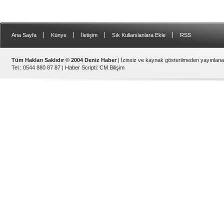
|
|
|
|
Ana Sayfa
Künye
İletişim
Sık Kullanılanlara Ekle
RSS
Tüm Hakları Saklıdır © 2004 Deniz Haber
| İzinsiz ve kaynak gösterilmeden yayınlan
Tel : 0544 880 87 87 |
Haber Scripti
:
CM Bilişim