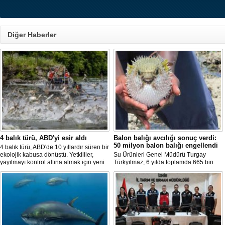
Diğer Haberler
4 balık türü, ABD'yi esir aldı
Balon balığı avcılığı sonuç verdi:
50 milyon balon balığı engellendi
4 balık türü, ABD'de 10 yıllardır süren bir
ekolojik kabusa dönüştü. Yetkililer,
Su Ürünleri Genel Müdürü Turgay
yayılmayı kontrol altına almak için yeni
Türkyılmaz, 6 yılda toplamda 665 bin
projeler geliştirirken, uzmanlar
balon balığının ekosistemden
tamamen yok edilmenin imkansız
uzaklaştırıldığını belirterek, "Balon balığı
olduğunu belirtiyor.
avcılığı sayesinde, yaklaşık 50 milyon
yeni balon balığının ekosisteme
katılması önlendi." dedi.