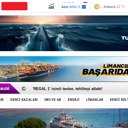
13779.39
Ankara
32 °C
CANLI YAYIN
Altın
6659.71
İzmir
36 °C
Dolar
47.6791
Antalya
33 °C
Euro
55.1258
Muğla
33 °C
Çanakkale
33 
Makine arızası yapan tanker, güvenli bölgeye çekildi
Dron saldırısına uğrayan Türk gemisi, Samsun'a getiri
'REGAL 1' isimli tanker, tehlikeyi atlattı!
Gemide 5 ton kokain yakalandı: Portekiz!
Yakıt barcı filosuna 2 yeni gemi katıldı
RI
DENİZ KAZALARI
IMO VE AB
ENERJİ
LİMANLAR
DENİZ KÜL
Rus İHA’ları, Alman gemisini vurdu!
Karadeniz’deki güvenlik krizi, navluna vuruyor!
Tatil hesabını yosun bozdu, oteller fiyat kırdı
Rusya, gölge filo tankerlerinde lider bayrak konumun
Enejota ticari destek gemisinden süperyata dönüştür