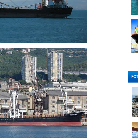
FOT
“G