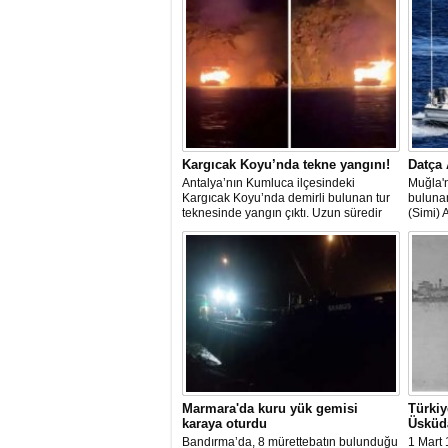
Kargıcak Koyu’nda tekne yangını!
Datça 
Antalya’nın Kumluca ilçesindeki
Muğla'n
Kargıcak Koyu’nda demirli bulunan tur
buluna
teknesinde yangın çıktı. Uzun süredir
(Simi) 
kullanılmadığı belirtilen ve içerisinde
teknede
kimsenin bulunmadığı tekne, itfaiyenin
kurtarı
karadan müdahale edememesi
ve hav
nedeniyle tamamen yanarak
çalışma
kullanılamaz hale geldi.
Marmara'da kuru yük gemisi
Türkiy
karaya oturdu
Üsküda
Bandırma’da, 8 mürettebatın bulunduğu
1 Mart 