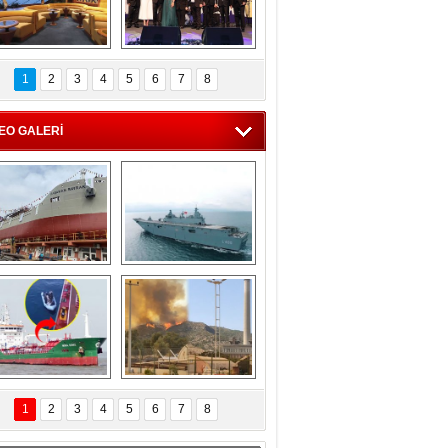
C'den 55 milyon 
5. Bosphorus Ship 
roluk turizm geliri 
Brokers Dinner, 
1
2
3
4
5
6
7
8
müjdesi
İstanbul’da yapıldı
EO GALERİ
eksan Tersanesi, 
TCG Anadolu, 
Başaran Bayrak 
tersane teknik 
tankerini suya 
seyrini tamamladı
indirdi
Göçmenlerin 
Milas’taki yangın 
imdadına Türk 
yeniden termik 
1
2
3
4
5
6
7
8
hipli MINA DENIZ 
santrallere doğru 
yetişti
ilerliyor