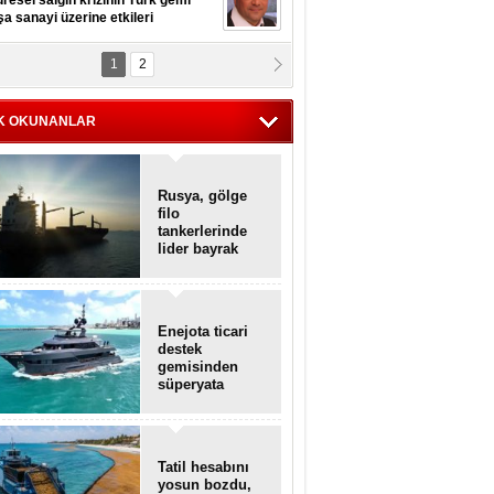
resel salgın krizinin Türk gemi
şa sanayi üzerine etkileri
1
2
pt. MESUT AZMİ GÖKSOY
lavuz kaptan kardeşlerime
hafen...
K OKUNANLAR
Rusya, gölge
filo
tankerlerinde
lider bayrak
konumunda
Enejota ticari
destek
gemisinden
süperyata
dönüştürüldü
Tatil hesabını
yosun bozdu,