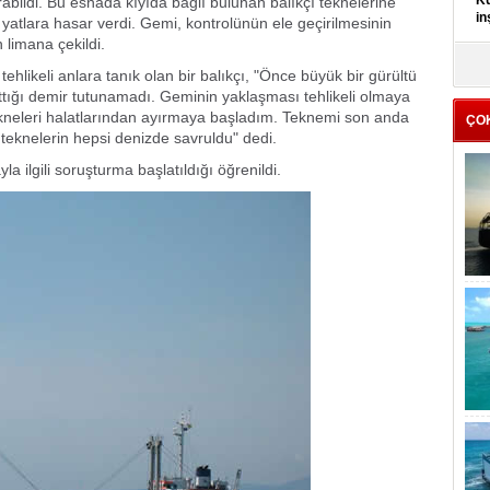
Kü
abildi. Bu esnada kıyıda bağlı bulunan balıkçı teknelerine
in
yatlara hasar verdi.
Gemi, kontrolünün ele geçirilmesinin
 limana çekildi.
K
hlikeli anlara tanık olan bir balıkçı, "Önce büyük bir gürültü
Kı
ttığı demir tutunamadı. Geminin yaklaşması tehlikeli olmaya
it
ekneleri halatlarından ayırmaya başladım. Teknemi son anda
ÇO
 teknelerin hepsi denizde savruldu" dedi.
 ilgili soruşturma başlatıldığı öğrenildi.