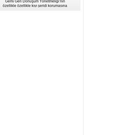
Gemi Geri Dönüşüm Yönetmeliği’nin
için Bölgesel Eğitim” Çalıştayı
özellikle özellikle kıyı şeridi korumasına
İstanbul'da düzenlendi.
ilişkin hükümlere uymadığı için AB
listesinden çıkarıldı.