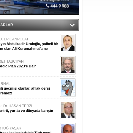
ıtlama!
’
ZARLAR
ECEP CANPOLAT
yın Abdulkadir Uraloğlu, şaibeli bir
im olan Ali Kurumahmut’a ne
nışıyorsunuz?
RET TAŞCIYAN
rdic Plan 2023’e Dair
URNAL
rli geçmişi olanlar, ahlak dersi
eremez!
t. Dr. HASAN TERZİ
ntrö, yurtta ve dünyada barıştır
RTUĞ YAŞAR