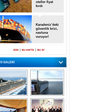
oteller fiyat
kırdı
Karadeniz’deki
güvenlik krizi,
navluna
vuruyor!
|
|
DÜN
BU HAFTA
BU AY
O GALERİ
emi içinde gemi” 
Dünyada tek! 
konsepti ile MSC 
Denizaltı yüzer 
Splendida
havuzu intikal 
seyrine başladı