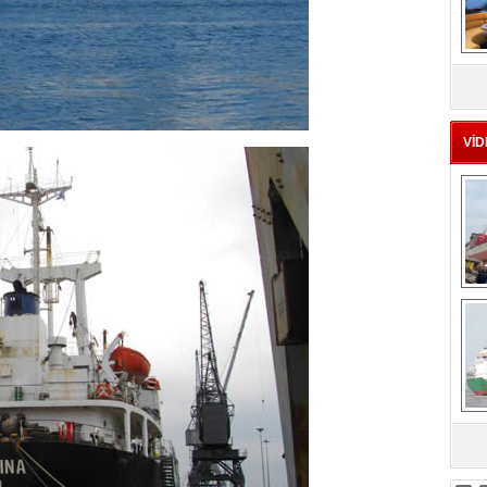
MS
eu
VİD
Ç
sa