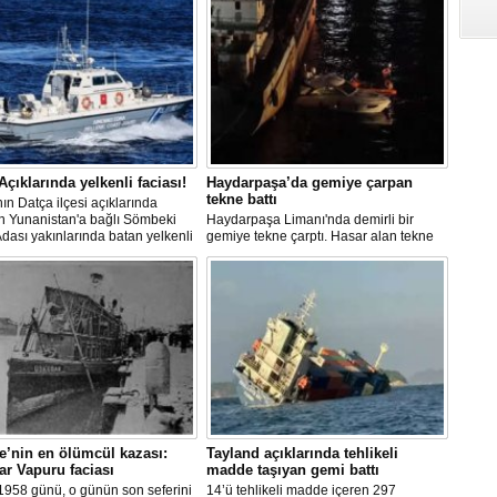
Açıklarında yelkenli faciası!
Haydarpaşa’da gemiye çarpan
tekne battı
ın Datça ilçesi açıklarında
n Yunanistan'a bağlı Sömbeki
Haydarpaşa Limanı'nda demirli bir
Adası yakınlarında batan yelkenli
gemiye tekne çarptı. Hasar alan tekne
ki 9 kişiden 8'i sağ olarak
kısa süre içerisinde su alıp batarken,
lırken, kaybolan 1 kişi için deniz
teknedeki 5 kişi kurtarıldı.
adan geniş çaplı arama kurtarma
sı başlatıldı.
e’nin en ölümcül kazası:
Tayland açıklarında tehlikeli
r Vapuru faciası
madde taşıyan gemi battı
1958 günü, o günün son seferini
14’ü tehlikeli madde içeren 297