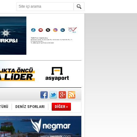
°C
ldi!
TÜRÜ
DENİZ SPORLARI
DİĞER »
da
üldü