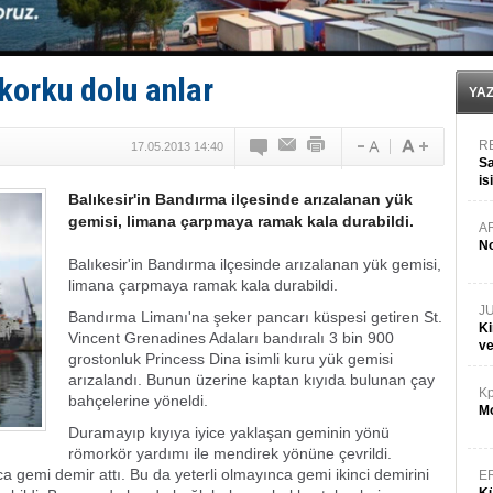
Denizcilik sektörü, Alsancak Limanı’ndan memnun
Türkiye’den Karadeniz'deki gemicilik faaliyetlerine kıs
‘14. Olympos Regatta’ başlıyor
Taksi Botlar, 50 yıldır Marmaris’in mavi sularında
korku dolu anlar
TÜRKLİM Başkanı Hamdi Erçelik’ten ‘Çözüm Anahtarı
YA
R
17.05.2013 14:40
Sa
is
Balıkesir'in Bandırma ilçesinde arızalanan yük
da
gemisi, limana çarpmaya ramak kala durabildi.
A
No
Balıkesir'in Bandırma ilçesinde arızalanan yük gemisi,
limana çarpmaya ramak kala durabildi.
J
Bandırma Limanı'na şeker pancarı küspesi getiren St.
Ki
Vincent Grenadines Adaları bandıralı 3 bin 900
v
grostonluk Princess Dina isimli kuru yük gemisi
arızalandı. Bunun üzerine kaptan kıyıda bulunan çay
Kp
bahçelerine yöneldi.
Mo
Duramayıp kıyıya iyice yaklaşan geminin yönü
römorkör yardımı ile mendirek yönüne çevrildi.
 gemi demir attı. Bu da yeterli olmayınca gemi ikinci demirini
E