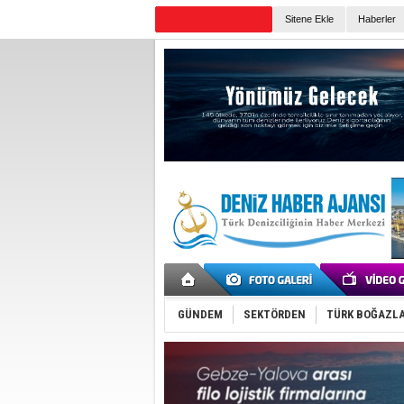
TURKISH MARITIME
Sitene Ekle
Haberler
Günün Haberleri
GÜNDEM
SEKTÖRDEN
TÜRK BOĞAZLA