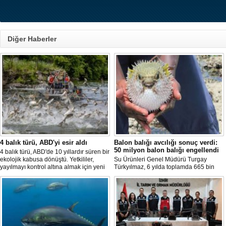
Diğer Haberler
4 balık türü, ABD'yi esir aldı
Balon balığı avcılığı sonuç verdi:
50 milyon balon balığı engellendi
4 balık türü, ABD'de 10 yıllardır süren bir
ekolojik kabusa dönüştü. Yetkililer,
Su Ürünleri Genel Müdürü Turgay
yayılmayı kontrol altına almak için yeni
Türkyılmaz, 6 yılda toplamda 665 bin
projeler geliştirirken, uzmanlar
balon balığının ekosistemden
tamamen yok edilmenin imkansız
uzaklaştırıldığını belirterek, "Balon balığı
olduğunu belirtiyor.
avcılığı sayesinde, yaklaşık 50 milyon
yeni balon balığının ekosisteme
katılması önlendi." dedi.