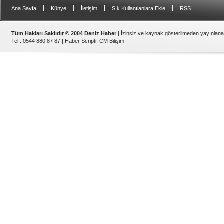
|
|
|
|
Ana Sayfa
Künye
İletişim
Sık Kullanılanlara Ekle
RSS
Tüm Hakları Saklıdır © 2004 Deniz Haber
| İzinsiz ve kaynak gösterilmeden yayınlan
Tel : 0544 880 87 87 |
Haber Scripti
:
CM Bilişim