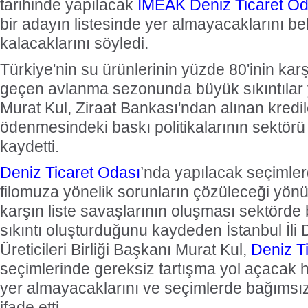
tarihinde yapılacak
İMEAK
Deniz Ticaret Od
bir adayın listesinde yer almayacaklarını be
kalacaklarını söyledi.
Türkiye'nin su ürünlerinin yüzde 80'inin karş
geçen avlanma sezonunda büyük sıkıntılar y
Murat Kul, Ziraat Bankası'ndan alınan kredil
ödenmesindeki baskı politikalarının sektörü
kaydetti.
Deniz Ticaret Odası
’nda yapılacak seçimler
filomuza yönelik sorunların çözüleceği yön
karşın liste savaşlarının oluşması sektörde
sıkıntı oluşturduğunu kaydeden İstanbul İli 
Üreticileri Birliği Başkanı Murat Kul,
Deniz T
seçimlerinde gereksiz tartışma yol açacak hiç
yer almayacaklarını ve seçimlerde bağımsı
ifade etti.