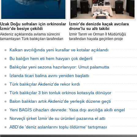
Uzak Doğu sofraları için orkinoslar
İzmir’de denizde kaçak avcılara
İzmir’de besiye çekildi
drone’lu su altı takibi
Akdeniz açıklarında avlama sürecini
İzmir Tarım ve Orman İl Müdürlüğü
tamamlayan Türk balıkçıları tarafından
tarafından hayata geçirilen proje
İzmir'deki çiftliklere nakledilen
kapsamında, denizlerdeki kaçak
orkinoslar, Uzak Doğu ülkelerine ihraç
faaliyetleri anlık olarak tespit edebilen
Kalkan avcılığında yeni kurallar ve kotalar açıklandı
edilmek için özenle bakılıyor.
hava ve su altı dronları sahada aktif
olarak kullanılmaya başlandı.
Bu balığın hem eti hem havyarı çok değerli
Balıkçılar yeni sezona hazırlanıyor: Umut palamutta
İzlanda ticari balina avını yeniden başlattı
Türk balıkçılar Akdeniz'de rekor kırdı
Türk balıkçılar 3 bin tonluk orkinos kotasıyla dönüyor
Balon balıkları artık Akdeniz'de yerleşik düzene geçti
Yeni BAGİS cihazları devrede: Yasa dışı avcılığa akıllı engel
Norveçli şirket İzmir’de su ürünleri pazarına el attı
ABD’de 'deniz aslanlarını toplu öldürme' tartışması