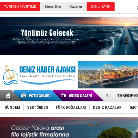
TURKISH MARITIME
Sitene Ekle
Haberler
CANLI YAYIN
Günün Haberleri
TAYK - Eke
İstanbul v
TEKNOFEST 
Tersane işç
İngiliz akt
GÜNDEM
SEKTÖRDEN
TÜRK BOĞAZLARI
DENİZ KAZALARI
IMO 
FESCO, Kar
DESE, BIMC
GİMBİRDER 
35 milyon T
İnsansız c