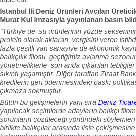
İstanbul İli Deniz Ürünleri Avcıları Üretici
Murat Kul imzasıyla yayınlanan basın bild
"Türkiye’de su ürünlerinin yüzde sekseninin
protein olarak aktaran, vergisini veren ist
fazla çeşitli yan sanayiye de ekonomik kay
balıkçılık filosu geçtiğimiz avlanma sezonu
yönetmeliklerle son anda çıkarılan tebliğler
sıkıntı yaşamıştır. Diğer taraftan Ziraat Ban
kredilerin geri ödenmesindeki baskı politikası
çıkmaza sokmuştur.
Bütün bu gelişmelerin yanı sıra
Deniz Ticar
yapılacak seçimlerde adayların balıkçı filo
sorunların çözüleceği yönündeki söylemleri
birlikte balıkçılar arasında liste çekişmesin