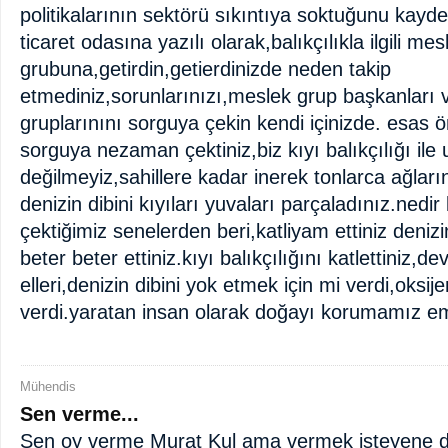
politikalarının sektörü sıkıntıya soktuğunu kayd
ticaret odasına yazılı olarak,balıkçılıkla ilgili mes
grubuna,getirdin,getierdinizde neden takip
etmediniz,sorunlarınızı,meslek grup başkanları 
gruplarınını sorguya çekin kendi içinizde. esas ön
sorguya nezaman çektiniz,biz kıyı balıkçılığı ile
değilmeyiz,sahillere kadar inerek tonlarca ağları
denizin dibini kıyıları yuvaları parçaladınız.nedir
çektiğimiz senelerden beri,katliyam ettiniz deniz
beter beter ettiniz.kıyı balıkçılığını katlettiniz,de
elleri,denizin dibini yok etmek için mi verdi,oksij
verdi.yaratan insan olarak doğayı korumamız em
Mühendis
Sen verme...
Sen oy verme Murat Kul ama vermek isteyene 