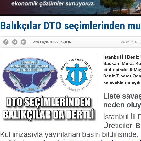
Yüzyıl son
Anadolu Te
Derince, I
Tüpraş, ha
Balıkçılar DTO seçimlerinden mu
İTU AUV, D
Ana Sayfa
»
BALIKÇILIK
26.04.2013 1
İstanbul İli Deniz 
Başkanı Murat Ku
bildirisinde, 9 M
Deniz Ticaret Oda
kalacaklarını açık
Liste sava
neden oluy
İstanbul İli
Üreticileri 
Kul imzasıyla yayınlanan basın bildirisinde