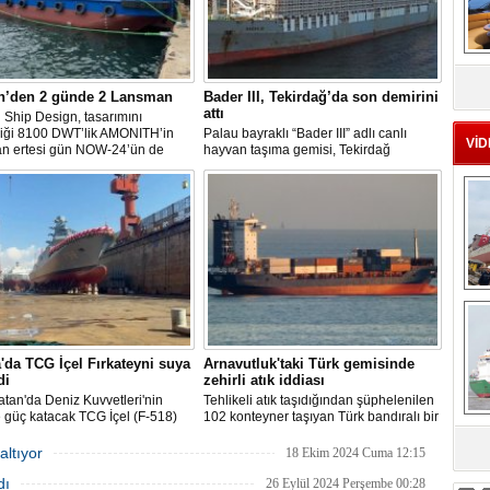
MS
eu
n’den 2 günde 2 Lansman
Bader III, Tekirdağ’da son demirini
attı
Ship Design, tasarımını
diği 8100 DWT’lik AMONITH’in
Palau bayraklı “Bader III” adlı canlı
VİD
an ertesi gün NOW-24’ün de
hayvan taşıma gemisi, Tekirdağ
kavuşmasını kutladı.
açıklarına demirledi.
Ç
'da TCG İçel Fırkateyni suya
Arnavutluk'taki Türk gemisinde
di
zehirli atık iddiası
atan'da Deniz Kuvvetleri'nin
Tehlikeli atık taşıdığından şüphelenilen
 güç katacak TCG İçel (F-518)
102 konteyner taşıyan Türk bandıralı bir
stif sınıfı fırkateyni, Yalova'da
geminin Arnavutluk'a yanaşması, bir
nen törenle suya indirildi.
izleme kuruluşunun uyarısı üzerine
altıyor
18 Ekim 2024 Cuma 12:15
sa
yetkililer tarafından engellendi.
dı
26 Eylül 2024 Perşembe 00:28