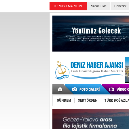
TURKISH MARITIME
Sitene Ekle
Haberler
Günün Haberleri
GÜNDEM
SEKTÖRDEN
TÜRK BOĞAZLA