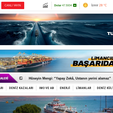
İzmir
28 °C
CANLI YAYIN
Dolar
47.5934
Antalya
28 °C
Euro
55.0642
Muğla
25 °C
Çanakkale
24 
R
Baltık Denizi'nde tarih yazıldı!
Sa
is
Runit kubbesi okyanusun derinliklerinde halkı tehdit 
da
Dünyanın en tehlikeli yosunu: Yüz binlerce canlıyı ö
Türk Loydu’na Süveyş tonaj yetkisi
A
Hüseyin Mengi: “Yapay Zekâ, Ustanın yerini alamaz”
No
Hat-San Tersanesi’nden yüzer havuza omurga: NB26
Med Marine’e yeni Römorkör!
KOSDER’den Karadeniz için ‘Çağrı’!
RI
DENİZ KAZALARI
IMO VE AB
ENERJİ
LİMANLAR
DENİZ KÜL
J
Kalyoncu’dan ‘Sefer’ kararı!
Ki
Tekne, su aldı: 100 yolcu, tahliye edildi
v
Bacasında yangın çıkan Tanker, demirletildi
Dışişleri Bakanlığı'ndan açıklama: "Takipteyiz"
Kp
Depo ve tekneler, alevlere teslim oldu
Mo