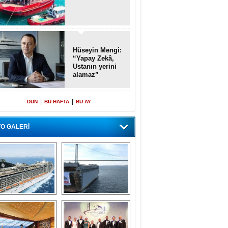
Hüseyin Mengi:
“Yapay Zekâ,
Ustanın yerini
alamaz”
|
|
DÜN
BU HAFTA
BU AY
O GALERİ
emi içinde gemi” 
Dünyada tek! 
konsepti ile MSC 
Denizaltı yüzer 
Splendida
havuzu intikal 
seyrine başladı