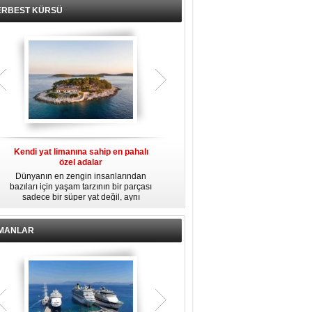
ERBEST KÜRSÜ
Kendi yat limanına sahip en pahalı
Tarihi deniz feneri 995 bin dolara
İ
özel adalar
satılıyor
Dünyanın en zengin insanlarından
Virginia'daki tarihi Middle Ground
15
bazıları için yaşam tarzının bir parçası
Deniz Feneri, 995 bin dolara satılıyor.
sadece bir süper yat değil, aynı
Restorasyon sürecinde kendi enerjisini
zamanda kendi yat limanı, helikopter
üretebilen bir yaşam alanına
pisti ve seçkin villaları da içeren koca
dönüştürüldü.
bir özel adadır.
İMANLAR