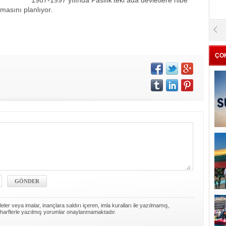
1987-1997 yılında Pasifik’teki ada devletlere hibe
lmasını planlıyor.
ÇO
ler veya imalar, inançlara saldırı içeren, imla kuralları ile yazılmamış,
harflerle yazılmış yorumlar onaylanmamaktadır.