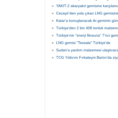
YAKIT-2 akaryakıt gemisine karşılama
Cezayir'den yola çıkan LNG gemisini
Katar'a konuşlanacak iki geminin görev
Türkiye'den 2 bin 408 tonluk malze
Türkiye'nin "enerji filosuna" 7'nci gemi
LNG gemisi "Tessala" Türkiye'de
Sudan'a yardım malzemesi ulaştırac
TCG Yıldırım Fırkateyni Bartın'da ziya