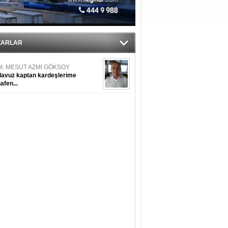
RTUĞ YAŞAR
resel salgın krizinin Türk gemi
ZARLAR
şa sanayi üzerine etkileri
pt. MESUT AZMİ GÖKSOY
lavuz kaptan kardeşlerime
hafen...