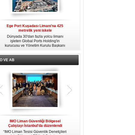
Ege Port Kuşadası Limanı'na 425
Alsancak Limanı’nda Alport dönemi
metrelik yeni iskele
başladı
ni
Dünyada 30'dan fazla yolcu limanı
Türkiye Varlık Fonu mülkiyetindeki
u
işleten Global Ports Holding'in
TCDD İzmir Limanı’nın yük limanı
kurucusu ve Yönetim Kurulu Başkanı
faaliyetleri, Albayrak Grubu’nun
Mehmet Kutman'ın sahibi olduğu Ege
uluslararası liman işletmeciliği markası
ı
Port Kuşadası, yeni bir yatırım
Alport bünyesinde kurulan Alport
ı
hamlesine hazırlanıyor.
Alsancak Liman İşletmeciliği AŞ’ye
l
O VE AB
devredildi.
n
IMO Liman Güvenliği Bölgesel
IMO MEPC 81. dönem toplantısında
I
Çalıştayı İstanbul'da düzenlendi
yeni kararlar alındı
“IMO Liman Tesisi Güvenlik Denetçileri
Uluslararası Denizcilik Örgütü (IMO)