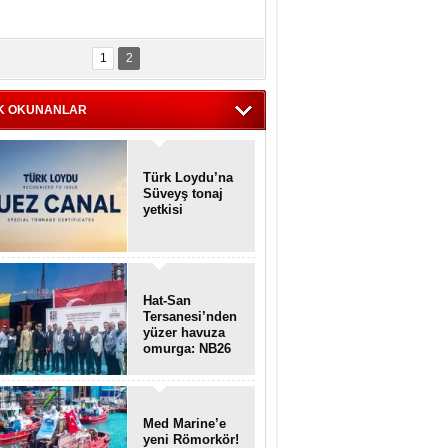
1
2
K OKUNANLAR
Türk Loydu’na
Süveyş tonaj
yetkisi
Hat-San
Tersanesi’nden
yüzer havuza
omurga: NB26
Med Marine’e
yeni Römorkör!