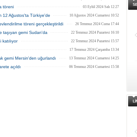
S
 töreni
03 Eylül 2024 Salı 12:27
n 12 Ağustos'ta Türkiye'de
10 Ağustos 2024 Cumartesi 10:52
lendirilme töreni gerçekleştirildi
26 Temmuz 2024 Cuma 17:44
me taşıyan gemi Sudan'da
22 Temmuz 2024 Pazartesi 16:10
 katılıyor
22 Temmuz 2024 Pazartesi 15:57
17 Temmuz 2024 Çarşamba 13:34
ak gemi Mersin'den uğurlandı
13 Temmuz 2024 Cumartesi 14:25
rete açıldı
06 Temmuz 2024 Cumartesi 15:58
Fransız Meridiam, Boğaz köprüleri
ihalesine hazırlanıyor iddiası
Bloomberg'in haberine göre Fransız
altyapı yatırım şirketi Meridiam SAS, 
Temmuz Şehitler Köprüsü ile Fatih
Sultan Mehmet Köprüsü'nün
özelleştirilmesine yönelik ihaleyle
ilgileniyor.
L