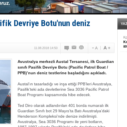
Kruvaziyer Şirketleri işte buralara ‘Yatırım’ yapıyor
SES Yachts’tan EPOQ 36!
E
ifik Devriye Botu'nun deniz
Kü
YA
in
K
Kı
it
11.08.2018 14:50
Avustralya merkezli Austal Tersanesi, ilk Guardian
sınıfı Pasifik Devriye Botu (Pacific Patrol Boat /
PPB)’nun deniz testlerine başladığını açıkladı.
Austal’ın tasarladığı ve inşa ettiği PPB’leri Avustralya,
Pasifik’teki ada devletlerine Sea 3036 Pacific Patrol
Boat Programı kapsamında hibe edecek.
Ted Diro olarak adlandırılan 401 borda numaralı ilk
Guardian Sınıfı bot 29 Mayıs’ta Batı Avustralya’daki
Henderson Kompleksi’nde denize indirilmişti.
Avustralya, Sea 3036 Programı ile yeni botların,