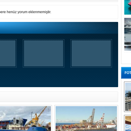
ere henüz yorum eklenmemiştir.
FOT
“G