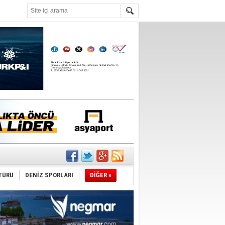
°C
ECEP CANPOLAT
yın Abdulkadir Uraloğlu, şaibeli bir
im olan Ali Kurumahmut’a ne
ediyor
nışıyorsunuz?
ldürmüş
RET TAŞCIYAN
rdic Plan 2023’e Dair
TÜRÜ
DENİZ SPORLARI
DİĞER »
URNAL
rli geçmişi olanlar, ahlak dersi
eremez!
t. Dr. HASAN TERZİ
ntrö, yurtta ve dünyada barıştır