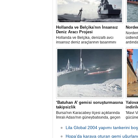
Hollanda ve Belçika'nın İnsansız
Norde
Deniz Aracı Projesi
Norden 
Hollanda ve Belçika, denizaltı avcı
üstlen
insansız deniz araçlarının tasarımını
ardınd
başlattı. Proje, 2 ülkenin deniz
denize 
kuvvetlerinin gelecekteki denizaltı karşıtı
yeteneklerini desteklemeyi amaçlıyor.
‘Batuhan A’ gemisi soruşturmasına
Yalova
takipsizlik
indiril
Bursa'nın Karacabey ilçesi açıklarında
'Mavi V
İmralı Adası'nın güneybatısında, geçen
gücüne
yıl 'Batuhan A' adlı kargo gemisinin
isimli i
batmasıyla ilgili başlatılan soruşturma,
düzenle
Lila Global 2004 yapımı tankerini boş
takipsizlikle sonuçlandı.
Hopa’da karaya oturan gemi uğurlan