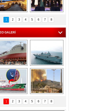
C'den 55 milyon 
5. Bosphorus Ship 
roluk turizm geliri 
Brokers Dinner, 
1
2
3
4
5
6
7
8
müjdesi
İstanbul’da yapıldı
EO GALERİ
eksan Tersanesi, 
TCG Anadolu, 
Başaran Bayrak 
tersane teknik 
tankerini suya 
seyrini tamamladı
indirdi
Göçmenlerin 
Milas’taki yangın 
imdadına Türk 
yeniden termik 
1
2
3
4
5
6
7
8
hipli MINA DENIZ 
santrallere doğru 
yetişti
ilerliyor