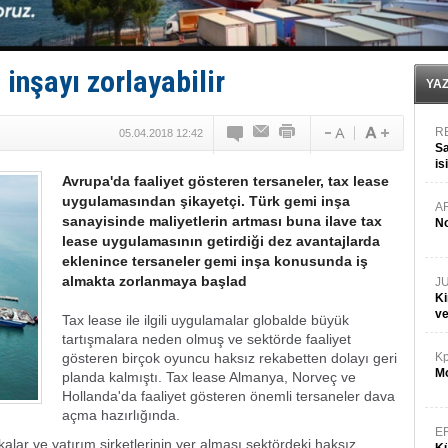
Deniz turizminde yeni ‘Ceza Rejimi’!
DÖDER, 28. Dönem Yönetim Kurulu Başkanını seçti!
Fairline, Türkiye’de ‘SoleMarin’i seçti
Baltık Denizi'nde tarih yazıldı!
inşayı zorlayabilir
Runit kubbesi okyanusun derinliklerinde halkı tehdit 
YA
R
05.04.2018 12:42
Sa
is
Avrupa'da faaliyet gösteren tersaneler, tax lease
da
uygulamasından şikayetçi. Türk gemi inşa
A
sanayisinde maliyetlerin artması buna ilave tax
No
lease uygulamasının getirdiği dez avantajlarda
eklenince tersaneler gemi inşa konusunda iş
almakta zorlanmaya başlad
J
Ki
v
Tax lease ile ilgili uygulamalar globalde büyük
tartışmalara neden olmuş ve sektörde faaliyet
gösteren birçok oyuncu haksız rekabetten dolayı geri
Kp
Mo
planda kalmıştı. Tax lease Almanya, Norveç ve
Hollanda'da faaliyet gösteren önemli tersaneler dava
açma hazırlığında.
E
alar ve yatırım şirketlerinin yer alması sektördeki haksız