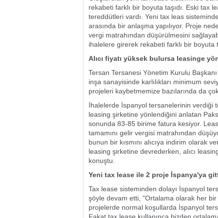
rekabeti farklı bir boyuta taşıdı. Eski tax l
tereddütleri vardı. Yeni tax leas sistemind
arasında bir anlaşma yapılıyor. Proje nede
vergi matrahından düşürülmesini sağlayabi
ihalelere girerek rekabeti farklı bir boyuta 
Alıcı fiyatı yüksek bulursa leasinge yön
Tersan Tersanesi Yönetim Kurulu Başkanı 
inşa sanayisinde karlılıkları minimum sev
projeleri kaybetmemize bazılarında da çok 
İhalelerde İspanyol tersanelerinin verdiği 
leasing şirketine yönlendiğini anlatan Paksu
sonunda 83-85 birime fatura kesiyor. Leas
tamamını gelir vergisi matrahından düşüyo
bunun bir kısmını alıcıya indirim olarak ver
leasing şirketine devrederken, alıcı leasing
konuştu.
Yeni tax lease ile 2 proje İspanya'ya git
Tax lease sisteminden dolayı İspanyol ters
şöyle devam etti, "Ortalama olarak her bir
projelerde normal koşullarda İspanyol tersa
Fakat tax lease kullanınca bizden ortalama