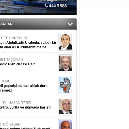
ediyor
ZARLAR
ECEP CANPOLAT
yın Abdulkadir Uraloğlu, şaibeli bir
im olan Ali Kurumahmut’a ne
nışıyorsunuz?
RET TAŞCIYAN
rdic Plan 2023’e Dair
URNAL
rli geçmişi olanlar, ahlak dersi
eremez!
t. Dr. HASAN TERZİ
ntrö, yurtta ve dünyada barıştır
RTUĞ YAŞAR