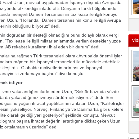
rü Fazıl Uzun, mevcut uygulamadan İspanya dışında Avrupa'da
 yönde etkilendiğini ifade etti. Dünyanın farklı bölgelerinde
llanda menşeili Damen Tersanesinin tax lease ile ilgili konuyu
MS
n Uzun, "Hollandalı Damen tersanesinin konu ile ilgili Avrupa
eu
rinin olduğunu biliyoruz" dedi.
nin doğrudan bir desteği olmadığını bunu dolaylı olarak vergi
, "Tax lease ile ilgili miktar anlamında verilen destekler yüzde
VİD
mi AB rekabet kurallarını ihlal eden bir durum" dedi.
malarına rağmen Türk tersaneleri olarak Avrupa'da önemli işler
alara rağmen biz İspanyol tersaneleri ile mücadele edebildik.
leştirdik. Globalde maliyetlerin artması ve İspanyol
 sanayimizi zorlamaya başladı" diye konuştu.
rmek istiyor
Ç
 ivme yakalandığını ifade eden Uzun, "Sektör bazında yüzde
unda da yakaladığımız ivmeyi sürdürmek istiyoruz" dedi. Son
esine yoğun ihracat yaptıklarının anlatan Uzun, "Kaliteli işler
tesini yükseltiyor. Norveç, Finlandiya ve Danimarka gibi ülkelere
ite olarak geldiği yeri gösteriyor" şeklinde konuştu. Mevcut
kilogram başına ihracat değerini artırdığına dikkat çeken Uzun,
iz ortalamanın üzerinde" dedi.
sa