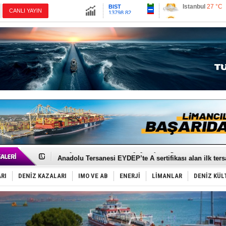
13798.82
Ankara
23 °C
Altın
6556.12
İzmir
27 °C
Dolar
47.6893
Antalya
27 °C
Euro
54.9886
Muğla
28 °C
Çanakkale
24 
İnsansız cankurtaran ihalesini BlueForge kazandı
Yüzyıl sonra ilk kez dünyaya açılan gizemli ada!
Anadolu Tersanesi EYDEP’te A sertifikası alan ilk ter
Derince, ILCA Masters Türkiye Şampiyonası’na ev sah
Tüpraş, ham petrol taşımacılığına 4 yeni tanker daha 
RI
DENİZ KAZALARI
IMO VE AB
ENERJİ
LİMANLAR
DENİZ KÜL
İTU AUV, Dünya’da 2. oldu!
LNG taşımacılığında maliyetler katlandı
PROYAD, yat mürettebatı için yurt dışı harcı için düze
Türkiye-Irak enerji hattında yeni dönem başlıyor
Türk Armatöre 'Uyuşturucu' tutuklaması!