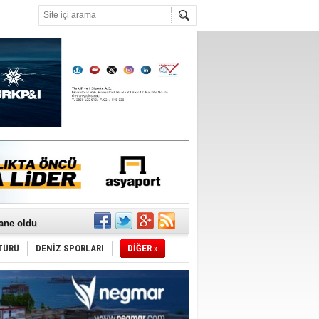
°C
sane oldu
ipliği yapacak
ekliyor
TÜRÜ
DENİZ SPORLARI
DİĞER »
nleme istiyor