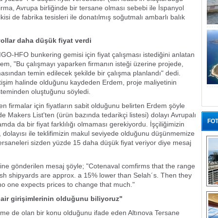
irma, Avrupa birliğinde bir tersane olması sebebi ile İspanyol
ikisi de fabrika tesisleri ile donatılmış soğutmalı ambarlı balık
ollar daha düşük fiyat verdi
GO-HFO bunkering gemisi için fiyat çalışması istediğini anlatan
m, "Bu çalışmayı yaparken firmanın isteği üzerine projede,
asından temin edilecek şekilde bir çalışma planlandı" dedi.
letişim halinde olduğunu kaydeden Erdem, proje maliyetinin
teminden oluştuğunu söyledi.
en firmalar için fiyatların sabit olduğunu belirten Erdem şöyle
e Makers List'ten (ürün bazında tedarikçi listesi) dolayı Avrupalı
FOT
samda da bir fiyat farklılığı olmaması gerekiyordu. İşçiliğimizin
 dolayısı ile teklifimizin makul seviyede olduğunu düşünmemize
rsaneleri sizden yüzde 15 daha düşük fiyat veriyor diye mesaj
ine gönderilen mesaj şöyle; "Cotenaval comfirms that the range
nish shipyards are approx. a 15% lower than Selah´s. Then they
no one expects prices to change that much."
“G
r girişimlerinin olduğunu biliyoruz"
me de olan bir konu olduğunu ifade eden Altınova Tersane