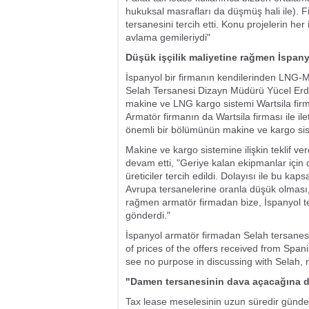
hukuksal masrafları da düşmüş hali ile). F
tersanesini tercih etti. Konu projelerin her 
avlama gemileriydi"
Düşük işçilik maliyetine rağmen İspany
İspanyol bir firmanın kendilerinden LNG-M
Selah Tersanesi Dizayn Müdürü Yücel Erde
makine ve LNG kargo sistemi Wartsila firm
Armatör firmanın da Wartsila firması ile i
önemli bir bölümünün makine ve kargo sis
Makine ve kargo sistemine ilişkin teklif ver
devam etti, "Geriye kalan ekipmanlar için d
üreticiler tercih edildi. Dolayısı ile bu kap
Avrupa tersanelerine oranla düşük olması,
rağmen armatör firmadan bize, İspanyol te
gönderdi."
İspanyol armatör firmadan Selah tersanes
of prices of the offers received from Spa
see no purpose in discussing with Selah, 
"Damen tersanesinin dava açacağına dai
Tax lease meselesinin uzun süredir günde