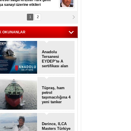
resel salgın krizinin Türk gemi
şa sanayi üzerine etkileri
1
2
pt. MESUT AZMİ GÖKSOY
lavuz kaptan kardeşlerime
hafen...
K OKUNANLAR
Anadolu
Tersanesi
EYDEP’te A
sertifikası alan
ilk tersane oldu
Tüpraş, ham
petrol
taşımacılığına 4
yeni tanker
daha ekliyor
Derince, ILCA
Masters Türkiye