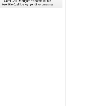
Gemi Geri Dönüşüm Yönetmeliği’nin
için Bölgesel Eğitim” Çalıştayı
özellikle özellikle kıyı şeridi korumasına
İstanbul'da düzenlendi.
ilişkin hükümlere uymadığı için AB
listesinden çıkarıldı.