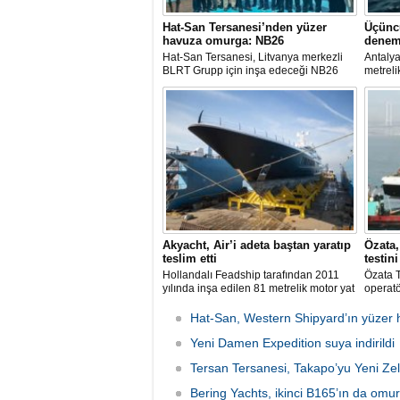
Hat-San Tersanesi’nden yüzer
Üçünc
havuza omurga: NB26
denem
Hat-San Tersanesi, Litvanya merkezli
Antalya
BLRT Grupp için inşa edeceği NB26
metreli
inşa numaralı yüzer havuzun omurga
serisin
yerleştirme törenini Yalova’daki
denemel
tersanesinde gerçekleştirdi.
Tekne b
Akyacht, Air’i adeta baştan yaratıp
Özata
teslim etti
testin
Hollandalı Feadship tarafından 2011
Özata T
yılında inşa edilen 81 metrelik motor yat
operatö
Air, Kocaeli merkezli Akyacht
şubat a
tersanesindeki büyük refit (yenileme)
gemide
Hat-San, Western Shipyard’ın yüzer 
sürecini başarıyla sonlandırdı.
Evacua
Yeni Damen Expedition suya indirildi
başarıy
Tersan Tersanesi, Takapo’yu Yeni Zel
Bering Yachts, ikinci B165’ın da omu