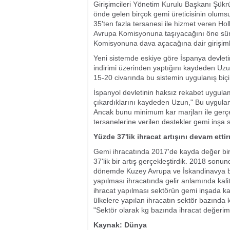
Girişimcileri Yönetim Kurulu Başkanı Şük
önde gelen birçok gemi üreticisinin olumsuz
35'ten fazla tersanesi ile hizmet veren Ho
Avrupa Komisyonuna taşıyacağını öne süre
Komisyonuna dava açacağına dair girişimle
Yeni sistemde eskiye göre İspanya devleti
indirimi üzerinden yaptığını kaydeden Uzun
15-20 civarında bu sistemin uygulanış biçi
İspanyol devletinin haksız rekabet uygula
çıkardıklarını kaydeden Uzun," Bu uygulam
Ancak bunu minimum kar marjları ile gerçek
tersanelerine verilen destekler gemi inşa
Yüzde 37'lik ihracat artışını devam etti
Gemi ihracatında 2017'de kayda değer bir
37'lik bir artış gerçekleştirdik. 2018 son
dönemde Kuzey Avrupa ve İskandinavya bölg
yapılması ihracatında gelir anlamında kali
ihracat yapılması sektörün gemi inşada kal
ülkelere yapılan ihracatın sektör bazında 
"Sektör olarak kg bazında ihracat değerim
Kaynak: Dünya