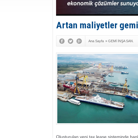
Artan maliyetler gemi 
Ana Sayfa
»
GEMİ İNŞA SAN.
Oluşturulan yeni tax lease sisteminde bank