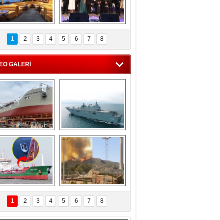
C'den 55 milyon 
5. Bosphorus Ship 
roluk turizm geliri 
Brokers Dinner, 
1
2
3
4
5
6
7
8
müjdesi
İstanbul’da yapıldı
EO GALERİ
eksan Tersanesi, 
TCG Anadolu, 
Başaran Bayrak 
tersane teknik 
tankerini suya 
seyrini tamamladı
indirdi
Göçmenlerin 
Milas’taki yangın 
imdadına Türk 
yeniden termik 
1
2
3
4
5
6
7
8
hipli MINA DENIZ 
santrallere doğru 
yetişti
ilerliyor