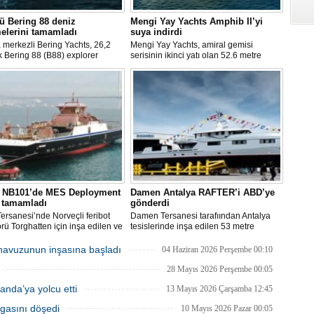
ü Bering 88 deniz
Mengi Yay Yachts Amphib II’yi
elerini tamamladı
suya indirdi
 merkezli Bering Yachts, 26,2
Mengi Yay Yachts, amiral gemisi
k Bering 88 (B88) explorer
serisinin ikinci yatı olan 52.6 metre
in üçüncü teknesinin ilk deniz
uzunluğundaki Amphib II’yi,
erini tamamladığını açıkladı.
İstanbul’daki Tuzla tersanelerinde
u yaz teslim edilecek.
başarıyla denize indirildi.
, NB101’de MES Deployment
Damen Antalya RAFTER’i ABD’ye
i tamamladı
gönderdi
ersanesi’nde Norveçli feribot
Damen Tersanesi tarafıından Antalya
rü Torghatten için inşa edilen ve
tesislerinde inşa edilen 53 metre
yında denize indirilen NB101
uzunluğundaki 'Rafter' adlı yat destek
 gerçekleştirilen MES (Marine
gemisi ABD’ye doğru yola çıktı.
havuzunun inşasına başladı
04 Haziran 2026 Perşembe 00:10
tion System) Deployment Testi
la tamamlandı.
28 Mayıs 2026 Perşembe 00:05
anda’ya yolcu etti
13 Mayıs 2026 Çarşamba 12:45
rgasını döşedi
10 Mayıs 2026 Pazar 00:05