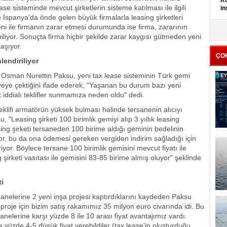
Kü
ease sisteminde mevcut şirketlerin sisteme katılması ile ilgili
in
e İspanya'da önde gelen büyük firmalarla leasing şirketleri
ni ile firmanın zarar etmesi durumunda ise firma, zararının
K
liyor. Sonuçta firma hiçbir şekilde zarar kaygısı gütmeden yeni
Kı
taşıyor.
it
ÇO
lendiriliyor
Osman Nurettin Paksu, yeni tax lease sisteminin Türk gemi
iyeye çektiğini ifade ederek, "Yaşanan bu durum bazı yeni
iddialı teklifler sunmamıza neden oldu" dedi.
teklifi armatörün yüksek bulması halinde tersanenin alıcıyı
, "Leasing şirketi 100 birimlik gemiyi alıp 3 yıllık leasing
ing şirketi tersaneden 100 birime aldığı geminin bedelinin
r, bu da ona ödemesi gereken vergiden indirim sağladığı için
iyor. Böylece tersane 100 birimlik gemisini mevcut fiyatı ile
 şirketi vasıtası ile gemisini 83-85 birime almış oluyor" şeklinde
ti
anelerine 2 yeni inşa projesi kaptırdıklarını kaydeden Paksu
 proje için bizim satış rakamımız 35 milyon euro civarında idi. Bu
nelerine karşı yüzde 8 ile 10 arası fiyat avantajımız vardı.
 yüzde 4-5 düşük fiyat verebildiler (tax lease'in oluşturduğu