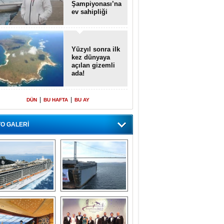
Şampiyonası’na
ev sahipliği
yapacak
Yüzyıl sonra ilk
kez dünyaya
açılan gizemli
ada!
|
|
DÜN
BU HAFTA
BU AY
O GALERİ
emi içinde gemi” 
Dünyada tek! 
konsepti ile MSC 
Denizaltı yüzer 
Splendida
havuzu intikal 
seyrine başladı