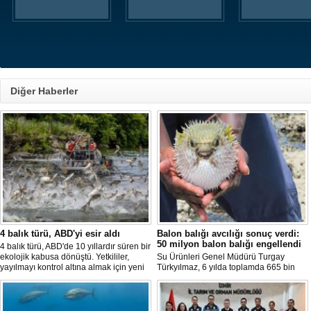
Diğer Haberler
4 balık türü, ABD'yi esir aldı
Balon balığı avcılığı sonuç verdi:
50 milyon balon balığı engellendi
4 balık türü, ABD'de 10 yıllardır süren bir
ekolojik kabusa dönüştü. Yetkililer,
Su Ürünleri Genel Müdürü Turgay
yayılmayı kontrol altına almak için yeni
Türkyılmaz, 6 yılda toplamda 665 bin
projeler geliştirirken, uzmanlar
balon balığının ekosistemden
tamamen yok edilmenin imkansız
uzaklaştırıldığını belirterek, "Balon balığı
olduğunu belirtiyor.
avcılığı sayesinde, yaklaşık 50 milyon
yeni balon balığının ekosisteme