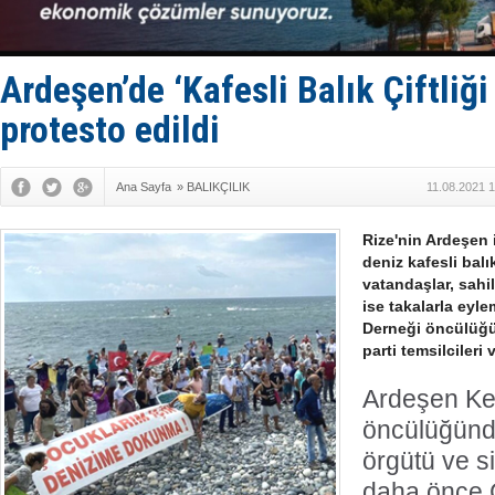
GİMBİRDER 
35 milyon T
İnsansız c
Yüzyıl son
Ardeşen’de ‘Kafesli Balık Çiftliği
Anadolu Te
protesto edildi
Ana Sayfa
»
BALIKÇILIK
11.08.2021 
Rize'nin Ardeşen 
deniz kafesli balı
vatandaşlar, sah
ise takalarla eyl
Derneği öncülüğü
parti temsilcileri
Ardeşen Ke
öncülüğünde
örgütü ve si
daha önce Ç