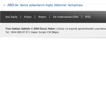
ABD’de 'deniz aslanlarını toplu öldürme' tartışması
|
|
|
|
Ana Sayfa
Künye
İletişim
Sık Kullanılanlara Ekle
RSS
Tüm Hakları Saklıdır © 2004 Deniz Haber
| İzinsiz ve kaynak gösterilmeden yayınlan
Tel : 0544 880 87 87 |
Haber Scripti
:
CM Bilişim