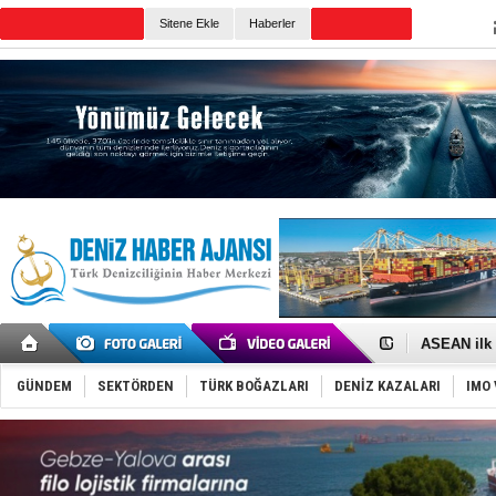
Sitene Ekle
Haberler
Günün Haberleri
D-Marin, A
Van’da inş
ASEAN ilk 
TAYK - Eke
İstanbul v
GÜNDEM
SEKTÖRDEN
TÜRK BOĞAZLARI
DENİZ KAZALARI
IMO 
TEKNOFEST 
Tersane işç
İngiliz akt
FESCO, Kar
DESE, BIMC