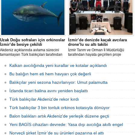
katılması önlendi." dedi.
Uzak Doğu sofraları için orkinoslar
İzmir’de denizde kaçak avcılara
İzmir’de besiye çekildi
drone’lu su altı takibi
Akdeniz açıklarında avlama sürecini
İzmir Tarım ve Orman İl Müdürlüğü
tamamlayan Türk balıkçıları tarafından
tarafından hayata geçirilen proje
İzmir'deki çiftliklere nakledilen
kapsamında, denizlerdeki kaçak
orkinoslar, Uzak Doğu ülkelerine ihraç
faaliyetleri anlık olarak tespit edebilen
Kalkan avcılığında yeni kurallar ve kotalar açıklandı
edilmek için özenle bakılıyor.
hava ve su altı dronları sahada aktif
olarak kullanılmaya başlandı.
Bu balığın hem eti hem havyarı çok değerli
Balıkçılar yeni sezona hazırlanıyor: Umut palamutta
İzlanda ticari balina avını yeniden başlattı
Türk balıkçılar Akdeniz'de rekor kırdı
Türk balıkçılar 3 bin tonluk orkinos kotasıyla dönüyor
Balon balıkları artık Akdeniz'de yerleşik düzene geçti
Yeni BAGİS cihazları devrede: Yasa dışı avcılığa akıllı engel
Norveçli şirket İzmir’de su ürünleri pazarına el attı