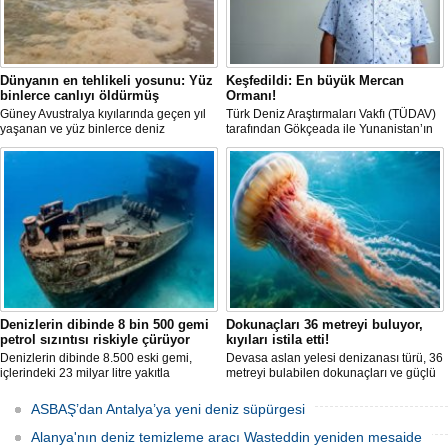
Dünyanın en tehlikeli yosunu: Yüz
Keşfedildi: En büyük Mercan
binlerce canlıyı öldürmüş
Ormanı!
Güney Avustralya kıyılarında geçen yıl
Türk Deniz Araştırmaları Vakfı (TÜDAV)
yaşanan ve yüz binlerce deniz
tarafından Gökçeada ile Yunanistan’ın
canlısının ölümüne yol açan çevre
Semadirek Adası arasında yürütülen
felaketinin arkasındaki yosun türü
araştırmada, Türkiye kara sularında 70
incelendi. Araştırmacılar, söz konusu
ila 120 metre derinlikte ve 2
mikroalgin bugüne kadar incelenen
kilometreden fazla uzunlukta, Ege
türler arasında en zehirli örnek
Denizi’ndeki en büyük mercan ormanı
olduğunu ortaya çıkardı.
keşfedildi.
Denizlerin dibinde 8 bin 500 gemi
Dokunaçları 36 metreyi buluyor,
petrol sızıntısı riskiyle çürüyor
kıyıları istila etti!
Denizlerin dibinde 8.500 eski gemi,
Devasa aslan yelesi denizanası türü, 36
içlerindeki 23 milyar litre yakıtla
metreyi bulabilen dokunaçları ve güçlü
paslanıyor. Bilim insanları, bu
zehriyle kıyıları istila etti. Uzmanlar,
enkazlardan olası petrol sızıntılarının
akıntıların bu olağan dışı yoğunluğa
ASBAŞ’dan Antalya’ya yeni deniz süpürgesi
deniz ekosistemleri için büyük bir tehdit
neden olduğunu belirtiyor.
oluşturduğunu belirtiyor.
Alanya'nın deniz temizleme aracı Wasteddin yeniden mesaide