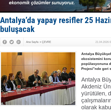
Dünyanın e
Hürmüz’de
Rusya'nın g
Keşfedildi
Antalya’da yapay resifler 25 Hazi
D-Marin, A
buluşacak
Ana Sayfa
»
ÇEVRE
21.04.2026 0
Antalya Büyükşeh
ekosistemini koru
popülasyonuna de
Projesi”nde geri 
Antalya Büy
Akdeniz Üniv
yürütülen, 
çalışmaları
olarak kabu