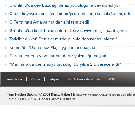
Grönland'da dev buzdağı deniz yolculuğuna devam ediyor
Çıralı’da yavru deniz kaplumbağalarının zorlu yolculuğu başladı
Q Terminals Antalya’nın denizini temizledi!
Grönland'da kritik buzul seferi: Deniz seviyeleri için saat işliyor
Taticiler dikkat! Denizlerimizde pusula denizanası alarmı!
Kemer'de 'Dumansız Plaj' uygulaması başladı
Caretta caretta yavrularının deniz yolculuğu başladı
"Marmara'da deniz suyu sıcaklığı 50 yılda 2,5 derece arttı"
|
|
|
|
Ana Sayfa
Künye
İletişim
Sık Kullanılanlara Ekle
RSS
Tüm Hakları Saklıdır © 2004 Deniz Haber
| İzinsiz ve kaynak gösterilmeden yayınlan
Tel : 0544 880 87 87 |
Haber Scripti
:
CM Bilişim