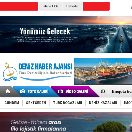
Sitene Ekle
Haberler
Günün Haberleri
Tatil hesab
Rusya, göl
Enejota ti
Denizcilik
Türkiye’den
GÜNDEM
SEKTÖRDEN
TÜRK BOĞAZLARI
DENİZ KAZALARI
IMO 
‘14. Olymp
Taksi Botla
TÜRKLİM Ba
SOCAR da M
Türkiye'nin