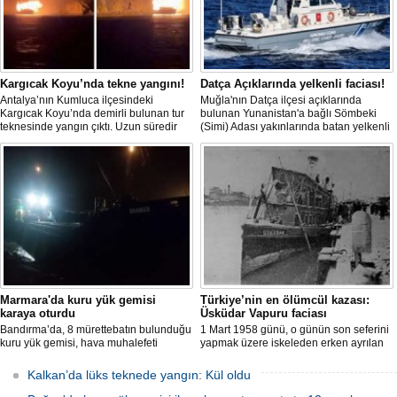
Kargıcak Koyu’nda tekne yangını!
Datça Açıklarında yelkenli faciası!
Antalya’nın Kumluca ilçesindeki
Muğla'nın Datça ilçesi açıklarında
Kargıcak Koyu’nda demirli bulunan tur
bulunan Yunanistan'a bağlı Sömbeki
teknesinde yangın çıktı. Uzun süredir
(Simi) Adası yakınlarında batan yelkenli
kullanılmadığı belirtilen ve içerisinde
teknedeki 9 kişiden 8'i sağ olarak
kimsenin bulunmadığı tekne, itfaiyenin
kurtarılırken, kaybolan 1 kişi için deniz
karadan müdahale edememesi
ve havadan geniş çaplı arama kurtarma
nedeniyle tamamen yanarak
çalışması başlatıldı.
kullanılamaz hale geldi.
Marmara'da kuru yük gemisi
Türkiye’nin en ölümcül kazası:
karaya oturdu
Üsküdar Vapuru faciası
Bandırma’da, 8 mürettebatın bulunduğu
1 Mart 1958 günü, o günün son seferini
kuru yük gemisi, hava muhalefeti
yapmak üzere iskeleden erken ayrılan
nedeniyle karaya oturdu. Gemiyi
Üsküdar Vapuru bir daha geri
kurtarma çalışmaları sürüyor.
dönemedi.
Kalkan’da lüks teknede yangın: Kül oldu