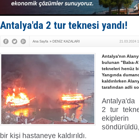
Keşfedildi
D-Marin, A
Van’da inş
ASEAN ilk 
Antalya'da 2 tur teknesi yandı!
TAYK - Eke
Ana Sayfa
»
DENİZ KAZALARI
21.03.2024 1
Antalya'nın Alany
bulunan "Baba-A" 
tekneleri henüz b
Yangında dumanda
kaldırılırken Ala
tarafından adli so
Antalya'da 
2 tur tekn
ekipler
söndürüldü
bir kişi hastaneye kaldırıldı.