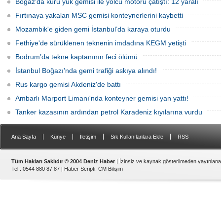
Boğaz'da kuru yük gemisi ile yolcu motoru çatıştı: 12 yaralı
Fırtınaya yakalan MSC gemisi konteynerlerini kaybetti
Mozambik'e giden gemi İstanbul’da karaya oturdu
Fethiye'de sürüklenen teknenin imdadına KEGM yetişti
Bodrum’da tekne kaptanının feci ölümü
İstanbul Boğazı'nda gemi trafiği askıya alındı!
Rus kargo gemisi Akdeniz'de battı
Ambarlı Marport Limanı'nda konteyner gemisi yan yattı!
Tanker kazasının ardından petrol Karadeniz kıyılarına vurdu
|
|
|
|
Ana Sayfa
Künye
İletişim
Sık Kullanılanlara Ekle
RSS
Tüm Hakları Saklıdır © 2004 Deniz Haber
| İzinsiz ve kaynak gösterilmeden yayınlan
Tel : 0544 880 87 87 |
Haber Scripti
:
CM Bilişim