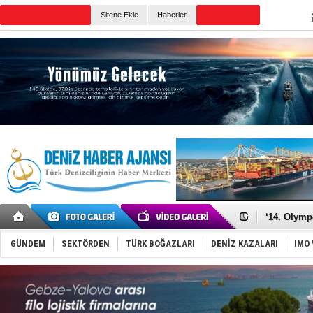
Sitene Ekle
Haberler
Günün Haberleri
Denizcilik
Türkiye’den
‘14. Olymp
Taksi Botla
TÜRKLİM Ba
GÜNDEM
SEKTÖRDEN
TÜRK BOĞAZLARI
DENİZ KAZALARI
IMO 
SOCAR da M
Türkiye'nin
Dünyanın e
Hürmüz’de
Rusya'nın g