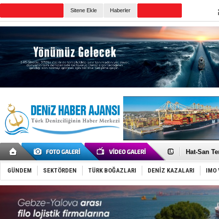
Sitene Ekle
Haberler
Günün Haberleri
Türk Loydu
Hüseyin Me
Hat-San Te
Med Marine
KOSDER’den
GÜNDEM
SEKTÖRDEN
TÜRK BOĞAZLARI
DENİZ KAZALARI
IMO 
Kalyoncu’da
Tekne, su a
Bacasında 
Dışişleri B
Depo ve tek