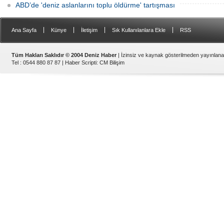
ABD’de 'deniz aslanlarını toplu öldürme' tartışması
|
|
|
|
Ana Sayfa
Künye
İletişim
Sık Kullanılanlara Ekle
RSS
Tüm Hakları Saklıdır © 2004 Deniz Haber
| İzinsiz ve kaynak gösterilmeden yayınlan
Tel : 0544 880 87 87 |
Haber Scripti
:
CM Bilişim