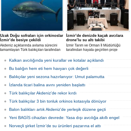
katılması önlendi." dedi.
Uzak Doğu sofraları için orkinoslar
İzmir’de denizde kaçak avcılara
İzmir’de besiye çekildi
drone’lu su altı takibi
Akdeniz açıklarında avlama sürecini
İzmir Tarım ve Orman İl Müdürlüğü
tamamlayan Türk balıkçıları tarafından
tarafından hayata geçirilen proje
İzmir'deki çiftliklere nakledilen
kapsamında, denizlerdeki kaçak
orkinoslar, Uzak Doğu ülkelerine ihraç
faaliyetleri anlık olarak tespit edebilen
Kalkan avcılığında yeni kurallar ve kotalar açıklandı
edilmek için özenle bakılıyor.
hava ve su altı dronları sahada aktif
olarak kullanılmaya başlandı.
Bu balığın hem eti hem havyarı çok değerli
Balıkçılar yeni sezona hazırlanıyor: Umut palamutta
İzlanda ticari balina avını yeniden başlattı
Türk balıkçılar Akdeniz'de rekor kırdı
Türk balıkçılar 3 bin tonluk orkinos kotasıyla dönüyor
Balon balıkları artık Akdeniz'de yerleşik düzene geçti
Yeni BAGİS cihazları devrede: Yasa dışı avcılığa akıllı engel
Norveçli şirket İzmir’de su ürünleri pazarına el attı