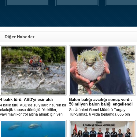
Diğer Haberler
4 balık türü, ABD'yi esir aldı
Balon balığı avcılığı sonuç verdi:
50 milyon balon balığı engellendi
4 balık türü, ABD'de 10 yıllardır süren bir
ekolojik kabusa dönüştü. Yetkililer,
Su Ürünleri Genel Müdürü Turgay
yayılmayı kontrol altına almak için yeni
Türkyılmaz, 6 yılda toplamda 665 bin
projeler geliştirirken, uzmanlar
balon balığının ekosistemden
tamamen yok edilmenin imkansız
uzaklaştırıldığını belirterek, "Balon balığı
olduğunu belirtiyor.
avcılığı sayesinde, yaklaşık 50 milyon
yeni balon balığının ekosisteme