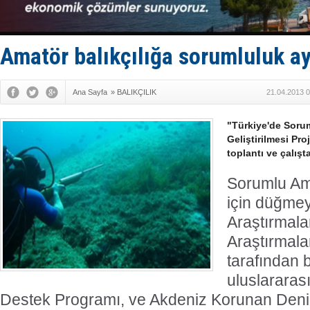
Kruvaziyer 
SES Yacht
Kargıcak K
Denizlerin 
Amatör balıkçılığa sorumluluk ay
İstanbul: 
Ana Sayfa
»
BALIKÇILIK
21.04.2013 0
"Türkiye'de Sorum
Geliştirilmesi Pr
toplantı ve çalışta
Sorumlu Ama
için düğmey
Araştırmala
Araştırmal
tarafından b
uluslarara
Destek Programı, ve Akdeniz Korunan Deniz 