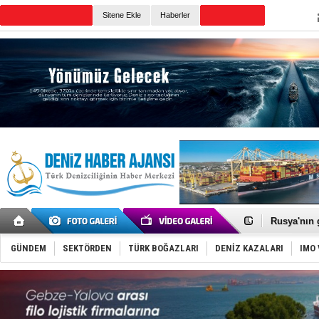
TURKISH MARITIME
Sitene Ekle
Haberler
CANLI YAYIN
Günün Haberleri
Dünyanın e
Hürmüz’de
Rusya'nın g
Keşfedildi
D-Marin, A
GÜNDEM
SEKTÖRDEN
TÜRK BOĞAZLARI
DENİZ KAZALARI
IMO 
Van’da inş
ASEAN ilk 
TAYK - Eke
İstanbul v
TEKNOFEST 