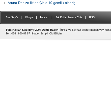
Aruna Denizcilik’ten Çin’e 10 gemilik sipariş
|
|
|
|
Ana Sayfa
Künye
İletişim
Sık Kullanılanlara Ekle
RSS
Tüm Hakları Saklıdır © 2004 Deniz Haber
| İzinsiz ve kaynak gösterilmeden yayınlan
Tel : 0544 880 87 87 |
Haber Scripti
:
CM Bilişim