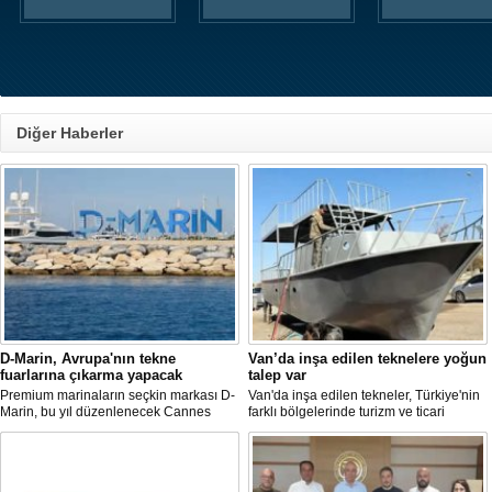
Diğer Haberler
D-Marin, Avrupa'nın tekne
Van’da inşa edilen teknelere yoğun
fuarlarına çıkarma yapacak
talep var
Premium marinaların seçkin markası D-
Van'da inşa edilen tekneler, Türkiye'nin
Marin, bu yıl düzenlenecek Cannes
farklı bölgelerinde turizm ve ticari
Yachting Festival ve Cenova
faaliyetlerde kullanılmak üzere deniz ve
Uluslararası Tekne Fuarı'nda
göllerle buluşuyor. Müşterilerin
ziyaretçileriyle yeniden buluşmaya
taleplerine göre özel olarak tasarlanan
hazırlanıyor.
tekneler, donanım ve özelliklerine göre