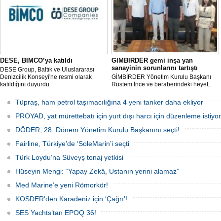
şekillendirilerek teslim ediliyor.
DESE, BIMCO’ya katıldı
GİMBİRDER gemi inşa yan
sanayinin sorunlarını tartıştı
DESE Group, Baltık ve Uluslararası
Denizcilik Konseyi'ne resmi olarak
GİMBİRDER Yönetim Kurulu Başkanı
katıldığını duyurdu.
Rüstem İnce ve beraberindeki heyet,
YTSO Başkanı Cemil Demiryürek’i
ziyaret etti. Görüşmede tersane taşeron
Tüpraş, ham petrol taşımacılığına 4 yeni tanker daha ekliyor
firmalarının yaşadığı sektörel sorunlar
ile vergi uygulamalarındaki
PROYAD, yat mürettebatı için yurt dışı harcı için düzenleme istiyor
mağduriyetler ele alındı.
DÖDER, 28. Dönem Yönetim Kurulu Başkanını seçti!
Fairline, Türkiye’de ‘SoleMarin’i seçti
Türk Loydu’na Süveyş tonaj yetkisi
Hüseyin Mengi: “Yapay Zekâ, Ustanın yerini alamaz”
Med Marine’e yeni Römorkör!
KOSDER’den Karadeniz için ‘Çağrı’!
SES Yachts’tan EPOQ 36!