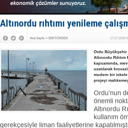
Tersane işç
İngiliz akt
FESCO, Kar
DESE, BIMC
Altınordu rıhtımı yenileme çalışm
GİMBİRDER 
Ana Sayfa
»
SEKTÖRDEN
17.07.2025 0
Ordu Büyükşehir B
Altınordu Rıhtım 
kapsamında, mevc
uzatılarak kruvaz
modern bir iskele
projeyi mahkemey
Ordu’nun de
önemli nokt
Altınordu Rı
kullanım ö
gerekçesiyle liman faaliyetlerine kapatılmışt