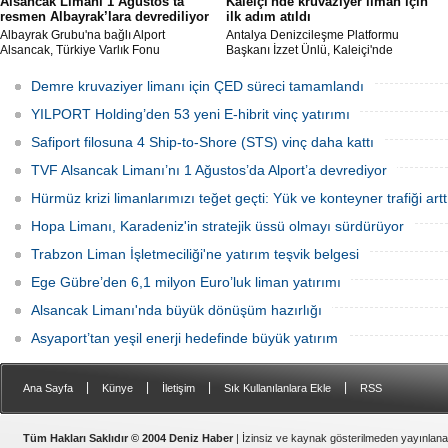
Alsancak Limanı 1 Ağustos’ta
Kaleiçi'nde kruvaziyer liman için
resmen Albayrak’lara devrediliyor
ilk adım atıldı
Albayrak Grubu'na bağlı Alport
Antalya Denizcileşme Platformu
Alsancak, Türkiye Varlık Fonu
Başkanı İzzet Ünlü, Kaleiçi'nde
mülkiyetindeki İzmir Alsancak Limanı'nın
kruvaziyer liman yapımıyla ilgili
yük limanı işletmesini 1 Ağustos 2026
Ulaştırma ve Altyapı Bakanlığı 6'ncı
Demre kruvaziyer limanı için ÇED süreci tamamlandı
itibarıyla devralacağını liman
Bölge Müdürlüğü tarafından teknik
kullanıcılarına gönderdiği resmi yazıyla
çalışma başlatıldığını açıkladı.
YILPORT Holding’den 53 yeni E-hibrit vinç yatırımı
duyurdu.
Safiport filosuna 4 Ship-to-Shore (STS) vinç daha kattı
TVF Alsancak Limanı’nı 1 Ağustos’da Alport’a devrediyor
Hürmüz krizi limanlarımızı teğet geçti: Yük ve konteyner trafiği artt
Hopa Limanı, Karadeniz'in stratejik üssü olmayı sürdürüyor
Trabzon Liman İşletmeciliği'ne yatırım teşvik belgesi
Ege Gübre’den 6,1 milyon Euro’luk liman yatırımı
Alsancak Limanı'nda büyük dönüşüm hazırlığı
Asyaport’tan yeşil enerji hedefinde büyük yatırım
|
|
|
|
Ana Sayfa
Künye
İletişim
Sık Kullanılanlara Ekle
RSS
Tüm Hakları Saklıdır © 2004 Deniz Haber
| İzinsiz ve kaynak gösterilmeden yayınlan