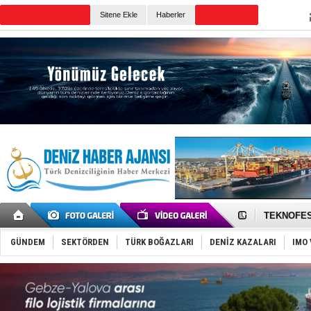
Sitene Ekle
Haberler
Günün Haberleri
TAYK - Eke
İstanbul v
TEKNOFEST 
Tersane işç
İngiliz akt
GÜNDEM
SEKTÖRDEN
TÜRK BOĞAZLARI
DENİZ KAZALARI
IMO 
FESCO, Kar
DESE, BIMC
GİMBİRDER 
35 milyon T
İnsansız c