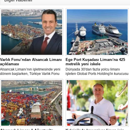
Diğer Haberler
Varlık Fonu’ndan Alsancak Limanı
Ege Port Kuşadası Limanı'na 425
açıklaması
metrelik yeni iskele
Alsancak Limanı’nın işletmesinde yeni
Dünyada 30'dan fazla yolcu limanı
dönem başlarken, Türkiye Varlık Fonu
işleten Global Ports Holding'in kurucusu
Yatırımlardan Sorumlu Genel Müdür
ve Yönetim Kurulu Başkanı Mehmet
Yardımcısı Aziz Murat Uluğ, limanda
Kutman'ın sahibi olduğu Ege Port
satış ya da imtiyaz devri yapılmadığını
Kuşadası, yeni bir yatırım hamlesine
belirterek, “Yük limanı operasyonlarını
hazırlanıyor.
yerli ve milli Alport’a teslim ettik”
açıklamasında bulundu.