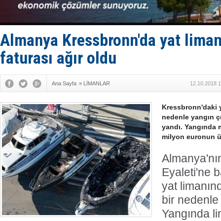
Yüzyıl son
Anadolu Te
Derince, I
Tüpraş, ha
Almanya Kressbronn'da yat liman
İTU AUV, D
faturası ağır oldu
Ana Sayfa
»
LİMANLAR
12.10.2018 1
Kressbronn'daki y
nedenle yangın ç
yandı. Yangında 
milyon euronun üz
Almanya'nı
Eyaleti'ne 
yat limanın
bir nedenle 
Yangında l