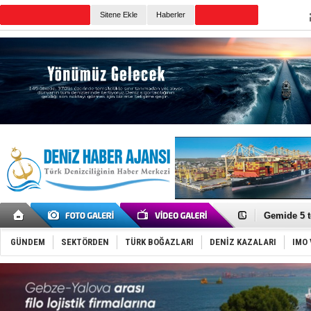
TURKISH MARITIME
Sitene Ekle
Haberler
CANLI YAYIN
Günün Haberleri
Dron saldı
'REGAL 1' i
Gemide 5 t
Yakıt barcı
Rus İHA’la
GÜNDEM
SEKTÖRDEN
TÜRK BOĞAZLARI
DENİZ KAZALARI
IMO 
Karadeniz’
Tatil hesab
Rusya, göl
Enejota ti
Denizcilik