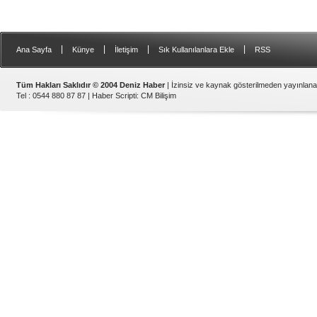
|
|
|
|
Ana Sayfa
Künye
İletişim
Sık Kullanılanlara Ekle
RSS
Tüm Hakları Saklıdır © 2004 Deniz Haber
| İzinsiz ve kaynak gösterilmeden yayınlan
Tel : 0544 880 87 87 |
Haber Scripti
:
CM Bilişim