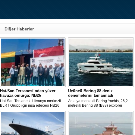
Diğer Haberler
Hat-San Tersanesi’nden yüzer
Üçüncü Bering 88 deniz
havuza omurga: NB26
denemelerini tamamladı
Hat-San Tersanesi, Litvanya merkezli
Antalya merkezli Bering Yachts, 26,2
BLRT Grupp için inşa edeceği NB26
metrelik Bering 88 (B88) explorer
inşa numaralı yüzer havuzun omurga
serisinin üçüncü teknesinin ilk deniz
yerleştirme törenini Yalova’daki
denemelerini tamamladığını açıkladı.
tersanesinde gerçekleştirdi.
Tekne bu yaz teslim edilecek.