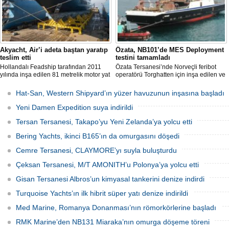
Akyacht, Air’i adeta baştan yaratıp
Özata, NB101’de MES Deployment
teslim etti
testini tamamladı
Hollandalı Feadship tarafından 2011
Özata Tersanesi’nde Norveçli feribot
yılında inşa edilen 81 metrelik motor yat
operatörü Torghatten için inşa edilen ve
Air, Kocaeli merkezli Akyacht
şubat ayında denize indirilen NB101
tersanesindeki büyük refit (yenileme)
gemide gerçekleştirilen MES (Marine
Hat-San, Western Shipyard’ın yüzer havuzunun inşasına başladı
sürecini başarıyla sonlandırdı.
Evacuation System) Deployment Testi
başarıyla tamamlandı.
Yeni Damen Expedition suya indirildi
Tersan Tersanesi, Takapo’yu Yeni Zelanda’ya yolcu etti
Bering Yachts, ikinci B165’ın da omurgasını döşedi
Cemre Tersanesi, CLAYMORE’yı suyla buluşturdu
Çeksan Tersanesi, M/T AMONITH’u Polonya’ya yolcu etti
Gisan Tersanesi Albros’un kimyasal tankerini denize indirdi
Turquoise Yachts’ın ilk hibrit süper yatı denize indirildi
Med Marine, Romanya Donanması’nın römorkörlerine başladı
RMK Marine’den NB131 Miaraka’nın omurga döşeme töreni