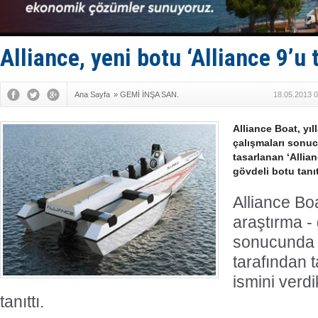
Türkiye’den
‘14. Olymp
Taksi Botla
TÜRKLİM Ba
Alliance, yeni botu ‘Alliance 9’u t
SOCAR da M
Ana Sayfa
»
GEMİ İNŞA SAN.
18.05.2013 0
Alliance Boat, yıl
çalışmaları sonu
tasarlanan ‘Allian
gövdeli botu tanıt
Alliance Boa
araştırma - 
sonucunda
tarafından t
ismini verdi
tanıttı.