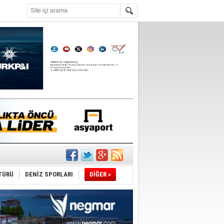
°C
ldürmüş
şüyor
TÜRÜ
DENİZ SPORLARI
DİĞER »
r