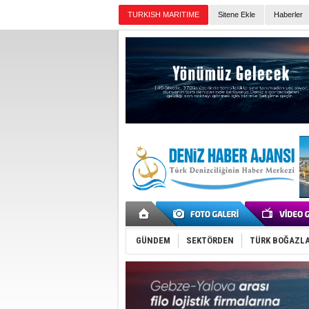
TURKISH MARITIME
Sitene Ekle
Haberler
Günün Haberleri
GÜNDEM
SEKTÖRDEN
TÜRK BOĞAZLA