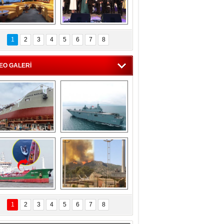
C'den 55 milyon 
5. Bosphorus Ship 
roluk turizm geliri 
Brokers Dinner, 
1
2
3
4
5
6
7
8
müjdesi
İstanbul’da yapıldı
EO GALERİ
eksan Tersanesi, 
TCG Anadolu, 
Başaran Bayrak 
tersane teknik 
tankerini suya 
seyrini tamamladı
indirdi
Göçmenlerin 
Milas’taki yangın 
imdadına Türk 
yeniden termik 
1
2
3
4
5
6
7
8
hipli MINA DENIZ 
santrallere doğru 
yetişti
ilerliyor