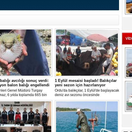
MS
eu
VİD
Ç
balığı avcılığı sonuç verdi:
1 Eylül mesaisi başladı! Balıkçılar
yon balon balığı engellendi
yeni sezon için hazırlanıyor
nleri Genel Müdürü Turgay
Ordu'da balıkçılar, 1 Eylül'de başlayacak
maz, 6 yılda toplamda 665 bin
deniz avı sezonu öncesinde
alığının ekosistemden
hazırlıklarını hızlandırdı. Av yasağı
ırıldığını belirterek, "Balon balığı
dönemini boş geçirmeyen ekipler,
ı sayesinde, yaklaşık 50 milyon
ağlardan teknelere kadar tüm
lon balığının ekosisteme
ekipmanlarını elden geçirerek yeni
sı önlendi." dedi.
sezona hazırlanıyor.
sa