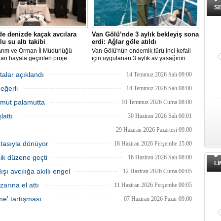
S
de denizde kaçak avcılara
Van Gölü’nde 3 aylık bekleyiş sona
lu su altı takibi
erdi: Ağlar göle atıldı
arım ve Orman İl Müdürlüğü
Van Gölü'nün endemik türü inci kefali
dan hayata geçirilen proje
için uygulanan 3 aylık av yasağının
ında, denizlerdeki kaçak
sona ermesiyle balıkçılar ağlarını
leri anlık olarak tespit edebilen
yeniden suyla buluşturdu ve yeni av
talar açıklandı
14 Temmuz 2026 Salı 09:00
 su altı dronları sahada aktif
sezonu başladı.
eğerli
kullanılmaya başlandı.
14 Temmuz 2026 Salı 08:00
 Umut palamutta
10 Temmuz 2026 Cuma 08:00
lattı
30 Haziran 2026 Salı 00:01
29 Haziran 2026 Pazartesi 09:00
otasıyla dönüyor
18 Haziran 2026 Perşembe 15:00
şik düzene geçti
16 Haziran 2026 Salı 08:00
L
ı avcılığa akıllı engel
12 Haziran 2026 Cuma 00:05
zarına el attı
11 Haziran 2026 Perşembe 00:05
me' tartışması
07 Haziran 2026 Pazar 09:00