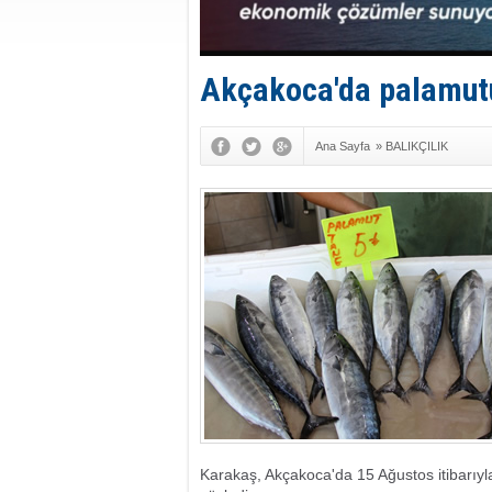
Akçakoca'da palamutu
Ana Sayfa
»
BALIKÇILIK
Karakaş, Akçakoca'da 15 Ağustos itibarıyl