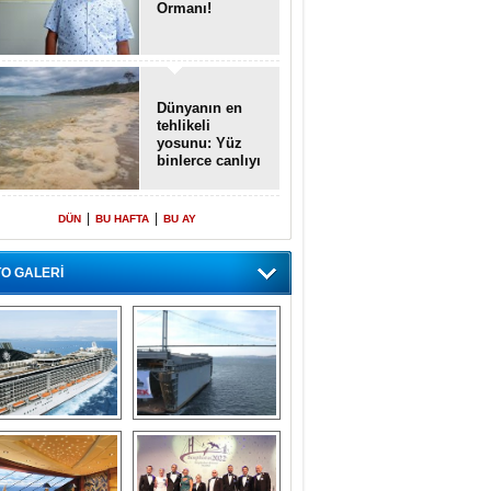
Ormanı!
Dünyanın en
tehlikeli
yosunu: Yüz
binlerce canlıyı
öldürmüş
|
|
DÜN
BU HAFTA
BU AY
O GALERİ
emi içinde gemi” 
Dünyada tek! 
konsepti ile MSC 
Denizaltı yüzer 
Splendida
havuzu intikal 
seyrine başladı