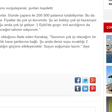
Kü
in
unu vurgulayarak, şunları kaydetti:
K
rlar. Günde çapara ile 200-300 palamut tutabiliyorlar. Bu da
Kı
. Fiyatlar da çok iyi durumda. Şu an balıkçı çok iyi kazanıyor.
it
nda çok iyi gidiyor. 1 Eylül'de gırgır, trol avcılığının da
ÇO
şeceğini tahmin ediyorum."
tör olduğunu ifade eden Karakaş, "Sezonun çok iyi olacağını ön
ık hava şartlarına bağlı. Şu anda deniz suyu sıcaklığı 2
alığın göçünü etkileyecektir. Suyun soğuması lazım." diye