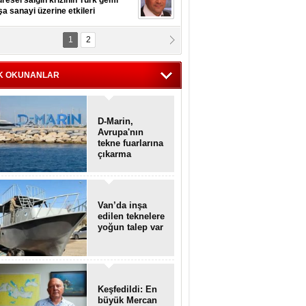
resel salgın krizinin Türk gemi
şa sanayi üzerine etkileri
1
2
pt. MESUT AZMİ GÖKSOY
lavuz kaptan kardeşlerime
hafen...
K OKUNANLAR
D-Marin,
Avrupa'nın
tekne fuarlarına
çıkarma
yapacak
Van’da inşa
edilen teknelere
yoğun talep var
Keşfedildi: En
büyük Mercan