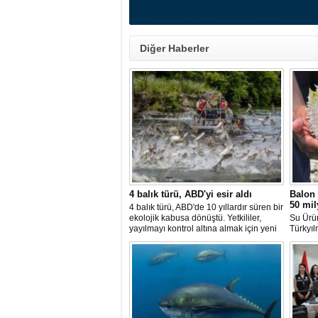
Diğer Haberler
4 balık türü, ABD'yi esir aldı
Balon 
50 mil
4 balık türü, ABD'de 10 yıllardır süren bir
ekolojik kabusa dönüştü. Yetkililer,
Su Ürü
yayılmayı kontrol altına almak için yeni
Türkyıl
projeler geliştirirken, uzmanlar
balon b
tamamen yok edilmenin imkansız
uzaklaşt
olduğunu belirtiyor.
avcılığ
yeni ba
katılma