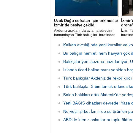
Uzak Doğu sofraları için orkinoslar
İzmir’
İzmir’de besiye çekildi
drone’
Akdeniz açıklarında avlama sürecini
İzmir T
tamamlayan Türk balıkçıları tarafından
tarafın
İzmir'deki çiftliklere nakledilen
kapsam
orkinoslar, Uzak Doğu ülkelerine ihraç
faaliyet
Kalkan avcılığında yeni kurallar ve ko
edilmek için özenle bakılıyor.
hava ve
Bu balığın hem eti hem havyarı çok d
olarak 
Balıkçılar yeni sezona hazırlanıyor:
İzlanda ticari balina avını yeniden baş
Türk balıkçılar Akdeniz'de rekor kırdı
Türk balıkçılar 3 bin tonluk orkinos k
Balon balıkları artık Akdeniz'de yerle
Yeni BAGİS cihazları devrede: Yasa dış
Norveçli şirket İzmir’de su ürünleri pa
ABD’de 'deniz aslanlarını toplu öldür