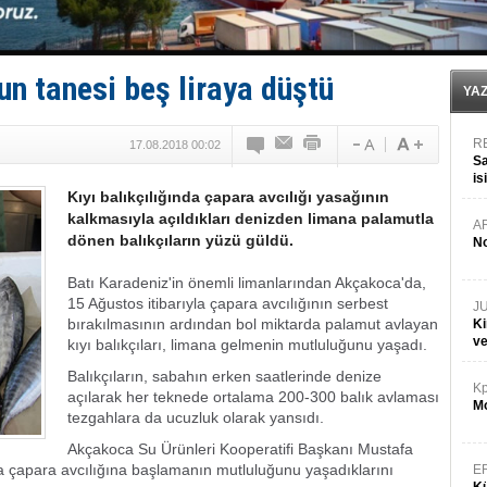
Tersane işçilerinin direnişi, kazanımla sonuçlandı
İngiliz aktivistler, gemide mahsur kaldı!
FESCO, Karadeniz'de yeni sevkiyat taleplerini durdur
DESE, BIMCO’ya katıldı
n tanesi beş liraya düştü
GİMBİRDER gemi inşa yan sanayinin sorunlarını tartış
YA
R
17.08.2018 00:02
Sa
is
Kıyı balıkçılığında çapara avcılığı yasağının
da
kalkmasıyla açıldıkları denizden limana palamutla
A
dönen balıkçıların yüzü güldü.
No
Batı Karadeniz'in önemli limanlarından Akçakoca'da,
15 Ağustos itibarıyla çapara avcılığının serbest
J
bırakılmasının ardından bol miktarda palamut avlayan
Ki
v
kıyı balıkçıları, limana gelmenin mutluluğunu yaşadı.
Balıkçıların, sabahın erken saatlerinde denize
Kp
açılarak her teknede ortalama 200-300 balık avlaması
Mo
tezgahlara da ucuzluk olarak yansıdı.
Akçakoca Su Ürünleri Kooperatifi Başkanı Mustafa
a çapara avcılığına başlamanın mutluluğunu yaşadıklarını
E