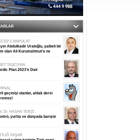
du
tı
ZARLAR
ECEP CANPOLAT
yın Abdulkadir Uraloğlu, şaibeli bir
im olan Ali Kurumahmut’a ne
nışıyorsunuz?
RET TAŞCIYAN
rdic Plan 2023’e Dair
URNAL
rli geçmişi olanlar, ahlak dersi
eremez!
t. Dr. HASAN TERZİ
ntrö, yurtta ve dünyada barıştır
RTUĞ YAŞAR