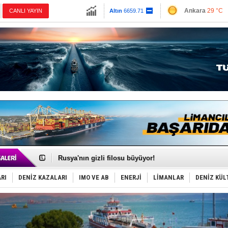
13779.39
Ankara
29 °C
CANLI YAYIN
Altın
6659.71
İzmir
31 °C
Dolar
47.6791
Antalya
33 °C
Euro
55.1258
Muğla
31 °C
Çanakkale
30 
Dünyanın en tehlikeli yosunu: Yüz binlerce canlıyı ö
Hürmüz’de bekleyen gemiler biyolojik bombaya dönü
Rusya'nın gizli filosu büyüyor!
Keşfedildi: En büyük Mercan Ormanı!
D-Marin, Avrupa'nın tekne fuarlarına çıkarma yapacak
RI
DENİZ KAZALARI
IMO VE AB
ENERJİ
LİMANLAR
DENİZ KÜL
Van’da inşa edilen teknelere yoğun talep var
ASEAN ilk P&I Sigorta Kulübünü kurmaya hazırlanıyo
TAYK - Eker Olympos Regatta'da ilk start!
İstanbul ve Çanakkale: 6 ayda 40.000 gemi
TEKNOFEST ‘Mavi Vatan’ ziyaretçi kayıtları başladı!