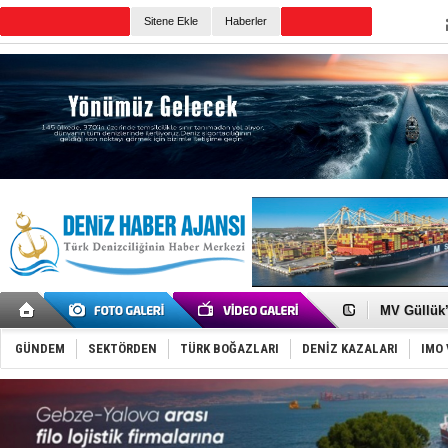
TURKISH MARITIME
Sitene Ekle
Haberler
CANLI YAYIN
Günün Haberleri
Şahika Erc
Tayland'da
MV Güllük’e
Denizde ye
Füze ve İHA
GÜNDEM
SEKTÖRDEN
TÜRK BOĞAZLARI
DENİZ KAZALARI
IMO 
İran belirsi
Uzmanlar u
Gemi tasar
Makine arı
Dron saldı