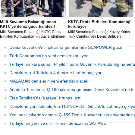
Milli Savunma Bakanlığı’ndan
KKTC Deniz Birlikleri Komutanlığı
KKTC'ye deniz gücü hamlesi!
kuruluyor
Milli Savunma Bakanlığı, KKTC Deniz
Millî Savunma Bakanlığı, Kuzey Kıbrıs
Birlikleri Komutanlığı’nın güçlendirilmesi
Türk Cumhuriyeti Deniz Birlikleri
amacıyla personelin Türk Deniz
Komutanlığının kurulması ve
Kuvvetleri'ne ait savaş gemilerinde
kapasitesinin artırılması kapsamında
Deniz Kuvvetleri’nin çıkarma gemilerinde SEAPOWER gücü!
eğitim aldığını açıkladı.
Güvenlik Kuvvetleri Komutanlığı
personeline liman ve seyir/gemicilik
Türk Donanması'na yeni gemiler katılıyor
eğitimleri verildiğini açıkladı
Türkiye'nin kara suları 44 yıldır Sahil Güvenlik Komutanlığına em
Denizkurdu-II Tatbikatı 4 denizde birden başlıyor
MALAMAN denizlerin yeni efendisi olacak
Anadolu Tersanesi, Ç-160 çıkarma gemisini Deniz Kuvvetleri’ne tes
Efes Tatbikatı’da ‘Karayel’ fırtınası esti
Denizlerin yerli teknolojileri TEKNOFEST Gölcük’te sahneye çıkıyo
Yeni nesil çıkarma gemisi Ç-159 Deniz Kuvvetleri'nin envanterine g
Türkiye’nin yerli ve milli ilk mini denizaltısı SAHA’da