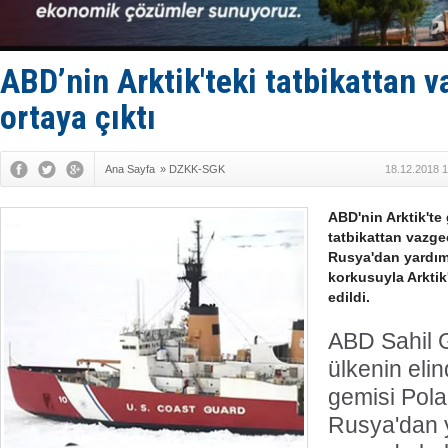
'REGAL 1' i
Gemide 5 t
Yakıt barcı
Rus İHA’la
ABD’nin Arktik'teki tatbikattan
Karadeniz’
ortaya çıktı
Ana Sayfa
»
DZKK-SGK
18.12.2018 1
ABD'nin Arktik'te
tatbikattan vazge
Rusya'dan yardım
korkusuyla Arktik'
edildi.
ABD Sahil G
ülkenin elin
gemisi Pola
Rusya'dan 