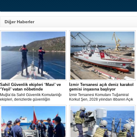
Diğer Haberler
Sahil Güvenlik ekipleri ‘Mavi’ ve
İzmir Tersanesi açık deniz karakol
‘Yeşil’ vatan nöbetinde
gemisi inşasına başlıyor
Muğla’da Sahil Güvenlik Komutanlığı
İzmir Tersanesi Komutanı Tuğamiral
ekipleri, denizlerde güvenliğin
Korkut Şen, 2028 yılından itibaren Açık
sağlanmasının yanı sıra yangın
Deniz Karakol Gemisi (ADKG) inşasına
sezonunda ormanların korunmasına
başlanmasının hedeflendiğini açıkladı.
yönelik çalışmalara da destek veriyor.