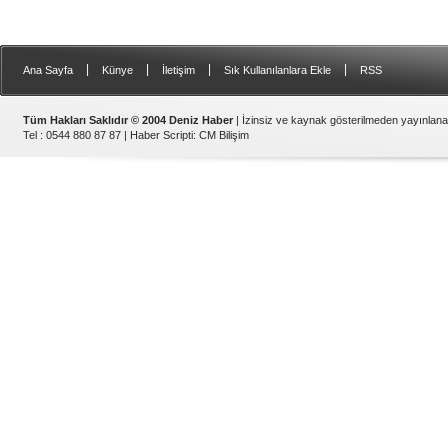
|
|
|
|
Ana Sayfa
Künye
İletişim
Sık Kullanılanlara Ekle
RSS
Tüm Hakları Saklıdır © 2004 Deniz Haber
| İzinsiz ve kaynak gösterilmeden yayınlan
Tel : 0544 880 87 87 |
Haber Scripti
:
CM Bilişim