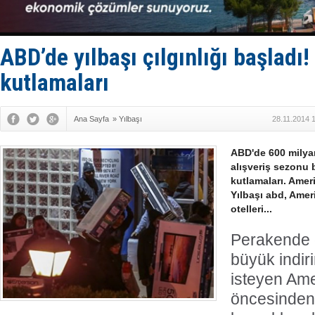
35 milyon T
İnsansız c
Yüzyıl son
Anadolu Te
ABD’de yılbaşı çılgınlığı başladı!
Derince, I
kutlamaları
Ana Sayfa
»
Yılbaşı
28.11.2014 
ABD'de 600 milyar
alışveriş sezonu b
kutlamaları. Amer
Yılbaşı abd, Amer
otelleri...
Perakende d
büyük indir
isteyen Amer
öncesinden