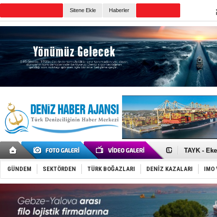
TURKISH MARITIME
Sitene Ekle
Haberler
CANLI YAYIN
Günün Haberleri
Van’da inş
ASEAN ilk 
TAYK - Eke
İstanbul v
TEKNOFEST 
GÜNDEM
SEKTÖRDEN
TÜRK BOĞAZLARI
DENİZ KAZALARI
IMO 
Tersane işç
İngiliz akt
FESCO, Kar
DESE, BIMC
GİMBİRDER 