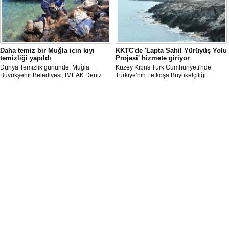
Daha temiz bir Muğla için kıyı
KKTC'de 'Lapta Sahil Yürüyüş Yolu
temizliği yapıldı
Projesi' hizmete giriyor
Dünya Temizlik gününde, Muğla
Kuzey Kıbrıs Türk Cumhuriyeti'nde
Büyükşehir Belediyesi, İMEAK Deniz
Türkiye'nin Lefkoşa Büyükelçiliği
Ticaret Odası Marmaris Şubesi ve Deniz
Kalkınma ve İşbirliği Ofisi'nin katkılarıyla
Temiz Derneği (TURMEPA) Marmaris iş
tamamlanan "Lapta Sahil Yürüyüş Yolu
birliğiyle Gökova Körfezi’nde temizlik
Projesi" yarın açılacak.
yapıldı.