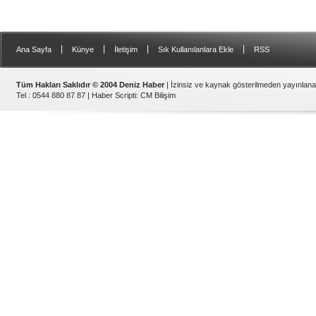
|
|
|
|
Ana Sayfa
Künye
İletişim
Sık Kullanılanlara Ekle
RSS
Tüm Hakları Saklıdır © 2004 Deniz Haber
| İzinsiz ve kaynak gösterilmeden yayınlan
Tel : 0544 880 87 87 |
Haber Scripti
:
CM Bilişim