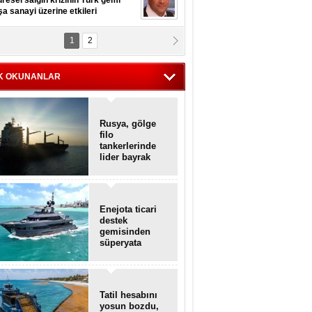
resel salgın krizinin Türk gemi
şa sanayi üzerine etkileri
1
2
pt. MESUT AZMİ GÖKSOY
lavuz kaptan kardeşlerime
hafen...
K OKUNANLAR
Rusya, gölge
filo
tankerlerinde
lider bayrak
konumunda
Enejota ticari
destek
gemisinden
süperyata
dönüştürüldü
Tatil hesabını
yosun bozdu,