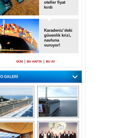
oteller fiyat
kırdı
Karadeniz’deki
güvenlik krizi,
navluna
vuruyor!
|
|
DÜN
BU HAFTA
BU AY
O GALERİ
emi içinde gemi” 
Dünyada tek! 
konsepti ile MSC 
Denizaltı yüzer 
Splendida
havuzu intikal 
seyrine başladı