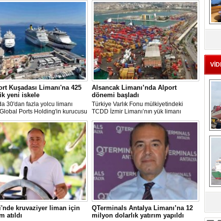
MS
eu
VİD
rt Kuşadası Limanı'na 425
Alsancak Limanı’nda Alport
ik yeni iskele
dönemi başladı
 30'dan fazla yolcu limanı
Türkiye Varlık Fonu mülkiyetindeki
 Global Ports Holding'in kurucusu
TCDD İzmir Limanı’nın yük limanı
etim Kurulu Başkanı Mehmet
faaliyetleri, Albayrak Grubu’nun
ın sahibi olduğu Ege Port
uluslararası liman işletmeciliği markası
ı, yeni bir yatırım hamlesine
Alport bünyesinde kurulan Alport
Ç
nıyor.
Alsancak Liman İşletmeciliği AŞ’ye
devredildi.
sa
i'nde kruvaziyer liman için
QTerminals Antalya Limanı’na 12
m atıldı
milyon dolarlık yatırım yapıldı