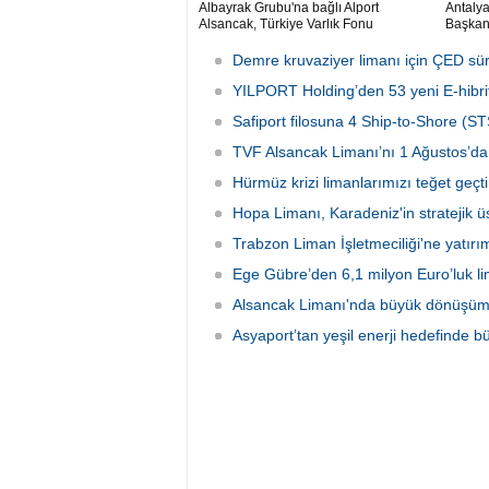
Albayrak Grubu'na bağlı Alport
Antaly
Alsancak, Türkiye Varlık Fonu
Başkanı
mülkiyetindeki İzmir Alsancak Limanı'nın
kruvazi
yük limanı işletmesini 1 Ağustos 2026
Ulaştır
Demre kruvaziyer limanı için ÇED sü
itibarıyla devralacağını liman
Bölge M
kullanıcılarına gönderdiği resmi yazıyla
YILPORT Holding’den 53 yeni E-hibrit
çalışma
duyurdu.
Safiport filosuna 4 Ship-to-Shore (ST
TVF Alsancak Limanı’nı 1 Ağustos’da 
Hürmüz krizi limanlarımızı teğet geçti:
Hopa Limanı, Karadeniz'in stratejik 
Trabzon Liman İşletmeciliği'ne yatırı
Ege Gübre’den 6,1 milyon Euro’luk li
Alsancak Limanı'nda büyük dönüşüm 
Asyaport’tan yeşil enerji hedefinde b