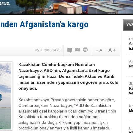
Denizcilik sektörü, Alsancak Limanı’ndan memnun
Türkiye’den Karadeniz'deki gemicilik faaliyetlerine kıs
‘14. Olympos Regatta’ başlıyor
Taksi Botlar, 50 yıldır Marmaris’in mavi sularında
inden Afganistan'a kargo
TÜRKLİM Başkanı Hamdi Erçelik’ten ‘Çözüm Anahtarı
YA
R
Sa
is
05.05.2018 14:25
da
A
Kazakistan Cumhurbaşkanı Nursultan
No
Nazarbayev, ABD'nin, Afganistan'a özel kargo
taşımacılığını Hazar Denizi'ndeki Aktau ve Kurık
limanları üzerinden yapmasını öngören protokolü
J
onayladı.
Ki
v
Kazahstanskaya Pravda gazetesinin haberine göre,
Cumhurbaşkanı Nazarbayev, "ABD ile Kazakistan
Kp
arasındaki özel kargoların ticari demiryolu transitinin
Mo
Kazakistan toprakları üzerinden sağlanması
anlaşması"nda değişikliklerin yapılmasına ilişkin
protokolün onaylanmasıyla ilgili kanunu imzaladı.
E