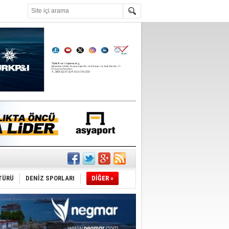
°C
ldi!
TÜRÜ
DENİZ SPORLARI
DİĞER »
da
üldü