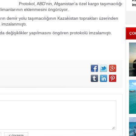
Kü
Protokol, ABD'nin, Afganistan'a özel kargo taşımacılığı
in
limanlarının eklenmesini öngörüyor.
rın demir yolu taşımacılığının Kazakistan toprakları üzerinden
K
Kı
 imzalanmıştı.
it
da değişiklikler yapılmasını öngören protokolü imzalamıştı.
ÇO