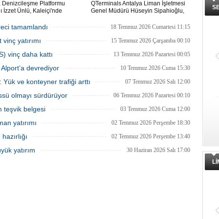
a Denizcileşme Platformu
QTerminals Antalya Liman İşletmesi
S
 İzzet Ünlü, Kaleiçi'nde
Genel Müdürü Hüseyin Sipahioğlu,
yer liman yapımıyla ilgili
Antalya Limanı’na 12 milyon dolarlık
ma ve Altyapı Bakanlığı 6'ncı
yatırım yapıldığını, 2026’nın ilk yarısında
reci tamamlandı
18 Temmuz 2026 Cumartesi 11:15
üdürlüğü tarafından teknik
elleçleme ve konteyner yüklemesinde
 vinç yatırımı
 başlatıldığını açıkladı.
yüzde 36 artış yaşandığını söyledi.
15 Temmuz 2026 Çarşamba 00:10
S) vinç daha kattı
13 Temmuz 2026 Pazartesi 00:05
Alport’a devrediyor
10 Temmuz 2026 Cuma 15:30
 Yük ve konteyner trafiği arttı
07 Temmuz 2026 Salı 12:00
üssü olmayı sürdürüyor
06 Temmuz 2026 Pazartesi 00:10
m teşvik belgesi
03 Temmuz 2026 Cuma 12:00
man yatırımı
02 Temmuz 2026 Perşembe 18:30
hazırlığı
02 Temmuz 2026 Perşembe 13:40
üyük yatırım
30 Haziran 2026 Salı 17:00
L