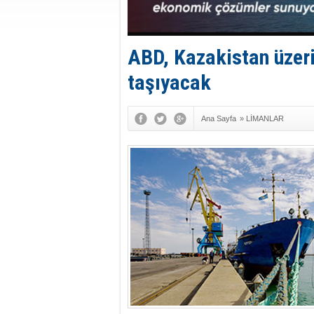
ABD, Kazakistan üzer
taşıyacak
Ana Sayfa
»
LİMANLAR