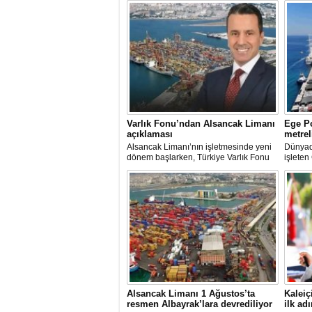
Varlık Fonu’ndan Alsancak Limanı
Ege Po
açıklaması
metrel
Alsancak Limanı’nın işletmesinde yeni
Dünyada
dönem başlarken, Türkiye Varlık Fonu
işleten
Yatırımlardan Sorumlu Genel Müdür
ve Yön
Yardımcısı Aziz Murat Uluğ, limanda
Kutman'
satış ya da imtiyaz devri yapılmadığını
Kuşadas
belirterek, “Yük limanı operasyonlarını
hazırla
yerli ve milli Alport’a teslim ettik”
açıklamasında bulundu.
Alsancak Limanı 1 Ağustos’ta
Kaleiç
resmen Albayrak’lara devrediliyor
ilk adı