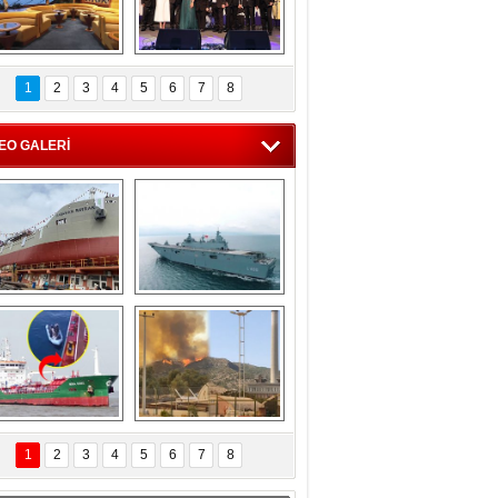
C'den 55 milyon 
5. Bosphorus Ship 
roluk turizm geliri 
Brokers Dinner, 
1
2
3
4
5
6
7
8
müjdesi
İstanbul’da yapıldı
EO GALERİ
eksan Tersanesi, 
TCG Anadolu, 
Başaran Bayrak 
tersane teknik 
tankerini suya 
seyrini tamamladı
indirdi
Göçmenlerin 
Milas’taki yangın 
imdadına Türk 
yeniden termik 
1
2
3
4
5
6
7
8
hipli MINA DENIZ 
santrallere doğru 
yetişti
ilerliyor