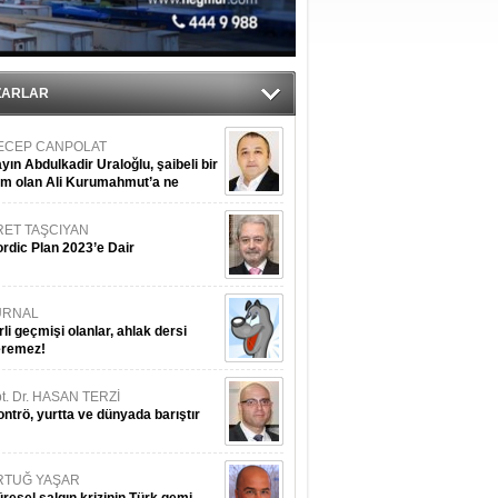
ıtlama!
’
ZARLAR
ECEP CANPOLAT
yın Abdulkadir Uraloğlu, şaibeli bir
im olan Ali Kurumahmut’a ne
nışıyorsunuz?
RET TAŞCIYAN
rdic Plan 2023’e Dair
URNAL
rli geçmişi olanlar, ahlak dersi
eremez!
t. Dr. HASAN TERZİ
ntrö, yurtta ve dünyada barıştır
RTUĞ YAŞAR