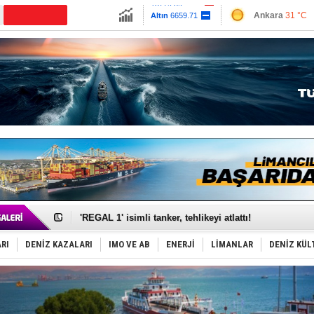
13779.39
Ankara
31 °C
Altın
6659.71
İzmir
36 °C
Dolar
47.6791
Antalya
32 °C
Euro
55.1258
Muğla
35 °C
Çanakkale
31 
Makine arızası yapan tanker, güvenli bölgeye çekildi
Dron saldırısına uğrayan Türk gemisi, Samsun'a getiri
'REGAL 1' isimli tanker, tehlikeyi atlattı!
Gemide 5 ton kokain yakalandı: Portekiz!
Yakıt barcı filosuna 2 yeni gemi katıldı
RI
DENİZ KAZALARI
IMO VE AB
ENERJİ
LİMANLAR
DENİZ KÜL
Rus İHA’ları, Alman gemisini vurdu!
Karadeniz’deki güvenlik krizi, navluna vuruyor!
Tatil hesabını yosun bozdu, oteller fiyat kırdı
Rusya, gölge filo tankerlerinde lider bayrak konumun
Enejota ticari destek gemisinden süperyata dönüştür