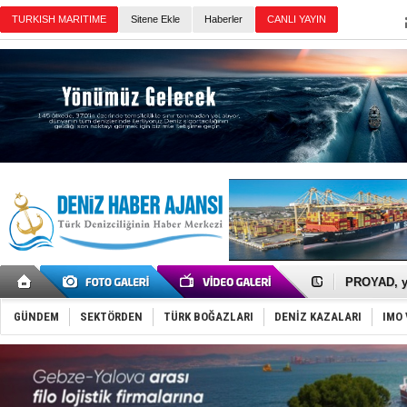
Sitene Ekle
Haberler
Günün Haberleri
İTU AUV, D
LNG taşıma
PROYAD, yat
Türkiye-Ir
Türk Armat
GÜNDEM
SEKTÖRDEN
TÜRK BOĞAZLARI
DENİZ KAZALARI
IMO 
Deniz turi
DÖDER, 28.
Fairline, T
Baltık Deni
Runit kubb