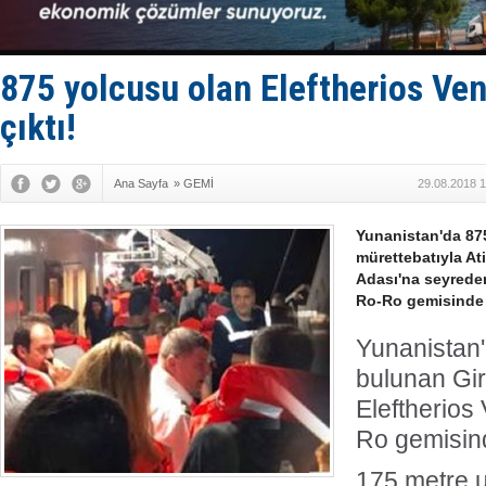
Limana dad
Türk Loydu
Hüseyin Me
Hat-San Te
875 yolcusu olan Eleftherios Ven
Med Marine
çıktı!
Ana Sayfa
»
GEMİ
29.08.2018 1
Yunanistan'da 875
mürettebatıyla At
Adası'na seyreden
Ro-Ro gemisinde 
Yunanistan
bulunan Gir
Eleftherios 
Ro gemisind
175 metre 