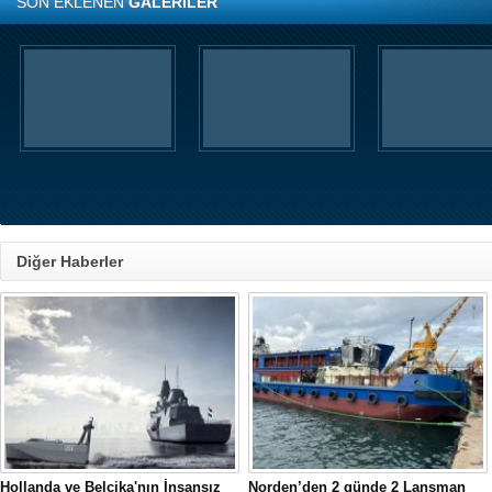
SON EKLENEN
GALERİLER
Diğer Haberler
Hollanda ve Belçika'nın İnsansız
Norden’den 2 günde 2 Lansman