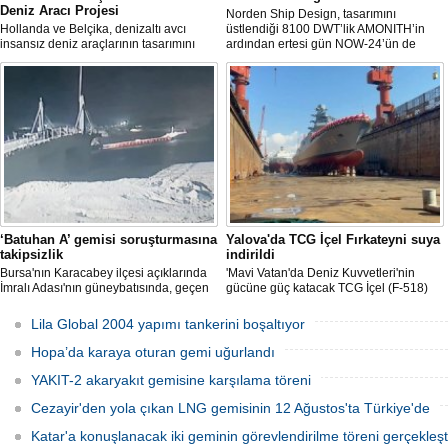
Deniz Aracı Projesi
Norden Ship Design, tasarımını
Hollanda ve Belçika, denizaltı avcı
üstlendiği 8100 DWT’lik AMONITH’in
insansız deniz araçlarının tasarımını
ardından ertesi gün NOW-24’ün de
başlattı. Proje, 2 ülkenin deniz
denize kavuşmasını kutladı.
kuvvetlerinin gelecekteki denizaltı karşıtı
yeteneklerini desteklemeyi amaçlıyor.
‘Batuhan A’ gemisi soruşturmasına
Yalova'da TCG İçel Fırkateyni suya
takipsizlik
indirildi
Bursa'nın Karacabey ilçesi açıklarında
'Mavi Vatan'da Deniz Kuvvetleri'nin
İmralı Adası'nın güneybatısında, geçen
gücüne güç katacak TCG İçel (F-518)
yıl 'Batuhan A' adlı kargo gemisinin
isimli istif sınıfı fırkateyni, Yalova'da
batmasıyla ilgili başlatılan soruşturma,
düzenlenen törenle suya indirildi.
Lila Global 2004 yapımı tankerini boşaltıyor
takipsizlikle sonuçlandı.
Hopa’da karaya oturan gemi uğurlandı
YAKIT-2 akaryakıt gemisine karşılama töreni
Cezayir'den yola çıkan LNG gemisinin 12 Ağustos'ta Türkiye'de
Katar'a konuşlanacak iki geminin görevlendirilme töreni gerçekleşti