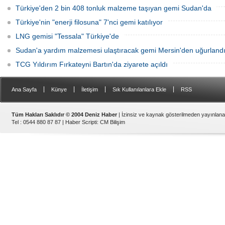
Türkiye'den 2 bin 408 tonluk malzeme taşıyan gemi Sudan'da
Türkiye'nin "enerji filosuna" 7'nci gemi katılıyor
LNG gemisi "Tessala" Türkiye'de
Sudan'a yardım malzemesi ulaştıracak gemi Mersin'den uğurland
TCG Yıldırım Fırkateyni Bartın'da ziyarete açıldı
|
|
|
|
Ana Sayfa
Künye
İletişim
Sık Kullanılanlara Ekle
RSS
Tüm Hakları Saklıdır © 2004 Deniz Haber
| İzinsiz ve kaynak gösterilmeden yayınlan
Tel : 0544 880 87 87 |
Haber Scripti
:
CM Bilişim