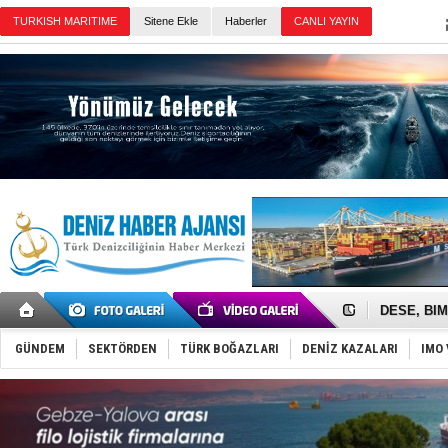
TURKISH MARITIME
Sitene Ekle
Haberler
CANLI YAYIN
Günün Haberleri
İngiliz akt
FESCO, Kar
DESE, BIMC
GİMBİRDER 
35 milyon T
GÜNDEM
SEKTÖRDEN
TÜRK BOĞAZLARI
DENİZ KAZALARI
IMO 
İnsansız c
Yüzyıl son
Anadolu Te
Derince, I
Tüpraş, ha