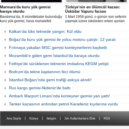
Marmara'da kuru yük gemisi
Türkiye’nin en ölümcül kazası:
karaya oturdu
Üsküdar Vapuru faciası
Bandırma’da, 8 mürettebatın bulunduğu
1 Mart 1958 günü, o günün son seferini
kuru yük gemisi, hava muhalefeti
yapmak üzere iskeleden erken ayrılan
nedeniyle karaya oturdu. Gemiyi
Üsküdar Vapuru bir daha geri
kurtarma çalışmaları sürüyor.
dönemedi.
Kalkan’da lüks teknede yangın: Kül oldu
Boğaz'da kuru yük gemisi ile yolcu motoru çatıştı: 12 yaralı
Fırtınaya yakalan MSC gemisi konteynerlerini kaybetti
Mozambik'e giden gemi İstanbul’da karaya oturdu
Fethiye'de sürüklenen teknenin imdadına KEGM yetişti
Bodrum’da tekne kaptanının feci ölümü
İstanbul Boğazı'nda gemi trafiği askıya alındı!
Rus kargo gemisi Akdeniz'de battı
Ambarlı Marport Limanı'nda konteyner gemisi yan yattı!
Tanker kazasının ardından petrol Karadeniz kıyılarına vurdu
|
|
|
|
Ana Sayfa
Künye
İletişim
Sık Kullanılanlara Ekle
RSS