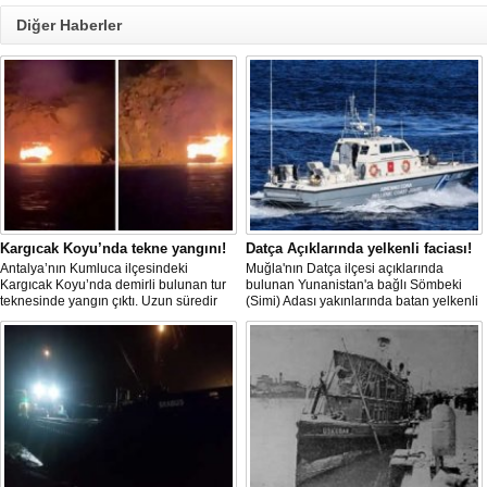
Diğer Haberler
Kargıcak Koyu’nda tekne yangını!
Datça Açıklarında yelkenli faciası!
Antalya’nın Kumluca ilçesindeki
Muğla'nın Datça ilçesi açıklarında
Kargıcak Koyu’nda demirli bulunan tur
bulunan Yunanistan'a bağlı Sömbeki
teknesinde yangın çıktı. Uzun süredir
(Simi) Adası yakınlarında batan yelkenli
kullanılmadığı belirtilen ve içerisinde
teknedeki 9 kişiden 8'i sağ olarak
kimsenin bulunmadığı tekne, itfaiyenin
kurtarılırken, kaybolan 1 kişi için deniz
karadan müdahale edememesi
ve havadan geniş çaplı arama kurtarma
nedeniyle tamamen yanarak
çalışması başlatıldı.
kullanılamaz hale geldi.