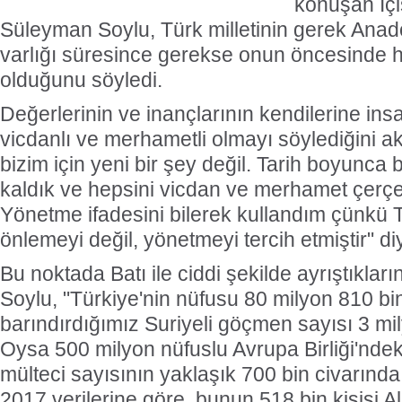
konuşan İçi
Süleyman Soylu, Türk milletinin gerek Anadol
varlığı süresince gerekse onun öncesinde he
olduğunu söyledi.
Değerlerinin ve inançlarının kendilerine in
vicdanlı ve merhametli olmayı söylediğini a
bizim için yeni bir şey değil. Tarih boyunc
kaldık ve hepsini vicdan ve merhamet çerçe
Yönetme ifadesini bilerek kullandım çünkü 
önlemeyi değil, yönetmeyi tercih etmiştir" d
Bu noktada Batı ile ciddi şekilde ayrıştıklar
Soylu, "Türkiye'nin nüfusu 80 milyon 810 bin
barındırdığımız Suriyeli göçmen sayısı 3 mil
Oysa 500 milyon nüfuslu Avrupa Birliği'ndek
mülteci sayısının yaklaşık 700 bin civarında
2017 verilerine göre, bunun 518 bin kişisi 