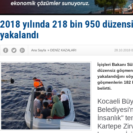
İTU AUV, D
LNG taşıma
PROYAD, yat
Türkiye-Ir
2018 yılında 218 bin 950 düzen
Türk Armat
yakalandı
Ana Sayfa
»
DENİZ KAZALARI
28.10.2018 0
İçişleri Bakanı S
düzensiz göçmen,
yakalandığını söy
göçmenlerin 182 b
belirtti.
Kocaeli Bü
Belediyesi'n
İnsanlık" t
Kartepe Zirv