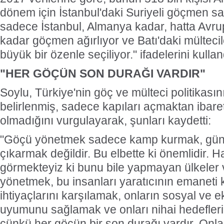
dönem için İstanbul'daki Suriyeli göçmen sa
sadece İstanbul, Almanya kadar, hatta Avru
kadar göçmen ağırlıyor ve Batı'daki mültec
büyük bir özenle seçiliyor." ifadelerini kullan
"HER GÖÇÜN SON DURAĞI VARDIR"
Soylu, Türkiye'nin göç ve mülteci politikasın
belirlenmiş, sadece kapıları açmaktan ibaret 
olmadığını vurgulayarak, şunları kaydetti:
"Göçü yönetmek sadece kamp kurmak, gü
çıkarmak değildir. Bu elbette ki önemlidir. H
görmekteyiz ki bunu bile yapmayan ülkeler
yönetmek, bu insanları yaratıcının emaneti 
ihtiyaçlarını karşılamak, onların sosyal ve
uyumunu sağlamak ve onları nihai hedefleri
çünkü her göçün bir son durağı vardır. Onlar