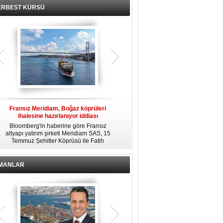
ERBEST KÜRSÜ
Fransız Meridiam, Boğaz köprüleri
Kendi yat limanına sahip en pahalı
ihalesine hazırlanıyor iddiası
özel adalar
Bloomberg'in haberine göre Fransız
Dünyanın en zengin insanlarından
altyapı yatırım şirketi Meridiam SAS, 15
bazıları için yaşam tarzının bir parçası
Temmuz Şehitler Köprüsü ile Fatih
sadece bir süper yat değil, aynı
R
Sultan Mehmet Köprüsü'nün
zamanda kendi yat limanı, helikopter
özelleştirilmesine yönelik ihaleyle
pisti ve seçkin villaları da içeren koca
ilgileniyor.
bir özel adadır.
İMANLAR