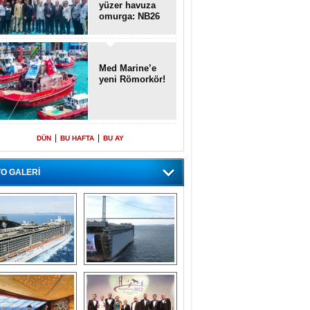
yüzer havuza
omurga: NB26
Med Marine’e
yeni Römorkör!
|
|
DÜN
BU HAFTA
BU AY
O GALERİ
emi içinde gemi” 
Dünyada tek! 
konsepti ile MSC 
Denizaltı yüzer 
Splendida
havuzu intikal 
seyrine başladı