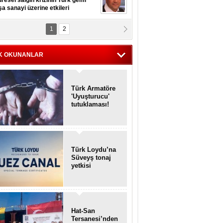
resel salgın krizinin Türk gemi
şa sanayi üzerine etkileri
1
2
pt. MESUT AZMİ GÖKSOY
lavuz kaptan kardeşlerime
hafen...
K OKUNANLAR
Türk Armatöre
'Uyuşturucu'
tutuklaması!
Türk Loydu’na
Süveyş tonaj
yetkisi
Hat-San
Tersanesi’nden