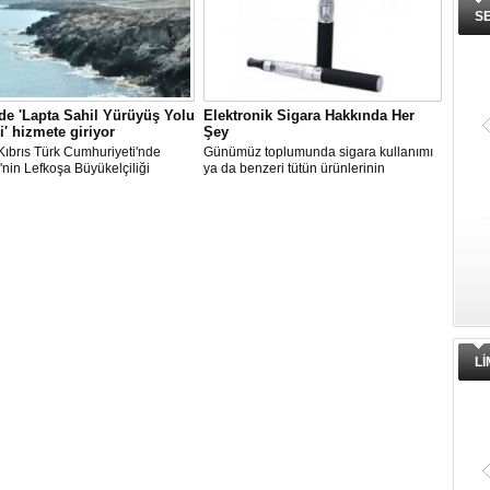
S
e 'Lapta Sahil Yürüyüş Yolu
Elektronik Sigara Hakkında Her
i' hizmete giriyor
Şey
ıbrıs Türk Cumhuriyeti'nde
Günümüz toplumunda sigara kullanımı
'nin Lefkoşa Büyükelçiliği
ya da benzeri tütün ürünlerinin
 ve İşbirliği Ofisi'nin katkılarıyla
kullanımının iyice artış göstermeye
anan "Lapta Sahil Yürüyüş Yolu
başladığını gözlemlemekteyiz.
" yarın açılacak.
L