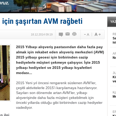
Türk Loydu’na Süveyş tonaj yetkisi
Hüseyin Mengi: “Yapay Zekâ, Ustanın yerini alamaz”
Hat-San Tersanesi’nden yüzer havuza omurga: NB26
Med Marine’e yeni Römorkör!
i için şaşırtan AVM rağbeti
YA
R
18.12.2014 09:19
Sa
is
2015 Yılbaşı alışveriş pastasından daha fazla pay
da
almak için rekabet eden alışveriş merkezleri (AVM)
A
2015 yılbaşı gecesi için birbirinden cazip
No
hediyelerle müşteri çekmeye çalışıyor. İşte 2015
yılbaşı hediyeleri ve 2015 yılbaşı kıyafetleri
modası...
J
Ki
v
2015 Yeni yıl öncesi rengarenk süslenen AVM'ler,
çeşitli aktivitelerle 2015'i karşılamaya hazırlanıyor.
Sayıları son dönemde artan AVM'ler, yılbaşı
Kp
Mo
alışverişinde daha fazla müşteri çekebilmek için
önceki yıllarda olduğu gibi birbirinden cazip hediyeler
vadediyor.
E
n ilgi