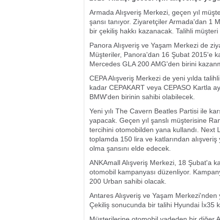
Armada Alışveriş Merkezi, geçen yıl müşt
şansı tanıyor. Ziyaretçiler Armada'dan 1 M
bir çekiliş hakkı kazanacak. Talihli müşteri 
Panora Alışveriş ve Yaşam Merkezi de ziyar
Müşteriler, Panora'dan 16 Şubat 2015'e kad
Mercedes GLA 200 AMG'den birini kazanm
CEPA Alışveriş Merkezi de yeni yılda talihl
kadar CEPAKART veya CEPASO Kartla aynı g
BMW'den birinin sahibi olabilecek.
Yeni yılı The Cavern Beatles Partisi ile ka
yapacak. Geçen yıl şanslı müşterisine Ra
tercihini otomobilden yana kullandı. Next
toplamda 150 lira ve katlarından alışveri
olma şansını elde edecek.
ANKAmall Alışveriş Merkezi, 18 Şubat'a kada
otomobil kampanyası düzenliyor. Kampany
200 Urban sahibi olacak.
Antares Alışveriş ve Yaşam Merkezi'nden yap
Çekiliş sonucunda bir talihi Hyundai İx35
Müşterilerine otomobil vadeden bir diğer AV