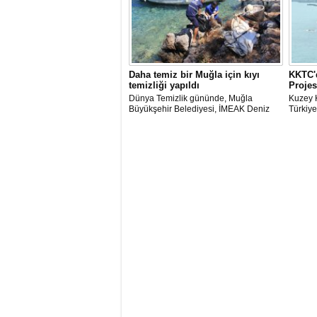
Daha temiz bir Muğla için kıyı
KKTC'd
temizliği yapıldı
Projes
Dünya Temizlik gününde, Muğla
Kuzey K
Büyükşehir Belediyesi, İMEAK Deniz
Türkiye
Ticaret Odası Marmaris Şubesi ve Deniz
Kalkınma
Temiz Derneği (TURMEPA) Marmaris iş
tamaml
birliğiyle Gökova Körfezi’nde temizlik
Projesi
yapıldı.