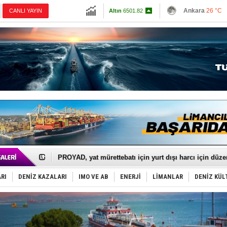
13798.82
Ankara
26 °C
Altın
6501.82
İzmir
31 °C
Dolar
47.5836
Antalya
27 °C
Euro
54.9485
Muğla
26 °C
Çanakkale
27 
İTU AUV, Dünya’da 2. oldu!
LNG taşımacılığında maliyetler katlandı
PROYAD, yat mürettebatı için yurt dışı harcı için düze
Türkiye-Irak enerji hattında yeni dönem başlıyor
Türk Armatöre 'Uyuşturucu' tutuklaması!
Deniz turizminde yeni ‘Ceza Rejimi’!
RI
DENİZ KAZALARI
IMO VE AB
ENERJİ
LİMANLAR
DENİZ KÜL
DÖDER, 28. Dönem Yönetim Kurulu Başkanını seçti!
Fairline, Türkiye’de ‘SoleMarin’i seçti
Baltık Denizi'nde tarih yazıldı!
Runit kubbesi okyanusun derinliklerinde halkı tehdit 
Limana dadandılar, 10 tekneyi soydular!