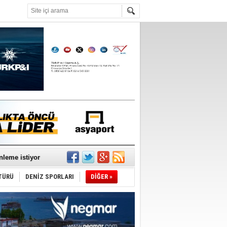
°C
nleme istiyor
TÜRÜ
DENİZ SPORLARI
DİĞER »
ediyor