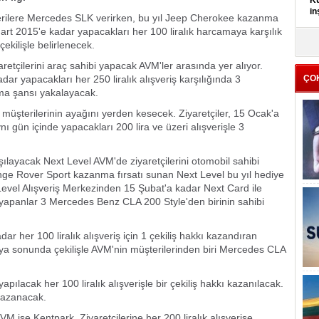
Kü
in
erilere Mercedes SLK verirken, bu yıl Jeep Cherokee kazanma
art 2015'e kadar yapacakları her 100 liralık harcamaya karşılık
K
çekilişle belirlenecek.
Kı
etçilerini araç sahibi yapacak AVM'ler arasında yer alıyor.
it
ar yapacakları her 250 liralık alışveriş karşılığında 3
ÇO
a şansı yakalayacak.
i müşterilerinin ayağını yerden kesecek. Ziyaretçiler, 15 Ocak'a
ün içinde yapacakları 200 lira ve üzeri alışverişle 3
rşılayacak Next Level AVM'de ziyaretçilerini otomobil sahibi
nge Rover Sport kazanma fırsatı sunan Next Level bu yıl hediye
 Level Alışveriş Merkezinden 15 Şubat'a kadar Next Card ile
ş yapanlar 3 Mercedes Benz CLA 200 Style'den birinin sahibi
r her 100 liralık alışveriş için 1 çekiliş hakkı kazandıran
a sonunda çekilişle AVM'nin müşterilerinden biri Mercedes CLA
ılacak her 100 liralık alışverişle bir çekiliş hakkı kazanılacak.
 kazanacak.
M ise Kentpark. Ziyaretçilerine her 200 liralık alışverişe