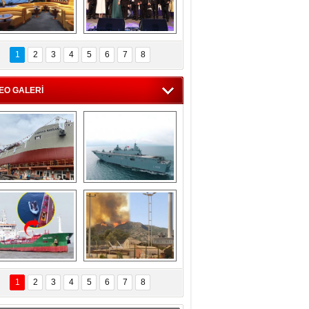
C'den 55 milyon 
5. Bosphorus Ship 
roluk turizm geliri 
Brokers Dinner, 
1
2
3
4
5
6
7
8
müjdesi
İstanbul’da yapıldı
EO GALERİ
eksan Tersanesi, 
TCG Anadolu, 
Başaran Bayrak 
tersane teknik 
tankerini suya 
seyrini tamamladı
indirdi
Göçmenlerin 
Milas’taki yangın 
imdadına Türk 
yeniden termik 
1
2
3
4
5
6
7
8
hipli MINA DENIZ 
santrallere doğru 
yetişti
ilerliyor