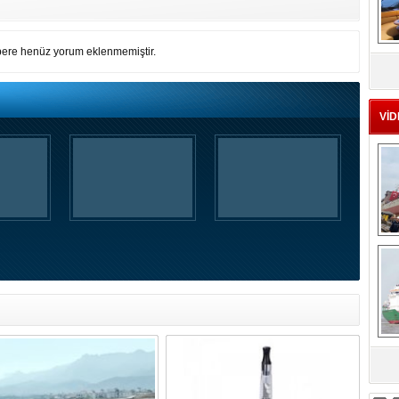
MS
ere henüz yorum eklenmemiştir.
eu
VİD
Ç
sa