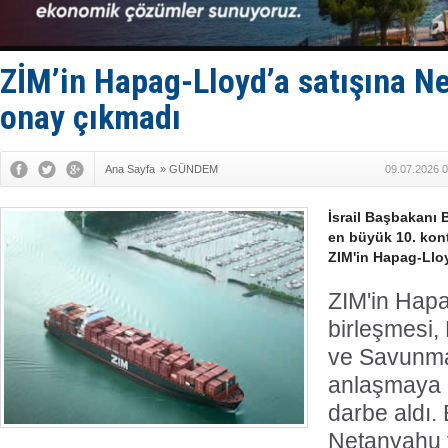
Makine arı
Dron saldı
'REGAL 1' i
Gemide 5 t
ZİM’in Hapag-Lloyd’a satışına N
Yakıt barcı
onay çıkmadı
Ana Sayfa
»
GÜNDEM
09.07.2026 0
İsrail Başbakanı
en büyük 10. kont
ZIM'in Hapag-Lloy
ZIM'in Hapa
birleşmesi
ve Savunma
anlaşmaya 
darbe aldı
Netanyahu