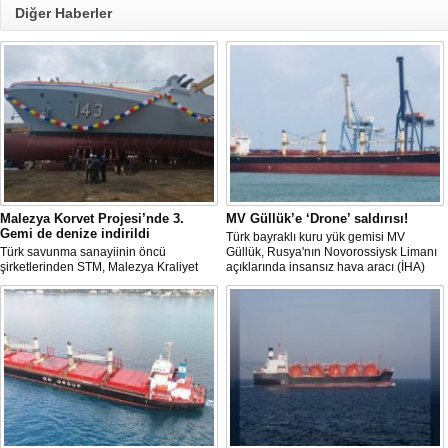
Diğer Haberler
Malezya Korvet Projesi’nde 3.
MV Güllük’e ‘Drone’ saldırısı!
Gemi de denize indirildi
Türk bayraklı kuru yük gemisi MV
Türk savunma sanayiinin öncü
Güllük, Rusya'nın Novorossiysk Limanı
şirketlerinden STM, Malezya Kraliyet
açıklarında insansız hava aracı (İHA)
Donanması için inşa ettiği üç korvetlik
saldırısına uğradı.
projede son gemiyi de denize indirdi.