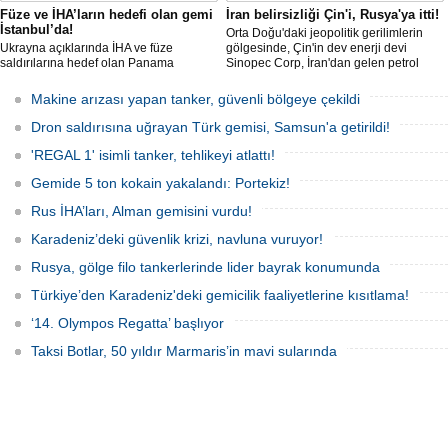
Füze ve İHA’ların hedefi olan gemi
İran belirsizliği Çin'i, Rusya'ya itti!
İstanbul’da!
Orta Doğu'daki jeopolitik gerilimlerin
Ukrayna açıklarında İHA ve füze
gölgesinde, Çin'in dev enerji devi
saldırılarına hedef olan Panama
Sinopec Corp, İran'dan gelen petrol
bayraklı ticari kuru yük gemisi ’M/V Lady
akışındaki belirsizlikler nedeniyle
Zehma’, hasarlı şekilde İstanbul
rotasını Rusya'ya çevirdi. Dünyanın en
Makine arızası yapan tanker, güvenli bölgeye çekildi
Boğazı’ndan geçişini tamamladı.
büyük rafine şirketlerinden biri olan
Sinopec, İran'la yaşanan 'savaş'
Dron saldırısına uğrayan Türk gemisi, Samsun'a getirildi!
bahanesiyle daralan arzı telafi etmek
için Uzak Doğu Rus petrolüne
'REGAL 1' isimli tanker, tehlikeyi atlattı!
yönelerek stratejik bir ham
Gemide 5 ton kokain yakalandı: Portekiz!
Rus İHA’ları, Alman gemisini vurdu!
Karadeniz’deki güvenlik krizi, navluna vuruyor!
Rusya, gölge filo tankerlerinde lider bayrak konumunda
Türkiye’den Karadeniz'deki gemicilik faaliyetlerine kısıtlama!
‘14. Olympos Regatta’ başlıyor
Taksi Botlar, 50 yıldır Marmaris’in mavi sularında