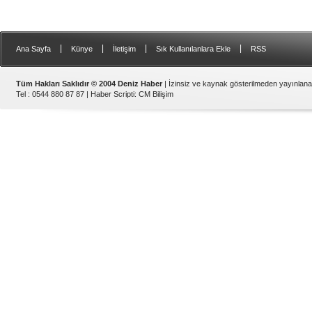
|
|
|
|
Ana Sayfa
Künye
İletişim
Sık Kullanılanlara Ekle
RSS
Tüm Hakları Saklıdır © 2004 Deniz Haber
| İzinsiz ve kaynak gösterilmeden yayınlan
Tel : 0544 880 87 87 |
Haber Scripti
:
CM Bilişim