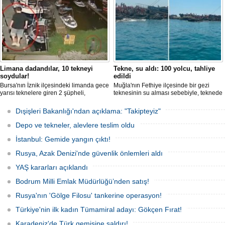
Limana dadandılar, 10 tekneyi
Tekne, su aldı: 100 yolcu, tahliye
soydular!
edildi
Bursa'nın İznik ilçesindeki limanda gece
Muğla'nın Fethiye ilçesinde bir gezi
yarısı teknelere giren 2 şüpheli,
teknesinin su alması sebebiyle, teknede
elektronik cihazlar ve değerli eşyalar
bulunan 100 yolcu tahliye edildi,
çaldı. Olay, güvenlik kameralarına
teknenin batmaması için bölgede
Dışişleri Bakanlığı'ndan açıklama: "Takipteyiz"
yansıdı, tekne sahiplerinin ihbarıyla
kurtarma çalışması başlatıldı.
jandarma inceleme başlattı.
Depo ve tekneler, alevlere teslim oldu
İstanbul: Gemide yangın çıktı!
Rusya, Azak Denizi'nde güvenlik önlemleri aldı
YAŞ kararları açıklandı
Bodrum Milli Emlak Müdürlüğü’nden satış!
Rusya'nın 'Gölge Filosu' tankerine operasyon!
Türkiye'nin ilk kadın Tümamiral adayı: Gökçen Fırat!
Karadeniz'de Türk gemisine saldırı!