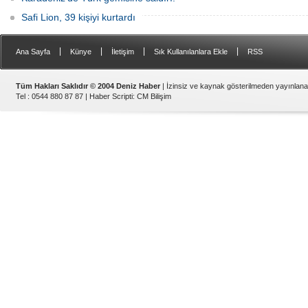
Safi Lion, 39 kişiyi kurtardı
|
|
|
|
Ana Sayfa
Künye
İletişim
Sık Kullanılanlara Ekle
RSS
Tüm Hakları Saklıdır © 2004 Deniz Haber
| İzinsiz ve kaynak gösterilmeden yayınlan
Tel : 0544 880 87 87 |
Haber Scripti
:
CM Bilişim