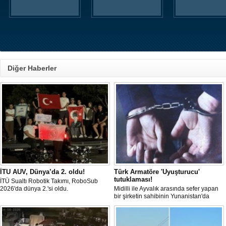
Diğer Haberler
İTU AUV, Dünya’da 2. oldu!
Türk Armatöre 'Uyuşturucu'
tutuklaması!
İTÜ Sualtı Robotik Takımı, RoboSub
2026'da dünya 2.'si oldu.
Midilli ile Ayvalık arasında sefer yapan
bir şirketin sahibinin Yunanistan'da
tutuklandığı bildirildi.