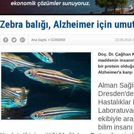
Limana dad
Türk Loydu
Hüseyin Me
Hat-San Te
Zebra balığı, Alzheimer için umu
Med Marine
Ana Sayfa
»
GÜNDEM
22.08.2018 1
Doç. Dr. Çağhan Kı
maddenin insanın
bir protein olduğu
Alzheimer'a karşı
Alman Sağlı
Dresden'dek
Hastalıklar
Laboratuvarı
ekibiyle ar
bilim insan