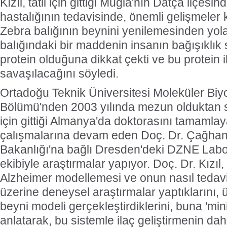
Kızıl, tatil için gittiği Muğla'nın Datça ilçesi
hastalığının tedavisinde, önemli gelişmeler k
Zebra balığının beynini yenilemesinden yola
balığındaki bir maddenin insanın bağışıklık 
protein olduğuna dikkat çekti ve bu protein i
savaşılacağını söyledi.
Ortadoğu Teknik Üniversitesi Moleküler Biyo
Bölümü'nden 2003 yılında mezun olduktan s
için gittiği Almanya'da doktorasını tamamlay
çalışmalarına devam eden Doç. Dr. Çağhan 
Bakanlığı'na bağlı Dresden'deki DZNE Labora
ekibiyle araştırmalar yapıyor. Doç. Dr. Kızıl
Alzheimer modellemesi ve onun nasıl tedavi 
üzerine deneysel araştırmalar yaptıklarını, 
beyni modeli gerçekleştirdiklerini, buna 'mini
anlatarak, bu sistemle ilaç geliştirmenin daha 