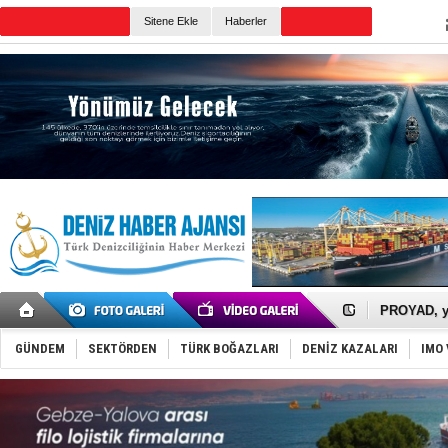
Sitene Ekle
Haberler
Günün Haberleri
İTU AUV, D
LNG taşıma
PROYAD, yat
Türkiye-Ir
Türk Armat
GÜNDEM
SEKTÖRDEN
TÜRK BOĞAZLARI
DENİZ KAZALARI
IMO 
Deniz turi
DÖDER, 28.
Fairline, T
Baltık Deni
Runit kubb