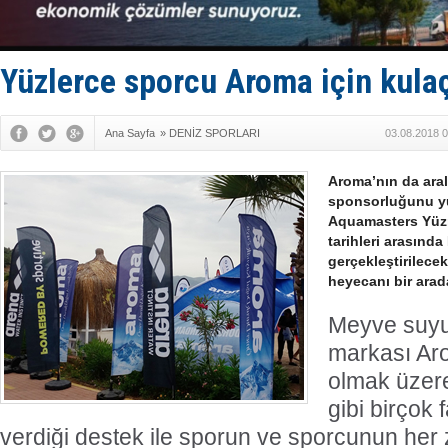
Dron saldı
'REGAL 1' i
Gemide 5 t
Yakıt barcı
Yüzlerce sporcu Aroma için kula
Rus İHA’la
Ana Sayfa
»
DENİZ SPORLARI
03.08.2018 0
Aroma’nın da aralı
sponsorluğunu yü
Aquamasters Yüz
tarihleri arasınd
gerçekleştirilece
heyecanı bir ara
Meyve suyu 
markası Aro
olmak üzere
gibi birçok 
verdiği destek ile sporun ve sporcunun he