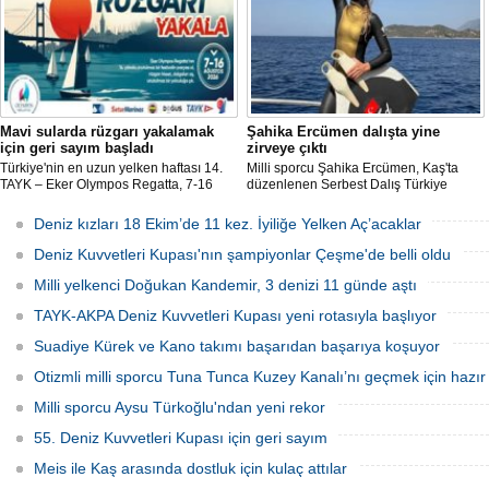
Mavi sularda rüzgarı yakalamak
Şahika Ercümen dalışta yine
için geri sayım başladı
zirveye çıktı
Türkiye'nin en uzun yelken haftası 14.
Milli sporcu Şahika Ercümen, Kaş'ta
TAYK – Eker Olympos Regatta, 7-16
düzenlenen Serbest Dalış Türkiye
Ağustos 2026 tarihleri arasında mavi
Şampiyonası'nda sabit ağırlık
sulara yelken açıyor.
kategorisinde 68 metre dalış yaparak
Deniz kızları 18 Ekim’de 11 kez. İyiliğe Yelken Aç’acaklar
şampiyon oldu.
Deniz Kuvvetleri Kupası'nın şampiyonlar Çeşme'de belli oldu
Milli yelkenci Doğukan Kandemir, 3 denizi 11 günde aştı
TAYK-AKPA Deniz Kuvvetleri Kupası yeni rotasıyla başlıyor
Suadiye Kürek ve Kano takımı başarıdan başarıya koşuyor
Otizmli milli sporcu Tuna Tunca Kuzey Kanalı’nı geçmek için hazır
Milli sporcu Aysu Türkoğlu'ndan yeni rekor
55. Deniz Kuvvetleri Kupası için geri sayım
Meis ile Kaş arasında dostluk için kulaç attılar