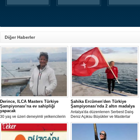
Diğer Haberler
Derince, ILCA Masters Türkiye
Şahika Ercümen'den Türkiye
Şampiyonası’na ev sahipliği
Şampiyonası'nda 2 altın madalya
yapacak
Antalya'da düzenlenen Serbest Dalış
30 yaş ve üzeri deneyimli yelkencilerin
Deniz Açıksu Büyükler ve Masterlar
mücadele ettiği ILCA Masters 2026
Bireysel Türkiye Şampiyonası'nda milli
Türkiye Şampiyonası, bu yıl Kocaeli’nin
sporcu ve serbest dalış dünya
Derince ilçesinde gerçekleştirilecek.
rekortmeni Şahika Ercümen, 2 altın
madalya kazandı.