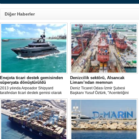
Diğer Haberler
Enejota ticari destek gemisinden
Denizcilik sektörü, Alsancak
süperyata dönüştürüldü
Limanı’ndan memnun
2013 yılında Arpoador Shipyard
Deniz Ticaret Odası İzmir Şubesi
tarafından ticari destek gemisi olarak
Başkanı Yusuf Öztürk, "Acenteliğini
inşa edilen Enejota explorer süperyata
yaptığımız gemi sayesinde süreci
dönüştürülerek sahibine teslim edildi.
baştan sona takip etme fırsatı buldum.
İlk günden itibaren hizmet anlayışındaki
değişimi hissettik. Operasyonlar çok
hızlı şekilde tamamlandı" dedi