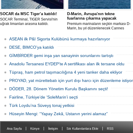
SOCAR da MSC Tiger’a katıldı!
D-Marin, Avrupa'nın tekne
fuarlarına çıkarma yapacak
SOCAR Terminal, TIGER Servisi'nin
uğrak limanları arasına katıldı.
Premium marinaların seçkin markası D-
Marin, bu yıl düzenlenecek Cannes
Yachting Festival ve Cenova
Uluslararası Tekne Fuarı'nda
ASEAN ilk P&I Sigorta Kulübünü kurmaya hazırlanıyor
ziyaretçileriyle yeniden buluşmaya
hazırlanıyor.
DESE, BIMCO’ya katıldı
GİMBİRDER gemi inşa yan sanayinin sorunlarını tartıştı
Anadolu Tersanesi EYDEP’te A sertifikası alan ilk tersane oldu
Tüpraş, ham petrol taşımacılığına 4 yeni tanker daha ekliyor
PROYAD, yat mürettebatı için yurt dışı harcı için düzenleme istiyor
DÖDER, 28. Dönem Yönetim Kurulu Başkanını seçti!
Fairline, Türkiye’de ‘SoleMarin’i seçti
Türk Loydu’na Süveyş tonaj yetkisi
Hüseyin Mengi: “Yapay Zekâ, Ustanın yerini alamaz”
|
|
|
|
Ana Sayfa
Künye
İletişim
Sık Kullanılanlara Ekle
RSS