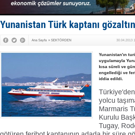
Enejota ti
Denizcilik
Türkiye’den
‘14. Olymp
Yunanistan Türk kaptanı gözaltın
Taksi Botla
Ana Sayfa
»
SEKTÖRDEN
30.04.2013 
Yunanistan'ın tur
uygulamayla Yunan
kısa süreli ve gün
engellediği ve fer
iddia edildi.
Türkiye'de
yolcu taşım
Marmaris T
Kurulu Baş
Tugay, Rodo
götüren feribot kaptanının adada bir süre gö